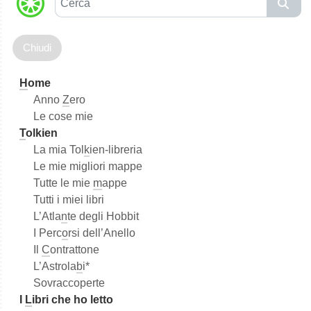
e
r
c
a
H
ome
Anno
Z
ero
Le cose mie
T
olkien
La mia Tol
k
ien-libreria
Le mie migliori mappe
Tutte le mie
m
appe
Tutti i miei libri
L’Atla
n
te degli Hobbit
I Perc
o
rsi dell’Anello
Il
C
ontrattone
L’Astrola
b
i*
Sovraccoperte
I
L
ibri che ho letto