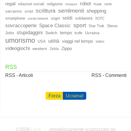
robot
regali
religione
relazioni sociali
rune
restauro
Rubik
scrittura
sentimenti
shopping
sarcasmo
script
soldi
smartphone
sogni
solidarietà
SOTC
social network
sport
Space Classic
sovraccoperte
Steve
Star Trek
stupidaggini
Jobs
Switch
tempo
Ucraina
truffe
umorismo
utilità
viaggi nel tempo
USA
video
videogiochi
western
Zippo
Zelda
RSS
RSS - Articoli
RSS - Commenti
Forza
Ucraina!
©2026
Lock
orgogliosamente scarrozzato da