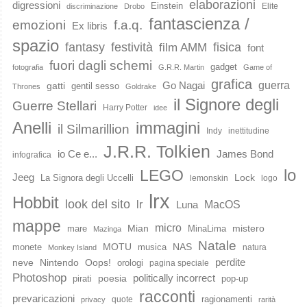
elaborazioni
digressioni
Einstein
Elite
discriminazione
Drobo
fantascienza /
emozioni
f.a.q.
Ex libris
spazio
fantasy
festività
fisica
film AMM
font
fuori dagli schemi
gadget
fotografia
G.R.R. Martin
Game of
grafica
guerra
Go Nagai
gatti
gentil sesso
Thrones
Goldrake
il Signore degli
Guerre Stellari
Harry Potter
idee
immagini
Anelli
il Silmarillion
Indy
inettitudine
J.R.R. Tolkien
io Ce e...
James Bond
infografica
lo
LEGO
Jeeg
Lock
La Signora degli Uccelli
lemonskin
logo
lrx
Hobbit
look del sito
lr
MacOS
Luna
mappe
micro
Mian
mistero
mare
MinaLima
Mazinga
Natale
MOTU
NAS
monete
musica
natura
Monkey Island
perdite
neve
Nintendo
Oops!
orologi
pagina speciale
Photoshop
poesia
politically incorrect
pirati
pop-up
racconti
prevaricazioni
ragionamenti
quote
privacy
rarità