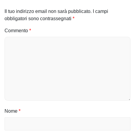
g
Il tuo indirizzo email non sarà pubblicato.
I campi
a
obbligatori sono contrassegnati
*
z
Commento
*
i
o
n
e
a
r
t
Nome
*
i
c