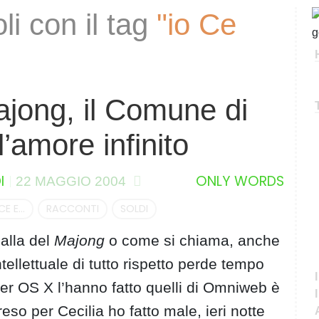
li con il tag
"io Ce
C
e
r
c
a
Majong, il Comune di
’amore infinito
I
ONLY WORDS
22 MAGGIO 2004
CE E...
RACCONTI
SOLDI
alla del
Majong
o come si chiama, anche
tellettuale di tutto rispetto perde tempo
per OS X l’hanno fatto quelli di Omniweb è
reso per Cecilia ho fatto male, ieri notte