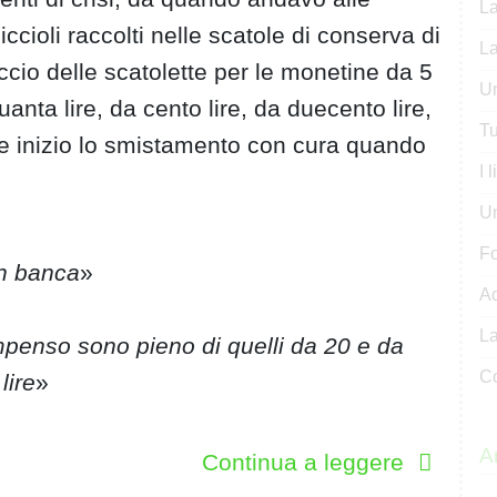
La
ccioli raccolti nelle scatole di conserva di
La
accio delle scatolette per le monetine da 5
Un
quanta lire, da cento lire, da duecento lire,
Tu
, e inizio lo smistamento con cura quando
I 
U
Fo
 in banca
»
Ad
La
mpenso sono pieno di quelli da 20 e da
Co
lire
»
Ar
Continua a leggere