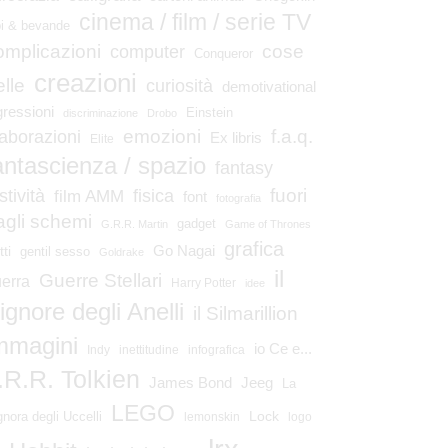
cinema / film / serie TV
bi & bevande
omplicazioni
cose
computer
Conqueror
creazioni
elle
curiosità
demotivational
gressioni
Einstein
discriminazione
Drobo
emozioni
laborazioni
f.a.q.
Ex libris
Elite
antascienza / spazio
fantasy
fuori
stività
fisica
film AMM
font
fotografia
agli schemi
gadget
G.R.R. Martin
Game of Thrones
grafica
Go Nagai
tti
gentil sesso
Goldrake
il
Guerre Stellari
erra
Harry Potter
idee
ignore degli Anelli
il Silmarillion
mmagini
io Ce e...
Indy
inettitudine
infografica
.R.R. Tolkien
James Bond
Jeeg
La
LEGO
Lock
gnora degli Uccelli
lemonskin
logo