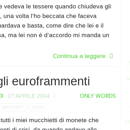
he vedeva le tessere quando chiudeva gli
a, una volta l’ho beccata che faceva
uardava e basta, come dire che lei e il
sa, ma lei non è d’accordo mi manda un
Continua a leggere
 gli euroframmenti
A
DI
ONLY WORDS
27 APRILE 2004
RACCONTI
SOLDI
ri tutti i miei mucchietti di monete che
U
nti di crisi, da quando andavo alle