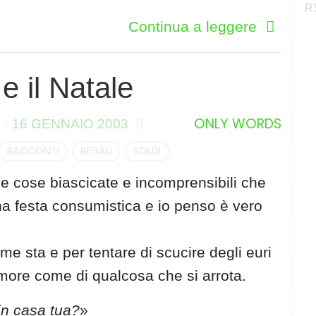
RS
Continua a leggere
e il Natale
I
ONLY WORDS
16 GENNAIO 2003
RACCONTI
REGALI
SOLDI
lle cose biascicate e incomprensibili che
una festa consumistica e io penso è vero
e sta e per tentare di scucire degli euri
umore come di qualcosa che si arrota.
 in casa tua?
»