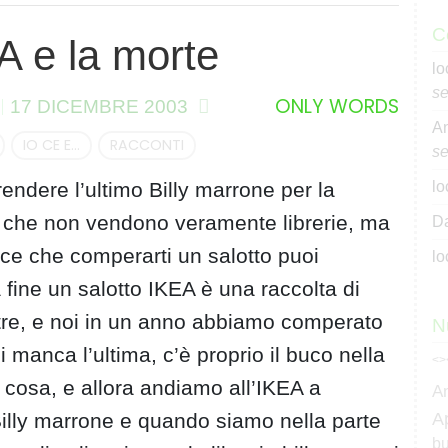
C
EA e la morte
lo
se
ONLY WORDS
17 DICEMBRE 2003
An
IO CE E...
RACCONTI
se
ndere l’ultimo Billy marrone per la
lo
A è che non vendono veramente librerie, ma
Da
ce che comperarti un salotto puoi
lo
 fine un salotto IKEA è una raccolta di
tre, e noi in un anno abbiamo comperato
N
ci manca l’ultima, c’è proprio il buco nella
<>
cosa, e allora andiamo all’IKEA a
A
A
Billy marrone e quando siamo nella parte
bu