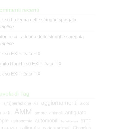
ommenti recenti
ck
su
La teoria delle stringhe spiegata
mplice
tonio
su
La teoria delle stringhe spiegata
mplice
ck
su
EXIF Data FIX
nilo Ronchi
su
EXIF Data FIX
ck
su
EXIF Data FIX
uvola di Tag
aggiornamenti
(im)perfezione
alcol
<
A.I.
AMM
mazfit
antiquato
animali
amore
pple
automobili
astronomia
BTTF
beneficenza
calligrafia
rocrazia
cartoni animati
Chogokin