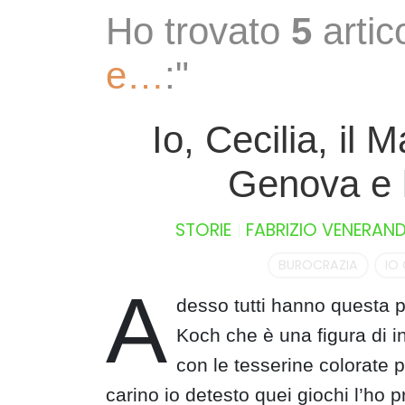
S
Ho trovato
5
artico
k
i
e…
:"
p
t
o
Io, Cecilia, il 
c
o
Genova e l
n
t
STORIE
FABRIZIO VENERAND
e
n
BUROCRAZIA
IO 
t
A
desso tutti hanno questa p
Koch che è una figura di in
con le tesserine colorate 
carino io detesto quei giochi l’ho p