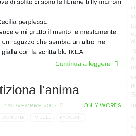
 di solito ci sono le librerie billy marroni
ci
c
Cecilia perplessa.
b
 voce e mi gratto il mento, e mestamente
di
’è un ragazzo che sembra un altro me
e
f
 gialla con la scritta blu IKEA.
fe
Continua a leggere
d
ga
gu
tiziona l’anima
S
i
ONLY WORDS
7 NOVEMBRE 2003
J
COMPUTER
IO CE E...
RACCONTI
Si