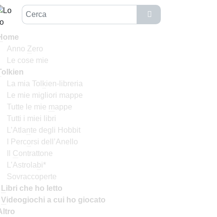
H
ome
Anno
Z
ero
Le cose mie
T
olkien
La mia Tol
k
ien-libreria
Le mie migliori mappe
Tutte le mie
m
appe
Tutti i miei libri
L’Atla
n
te degli Hobbit
I Perc
o
rsi dell’Anello
Il
C
ontrattone
L’Astrola
b
i*
Sovraccoperte
I
L
ibri che ho letto
I
V
ideogiochi a cui ho giocato
Altro