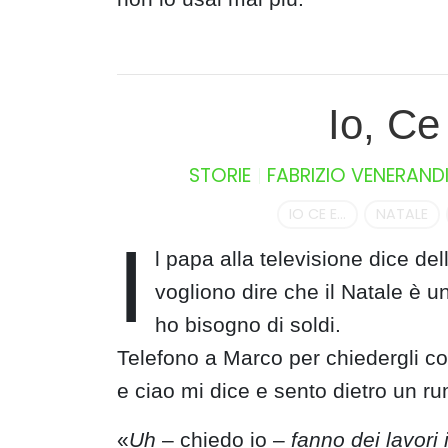
Io, Ce 
STORIE
FABRIZIO VENERAND
IO CE E...
NATALE
I
l papa alla televisione dice de
vogliono dire che il Natale è 
ho bisogno di soldi.
Telefono a Marco per chiedergli com
e ciao mi dice e sento dietro un r
«
Uh
– chiedo io –
fanno dei lavori