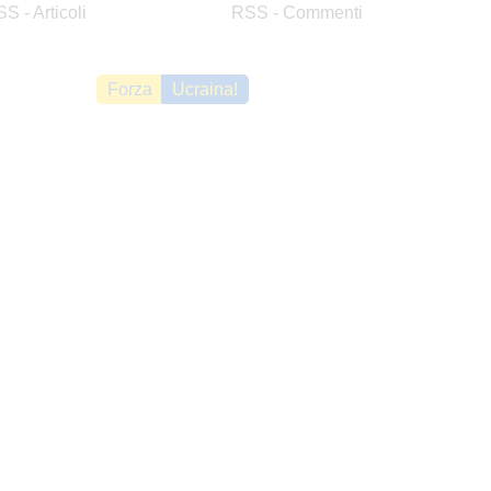
S - Articoli
RSS - Commenti
Forza
Ucraina!