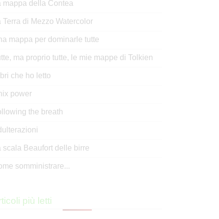
 mappa della Contea
 Terra di Mezzo Watercolor
a mappa per dominarle tutte
tte, ma proprio tutte, le mie mappe di Tolkien
libri che ho letto
nix power
llowing the breath
ulterazioni
 scala Beaufort delle birre
me somministrare...
ticoli più letti