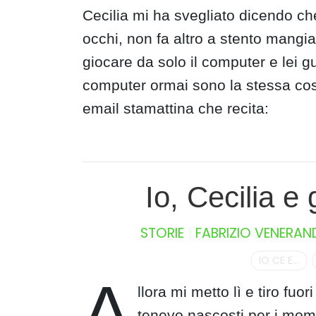
Cecilia mi ha svegliato dicendo c
occhi, non fa altro a stento mangi
giocare da solo il computer e lei g
computer ormai sono la stessa co
email stamattina che recita:
Io, Cecilia e
STORIE
FABRIZIO VENERAN
IO CE E...
A
llora mi metto lì e tiro fuo
tenevo nascosti per i mome