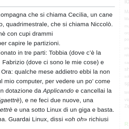
l
M
compagna che si chiama Cecilia, un cane
Mi
io, quadrimestrale, che si chiama Niccolò.
mu
chè con cupi drammi
or
po
r capire le partizioni.
pri
onato in tre parti: Tobbia (dove c’è la
rel
), Fabrizio (dove ci sono le mie cose) e
sa
s
). Ora: qualche mese addietro ebbi la non
so
 sul mio computer, per vedere un po’ come
s
 in dotazione da
Applicando
e cancellai la
t
gaettrè
), e ne feci due nuove, una
vi
Zi
ettrè
e una sotto Linux di un giga e basta.
ma. Guardai Linux, dissi «
oh oh
» richiusi
R