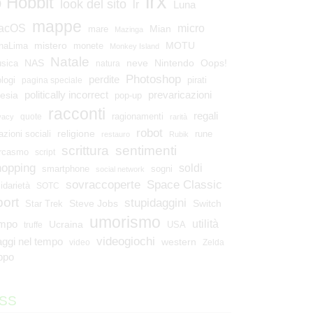
lrx
o Hobbit
look del sito
lr
Luna
mappe
micro
acOS
Mian
mare
Mazinga
mistero
MOTU
naLima
monete
Monkey Island
Natale
NAS
neve
Nintendo
Oops!
sica
natura
Photoshop
perdite
ologi
pirati
pagina speciale
esia
politically incorrect
prevaricazioni
pop-up
racconti
regali
ragionamenti
quote
vacy
rarità
robot
religione
azioni sociali
rune
restauro
Rubik
scrittura
sentimenti
rcasmo
script
hopping
soldi
smartphone
sogni
social network
Space Classic
sovraccoperte
lidarietà
SOTC
port
stupidaggini
Steve Jobs
Switch
Star Trek
umorismo
utilità
empo
Ucraina
USA
truffe
videogiochi
aggi nel tempo
western
video
Zelda
ppo
SS