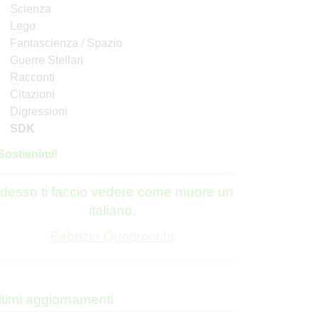
S
cienza
L
e
go
F
antascienza / Spazio
G
u
erre Stellari
R
acconti
C
i
tazioni
D
igressioni
SDK
S
o
stienimi!
desso ti faccio vedere come muore un
italiano.
Fabrizio Quattrocchi
ltimi aggiornamenti