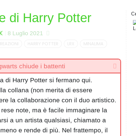
e di Harry Potter
C
K
8 Luglio 2021
REAZIONI
HARRY POTTER
LRX
MINALIMA
warts chiude i battenti
ma di Harry Potter si fermano qui.
lla collana (non merita di essere
e la collaborazione con il duo artistico.
e rese note, ma è facile immaginare la
arsi a un artista qualsiasi, chiamato a
a meno e rende di più. Nel frattempo, il