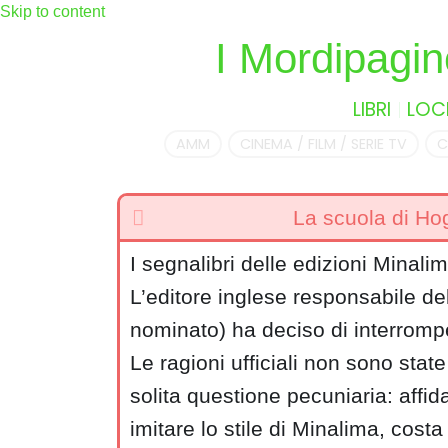
Skip to content
I Mordipagin
LIBRI
LOC
AMM
CINEMA / FILM / SERIE TV
C
La scuola di Hog
I segnalibri delle edizioni Minali
L’editore inglese responsabile de
nominato) ha deciso di interromper
Le ragioni ufficiali non sono stat
solita questione pecuniaria: affid
imitare lo stile di Minalima, cost