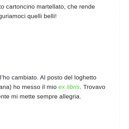
ito cartoncino martellato, che rende
iguriamoci quelli belli!
e l’ho cambiato. Al posto del loghetto
liana) ho messo il mio
ex libris
. Trovavo
ente mi mette sempre allegria.