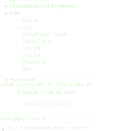
I
V
ideogiochi a cui ho giocato
Altro
S
cienza
L
e
go
F
antascienza / Spazio
G
u
erre Stellari
R
acconti
C
i
tazioni
D
igressioni
SDK
S
o
stienimi!
accio sempre ciò che non so fare, per
imparare come va fatto.
Vincent Van Gogh
ltimi aggiornamenti
Tutte, ma proprio tutte, le mie mappe di Tolkien