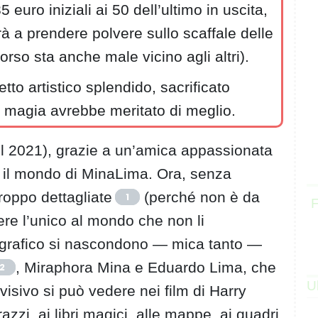
 euro iniziali ai 50 dell’ultimo in uscita,
à a prendere polvere sullo scaffale delle
orso sta anche male vicino agli altri).
o artistico splendido, sacrificato
 la magia avrebbe meritato di meglio.
del 2021), grazie a un’amica appassionata
to il mondo di MinaLima. Ora, senza
roppo dettagliate
(perché non è da
1
F
ere l’unico al mondo che non li
 grafico si nascondono — mica tanto —
, Miraphora Mina e Eduardo Lima, che
2
U
 visivo si può vedere nei film di Harry
razzi, ai libri magici, alle mappe, ai quadri,