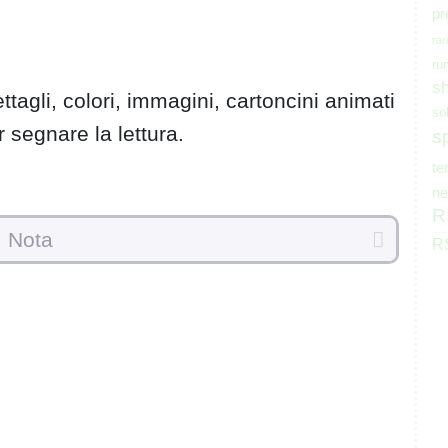
pr
rar
ru
s
ttagli, colori, immagini, cartoncini animati
so
segnare la lettura.
s
t
ne
R
Nota
RS