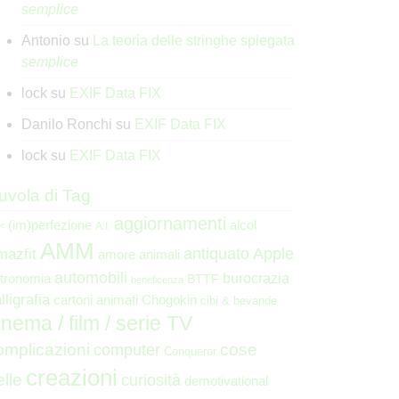
semplice
Antonio
su
La teoria delle stringhe spiegata
semplice
lock
su
EXIF Data FIX
Danilo Ronchi
su
EXIF Data FIX
lock
su
EXIF Data FIX
uvola di Tag
aggiornamenti
(im)perfezione
alcol
<
A.I.
AMM
Apple
mazfit
antiquato
animali
amore
automobili
burocrazia
tronomia
BTTF
beneficenza
lligrafia
cartoni animati
Chogokin
cibi & bevande
inema / film / serie TV
omplicazioni
cose
computer
Conqueror
creazioni
elle
curiosità
demotivational