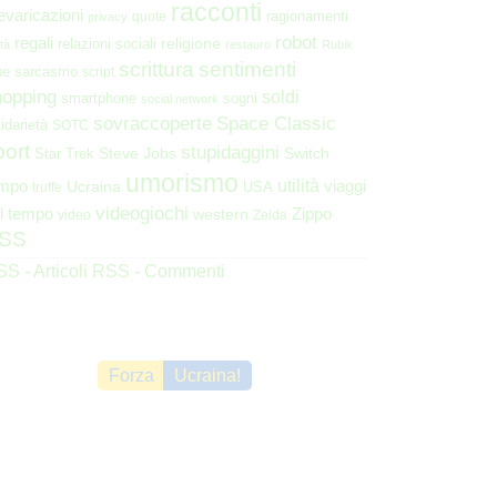
racconti
evaricazioni
ragionamenti
quote
privacy
robot
regali
religione
relazioni sociali
ità
restauro
Rubik
scrittura
sentimenti
ne
sarcasmo
script
hopping
soldi
smartphone
sogni
social network
Space Classic
sovraccoperte
lidarietà
SOTC
port
stupidaggini
Steve Jobs
Switch
Star Trek
umorismo
utilità
viaggi
empo
Ucraina
USA
truffe
videogiochi
l tempo
western
Zippo
video
Zelda
SS
S - Articoli
RSS - Commenti
Forza
Ucraina!