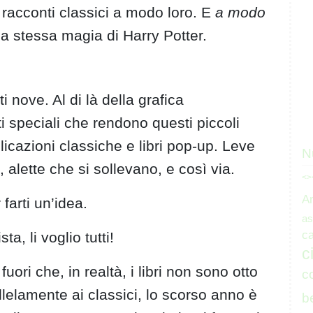
 racconti classici a modo loro. E
a modo
la stessa magia di Harry Potter.
 nove. Al di là della grafica
i speciali che rendono questi piccoli
licazioni classiche e libri pop-up. Leve
N
 alette che si sollevano, e così via.
<>
A
farti un’idea.
as
ca
, li voglio tutti!
c
uori che, in realtà, i libri non sono otto
c
elamente ai classici, lo scorso anno è
b