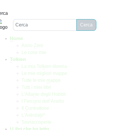
erca
Cerca
H
ome
Anno
Z
ero
Le cose mie
T
olkien
La mia Tol
k
ien-libreria
Le mie migliori mappe
Tutte le mie
m
appe
Tutti i miei libri
L’Atla
n
te degli Hobbit
I Perc
o
rsi dell’Anello
Il
C
ontrattone
L’Astrola
b
i*
Sovraccoperte
I
L
ibri che ho letto