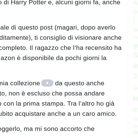
lo di Harry Potter e, alcuni giorni fa, anche
di
Eli
/
ale di questo post (magari, dopo averlo
fo
ditamente), ti consiglio di visionare anche
Ga
g
ompleto. Il ragazzo che l’ha recensito ha
S
azon è disponibile da pochi giorni la
i
J
mia collezione
da questo anche
4
de
to, non è escluso che possa andare
H
con la prima stampa. Tra l’altro ho già
m
o subito acquistare anche a un caro amico.
mo
ne
 leggerlo, ma mi sono accorto che
P