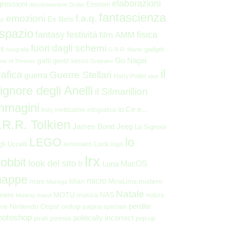
elaborazioni
gressioni
Einstein
discriminazione
Drobo
fantascienza
emozioni
f.a.q.
Ex libris
te
 spazio
fantasy
festività
fisica
film AMM
fuori dagli schemi
nt
gadget
fotografia
G.R.R. Martin
Go Nagai
gatti
gentil sesso
me of Thrones
Goldrake
il
rafica
Guerre Stellari
guerra
Harry Potter
idee
ignore degli Anelli
il Silmarillion
mmagini
io Ce e...
Indy
inettitudine
infografica
.R.R. Tolkien
James Bond
Jeeg
La Signora
lo
LEGO
Lock
gli Uccelli
lemonskin
logo
lrx
obbit
look del sito
lr
MacOS
Luna
appe
micro
Mian
mistero
mare
MinaLima
Mazinga
Natale
MOTU
NAS
nete
musica
natura
Monkey Island
perdite
ve
Nintendo
Oops!
orologi
pagina speciale
hotoshop
poesia
politically incorrect
pirati
pop-up