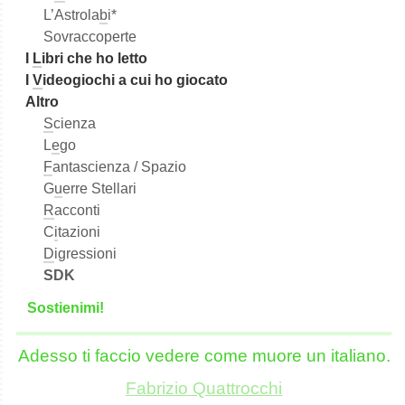
L’Astrola
b
i*
Sovraccoperte
I
L
ibri che ho letto
I
V
ideogiochi a cui ho giocato
Altro
S
cienza
L
e
go
F
antascienza / Spazio
G
u
erre Stellari
R
acconti
C
i
tazioni
D
igressioni
SDK
S
o
stienimi!
Adesso ti faccio vedere come muore un italiano.
Fabrizio Quattrocchi