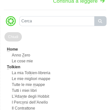
Continua a leggere
C
e
r
c
a
H
ome
Anno
Z
ero
Le cose mie
T
olkien
La mia Tol
k
ien-libreria
Le mie migliori mappe
Tutte le mie
m
appe
Tutti i miei libri
L’Atla
n
te degli Hobbit
I Perc
o
rsi dell’Anello
Il
C
ontrattone