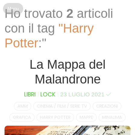
S
Ho trovato
2
articoli
k
i
con il tag
"Harry
p
t
Potter
:"
o
c
o
La Mappa del
n
t
Malandrone
e
n
t
LIBRI
LOCK
23 LUGLIO 2021
AMM
CINEMA / FILM / SERIE TV
CREAZIONI
GRAFICA
HARRY POTTER
MAPPE
MINALIMA