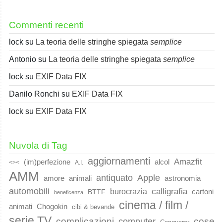
Commenti recenti
lock
su
La teoria delle stringhe spiegata
semplice
Antonio
su
La teoria delle stringhe spiegata
semplice
lock
su
EXIF Data FIX
Danilo Ronchi
su
EXIF Data FIX
lock
su
EXIF Data FIX
Nuvola di Tag
aggiornamenti
Amazfit
(im)perfezione
alcol
<><
A.I.
AMM
Apple
antiquato
animali
amore
astronomia
automobili
calligrafia
burocrazia
cartoni
BTTF
beneficenza
cinema / film /
animati
Chogokin
cibi & bevande
serie TV
complicazioni
cose
computer