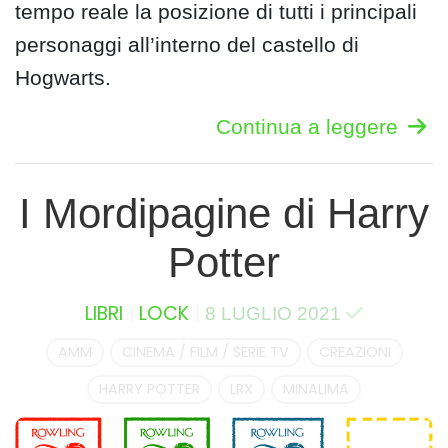
tempo reale la posizione di tutti i principali
personaggi all’interno del castello di
Hogwarts.
Continua a leggere
I Mordipagine di Harry
Potter
LIBRI
LOCK
8 LUGLIO 2021
AMM
CINEMA / FILM / SERIE TV
CREAZIONI
HARRY POTTER
LRX
MINALIMA