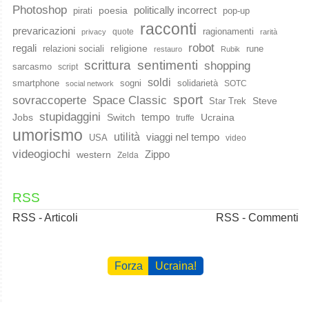
Photoshop
poesia
politically incorrect
pirati
pop-up
racconti
prevaricazioni
ragionamenti
quote
privacy
rarità
robot
regali
religione
relazioni sociali
rune
restauro
Rubik
scrittura
sentimenti
shopping
sarcasmo
script
soldi
smartphone
sogni
solidarietà
SOTC
social network
sport
Space Classic
sovraccoperte
Steve
Star Trek
stupidaggini
Jobs
Switch
tempo
Ucraina
truffe
umorismo
utilità
viaggi nel tempo
USA
video
videogiochi
western
Zippo
Zelda
RSS
RSS - Articoli
RSS - Commenti
Forza
Ucraina!