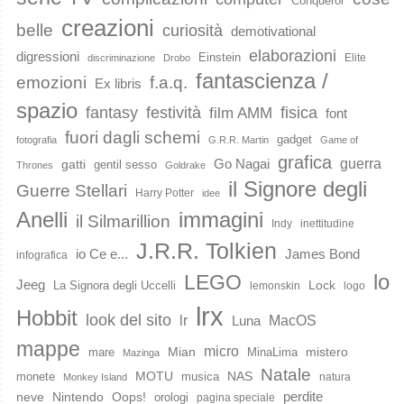
Conqueror
creazioni
belle
curiosità
demotivational
elaborazioni
digressioni
Einstein
Elite
discriminazione
Drobo
fantascienza /
emozioni
f.a.q.
Ex libris
spazio
fantasy
festività
fisica
film AMM
font
fuori dagli schemi
gadget
fotografia
G.R.R. Martin
Game of
grafica
guerra
Go Nagai
gatti
gentil sesso
Thrones
Goldrake
il Signore degli
Guerre Stellari
Harry Potter
idee
immagini
Anelli
il Silmarillion
Indy
inettitudine
J.R.R. Tolkien
io Ce e...
James Bond
infografica
lo
LEGO
Jeeg
Lock
La Signora degli Uccelli
lemonskin
logo
lrx
Hobbit
look del sito
lr
MacOS
Luna
mappe
micro
Mian
mistero
mare
MinaLima
Mazinga
Natale
MOTU
NAS
monete
musica
natura
Monkey Island
perdite
neve
Nintendo
Oops!
orologi
pagina speciale