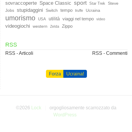
sport
Space Classic
sovraccoperte
Steve
Star Trek
stupidaggini
Jobs
Switch
tempo
Ucraina
truffe
umorismo
utilità
viaggi nel tempo
USA
video
videogiochi
western
Zippo
Zelda
RSS
RSS - Articoli
RSS - Commenti
Forza
Ucraina!
©2026
Lock
orgogliosamente scarrozzato da
WordPress