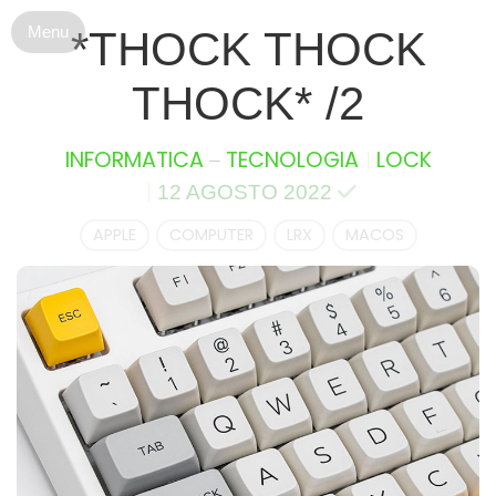
S
*THOCK THOCK
k
i
THOCK* /2
p
t
o
–
INFORMATICA
TECNOLOGIA
LOCK
c
12 AGOSTO 2022
o
n
APPLE
COMPUTER
LRX
MACOS
t
e
n
t