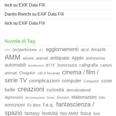
lock
su
EXIF Data FIX
Danilo Ronchi
su
EXIF Data FIX
lock
su
EXIF Data FIX
Nuvola di Tag
aggiornamenti
Amazfit
(im)perfezione
alcol
<><
A.I.
AMM
Apple
antiquato
animali
amore
astronomia
automobili
calligrafia
burocrazia
cartoni
BTTF
beneficenza
cinema / film /
animati
Chogokin
cibi & bevande
serie TV
complicazioni
cose
computer
Conqueror
creazioni
belle
curiosità
demotivational
elaborazioni
digressioni
Einstein
Elite
discriminazione
Drobo
fantascienza /
emozioni
f.a.q.
Ex libris
spazio
fantasy
festività
fisica
film AMM
font