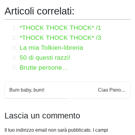
Articoli correlati:
*THOCK THOCK THOCK* /1
*THOCK THOCK THOCK* /3
La mia Tolkien-libreria
50 di questi razzi!
Brutte persone…
N
Burn baby, burn!
Ciao Piero…
a
v
Lascia un commento
i
Il tuo indirizzo email non sarà pubblicato.
I campi
g