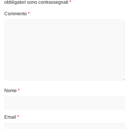
obbligatori sono contrassegnati
*
a
Commento
*
z
i
o
n
e
a
r
Nome
*
t
i
c
Email
*