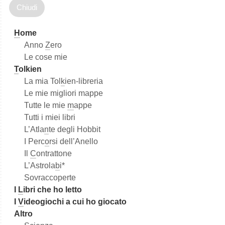
c
a
H
ome
Anno
Z
ero
Le cose mie
T
olkien
La mia Tol
k
ien-libreria
Le mie migliori mappe
Tutte le mie
m
appe
Tutti i miei libri
L’Atla
n
te degli Hobbit
I Perc
o
rsi dell’Anello
Il
C
ontrattone
L’Astrola
b
i*
Sovraccoperte
I
L
ibri che ho letto
I
V
ideogiochi a cui ho giocato
Altro