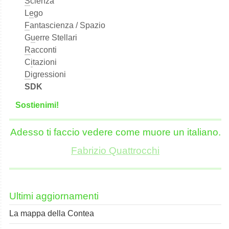
S
cienza
L
e
go
F
antascienza / Spazio
G
u
erre Stellari
R
acconti
C
i
tazioni
D
igressioni
SDK
S
o
stienimi!
Adesso ti faccio vedere come muore un italiano.
Fabrizio Quattrocchi
Ultimi aggiornamenti
La mappa della Contea