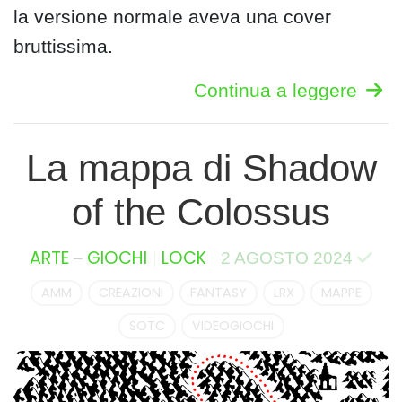
la versione normale aveva una cover
bruttissima.
Continua a leggere
La mappa di Shadow
of the Colossus
–
ARTE
GIOCHI
LOCK
2 AGOSTO 2024
AMM
CREAZIONI
FANTASY
LRX
MAPPE
SOTC
VIDEOGIOCHI