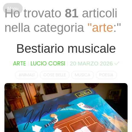
S
Ho trovato
81
articoli
k
i
nella categoria
"arte
:"
p
t
o
Bestiario musicale
c
o
n
ARTE
LUCIO CORSI
20 MARZO 2026
t
e
ANIMALI
COSE BELLE
MUSICA
POESIA
n
t