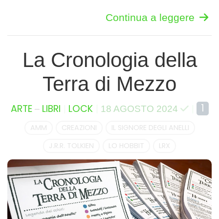
Continua a leggere
La Cronologia della
Terra di Mezzo
–
1
ARTE
LIBRI
LOCK
18 AGOSTO 2024
AMM
CREAZIONI
IL SIGNORE DEGLI ANELLI
J.R.R. TOLKIEN
LO HOBBIT
LRX