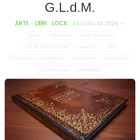
G.L.d.M.
–
ARTE
LIBRI
LOCK
24 LUGLIO 2024
AMM
CREAZIONI
ELABORAZIONI
FUORI DAGLI SCHEMI
GRAFICA
LRX
POLITICALLY INCORRECT
RACCONTI
SCRITTURA
STUPIDAGGINI
UMORISMO