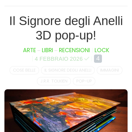
Il Signore degli Anelli
3D pop-up!
–
–
ARTE
LIBRI
RECENSIONI
LOCK
4
4 FEBBRAIO 2026
COSE BELLE
IL SIGNORE DEGLI ANELLI
IMMAGINI
J.R.R. TOLKIEN
POP-UP