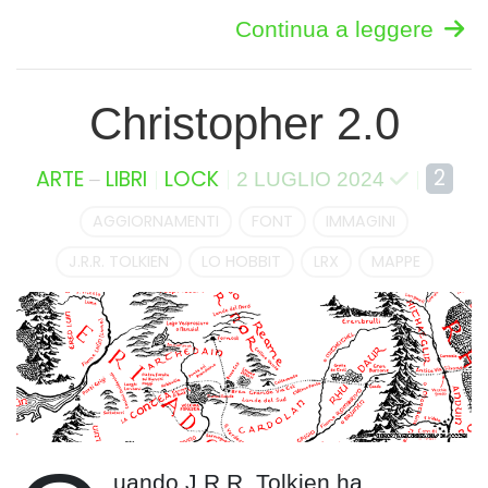
Continua a leggere
Christopher 2.0
–
2
ARTE
LIBRI
LOCK
2 LUGLIO 2024
AGGIORNAMENTI
FONT
IMMAGINI
J.R.R. TOLKIEN
LO HOBBIT
LRX
MAPPE
uando J.R.R. Tolkien ha