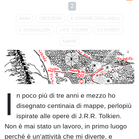
2
AMM
CREAZIONI
IL SIGNORE DEGLI ANELLI
IL SILMARILLION
J.R.R. TOLKIEN
LO HOBBIT
MAPPE
I
n poco più di tre anni e mezzo ho
disegnato centinaia di mappe, perlopiù
ispirate alle opere di J.R.R. Tolkien.
Non è mai stato un lavoro, in primo luogo
perché è un’attività che mi diverte, e