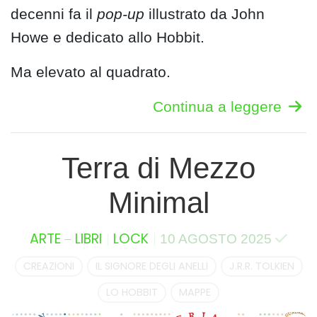
decenni fa il
pop-up
illustrato da John
Howe e dedicato allo Hobbit.
Ma elevato al quadrato.
Continua a leggere
Terra di Mezzo
Minimal
–
ARTE
LIBRI
LOCK
10 AGOSTO 2025
CREAZIONI
IL SIGNORE DEGLI ANELLI
J.R.R. TOLKIEN
LO HOBBIT
MAPPE