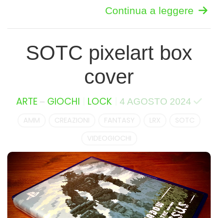
Continua a leggere
SOTC pixelart box
cover
–
ARTE
GIOCHI
LOCK
4 AGOSTO 2024
AMM
CREAZIONI
FANTASY
LRX
SOTC
VIDEOGIOCHI