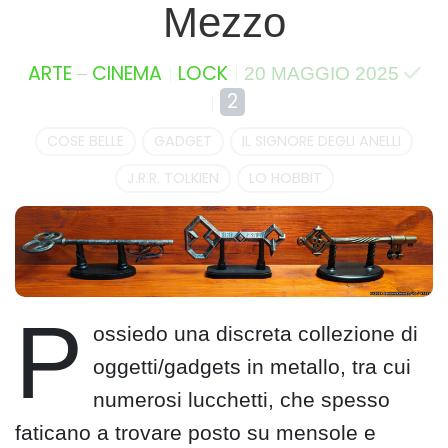
Mezzo
–
ARTE
CINEMA
LOCK
20 MAGGIO 2025
2
COSE BELLE
GADGET
IL SIGNORE DEGLI ANELLI
J.R.R. TOLKIEN
LO HOBBIT
P
ossiedo una discreta collezione di
oggetti/gadgets in metallo, tra cui
numerosi lucchetti, che spesso
faticano a trovare posto su mensole e