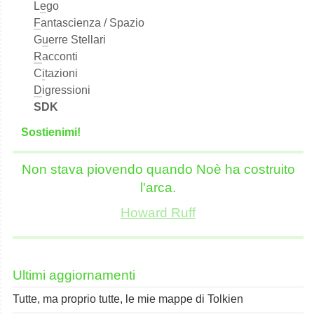
L
e
go
F
antascienza / Spazio
G
u
erre Stellari
R
acconti
C
i
tazioni
D
igressioni
SDK
S
o
stienimi!
Non stava piovendo quando Noè ha costruito
l'arca.
Howard Ruff
Ultimi aggiornamenti
Tutte, ma proprio tutte, le mie mappe di Tolkien