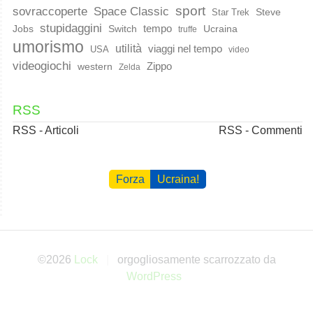
sport
Space Classic
sovraccoperte
Steve
Star Trek
stupidaggini
Jobs
Switch
tempo
Ucraina
truffe
umorismo
utilità
viaggi nel tempo
USA
video
videogiochi
western
Zippo
Zelda
RSS
RSS - Articoli
RSS - Commenti
Forza
Ucraina!
©2026
Lock
orgogliosamente scarrozzato da
WordPress