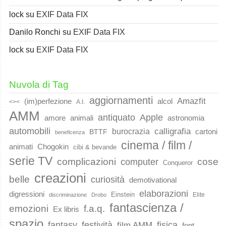
lock
su
EXIF Data FIX
Danilo Ronchi
su
EXIF Data FIX
lock
su
EXIF Data FIX
Nuvola di Tag
aggiornamenti
Amazfit
(im)perfezione
alcol
<><
A.I.
AMM
Apple
antiquato
animali
amore
astronomia
automobili
calligrafia
burocrazia
cartoni
BTTF
beneficenza
cinema / film /
animati
Chogokin
cibi & bevande
serie TV
complicazioni
cose
computer
Conqueror
creazioni
belle
curiosità
demotivational
elaborazioni
digressioni
Einstein
Elite
discriminazione
Drobo
fantascienza /
emozioni
f.a.q.
Ex libris
spazio
fantasy
festività
fisica
film AMM
font