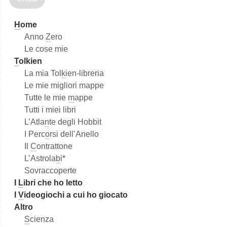
a
H
ome
Anno
Z
ero
Le cose mie
T
olkien
La mia Tol
k
ien-libreria
Le mie migliori mappe
Tutte le mie
m
appe
Tutti i miei libri
L’Atla
n
te degli Hobbit
I Perc
o
rsi dell’Anello
Il
C
ontrattone
L’Astrola
b
i*
Sovraccoperte
I
L
ibri che ho letto
I
V
ideogiochi a cui ho giocato
Altro
S
cienza