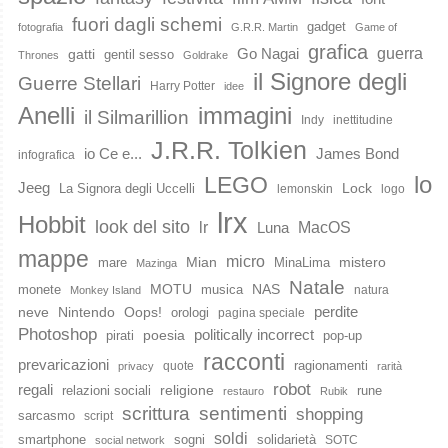
fuori dagli schemi
gadget
fotografia
G.R.R. Martin
Game of
grafica
guerra
Go Nagai
gatti
gentil sesso
Thrones
Goldrake
il Signore degli
Guerre Stellari
Harry Potter
idee
immagini
Anelli
il Silmarillion
Indy
inettitudine
J.R.R. Tolkien
io Ce e...
James Bond
infografica
lo
LEGO
Jeeg
Lock
La Signora degli Uccelli
lemonskin
logo
lrx
Hobbit
look del sito
lr
MacOS
Luna
mappe
micro
Mian
mistero
mare
MinaLima
Mazinga
Natale
MOTU
NAS
monete
musica
natura
Monkey Island
perdite
neve
Nintendo
Oops!
orologi
pagina speciale
Photoshop
poesia
politically incorrect
pirati
pop-up
racconti
prevaricazioni
ragionamenti
quote
privacy
rarità
robot
regali
religione
relazioni sociali
rune
restauro
Rubik
scrittura
sentimenti
shopping
sarcasmo
script
soldi
smartphone
sogni
solidarietà
SOTC
social network