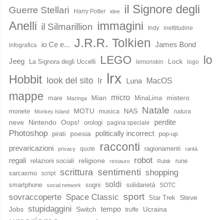
il Signore degli
Guerre Stellari
Harry Potter
idee
immagini
Anelli
il Silmarillion
Indy
inettitudine
J.R.R. Tolkien
io Ce e...
James Bond
infografica
lo
LEGO
Jeeg
Lock
La Signora degli Uccelli
lemonskin
logo
lrx
Hobbit
look del sito
lr
MacOS
Luna
mappe
micro
Mian
mistero
mare
MinaLima
Mazinga
Natale
MOTU
NAS
monete
musica
natura
Monkey Island
perdite
neve
Nintendo
Oops!
orologi
pagina speciale
Photoshop
poesia
politically incorrect
pirati
pop-up
racconti
prevaricazioni
ragionamenti
quote
privacy
rarità
robot
regali
religione
relazioni sociali
rune
restauro
Rubik
scrittura
sentimenti
shopping
sarcasmo
script
soldi
smartphone
sogni
solidarietà
SOTC
social network
sport
Space Classic
sovraccoperte
Steve
Star Trek
stupidaggini
Jobs
Switch
tempo
Ucraina
truffe