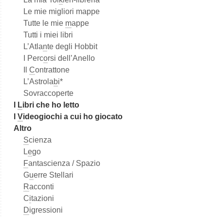
Le mie migliori mappe
Tutte le mie
m
appe
Tutti i miei libri
L’Atla
n
te degli Hobbit
I Perc
o
rsi dell’Anello
Il
C
ontrattone
L’Astrola
b
i*
Sovraccoperte
I
L
ibri che ho letto
I
V
ideogiochi a cui ho giocato
Altro
S
cienza
L
e
go
F
antascienza / Spazio
G
u
erre Stellari
R
acconti
C
i
tazioni
D
igressioni