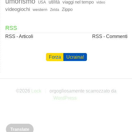
umorismo
utilità
viaggi nel tempo
USA
video
videogiochi
western
Zippo
Zelda
RSS
RSS - Articoli
RSS - Commenti
Forza
Ucraina!
©2026
Lock
orgogliosamente scarrozzato da
WordPress
Translate