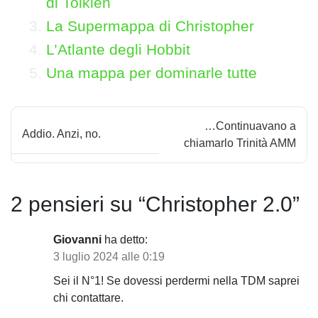
di Tolkien
La Supermappa di Christopher
L’Atlante degli Hobbit
Una mappa per dominarle tutte
N
…Continuavano a
Addio. Anzi, no.
a
chiamarlo Trinità AMM
v
i
2 pensieri su “
Christopher 2.0
”
g
Giovanni
ha detto:
a
3 luglio 2024 alle 0:19
z
Sei il N°1! Se dovessi perdermi nella TDM saprei
chi contattare.
i