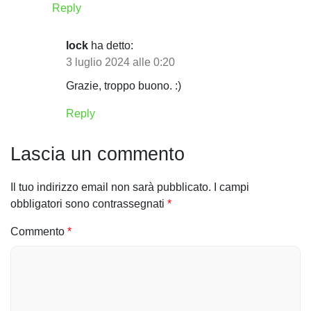
Reply
o
n
lock
ha detto:
3 luglio 2024 alle 0:20
e
Grazie, troppo buono. :)
a
Reply
r
t
Lascia un commento
i
Il tuo indirizzo email non sarà pubblicato.
I campi
c
obbligatori sono contrassegnati
*
o
Commento
*
l
i