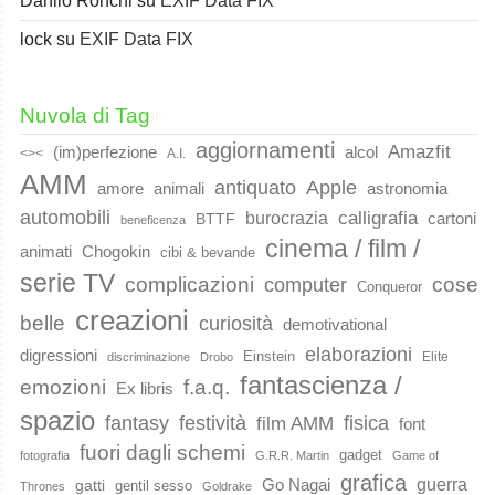
Danilo Ronchi
su
EXIF Data FIX
lock
su
EXIF Data FIX
Nuvola di Tag
aggiornamenti
Amazfit
(im)perfezione
alcol
<><
A.I.
AMM
Apple
antiquato
animali
amore
astronomia
automobili
calligrafia
burocrazia
cartoni
BTTF
beneficenza
cinema / film /
animati
Chogokin
cibi & bevande
serie TV
complicazioni
cose
computer
Conqueror
creazioni
belle
curiosità
demotivational
elaborazioni
digressioni
Einstein
Elite
discriminazione
Drobo
fantascienza /
emozioni
f.a.q.
Ex libris
spazio
fantasy
festività
fisica
film AMM
font
fuori dagli schemi
gadget
fotografia
G.R.R. Martin
Game of
grafica
guerra
Go Nagai
gatti
gentil sesso
Thrones
Goldrake