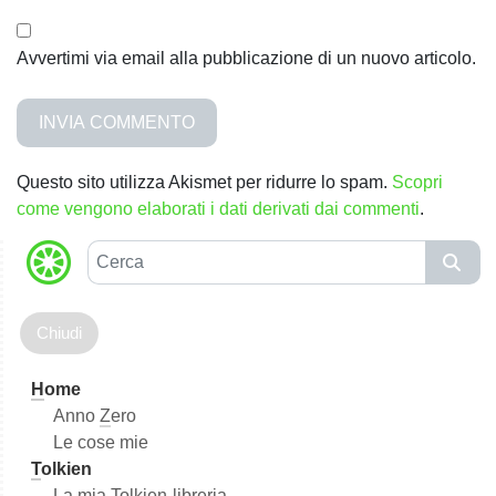
Avvertimi via email alla pubblicazione di un nuovo articolo.
Questo sito utilizza Akismet per ridurre lo spam.
Scopri
come vengono elaborati i dati derivati dai commenti
.
C
e
r
c
a
H
ome
Anno
Z
ero
Le cose mie
T
olkien
La mia Tol
k
ien-libreria