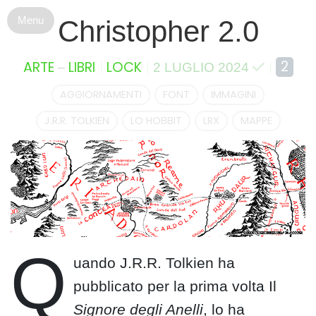
S
Christopher 2.0
k
i
p
–
2
ARTE
LIBRI
LOCK
2 LUGLIO 2024
t
o
AGGIORNAMENTI
FONT
IMMAGINI
c
J.R.R. TOLKIEN
LO HOBBIT
LRX
MAPPE
o
n
t
e
n
t
Q
uando J.R.R. Tolkien ha
pubblicato per la prima volta Il
Signore degli Anelli
, lo ha