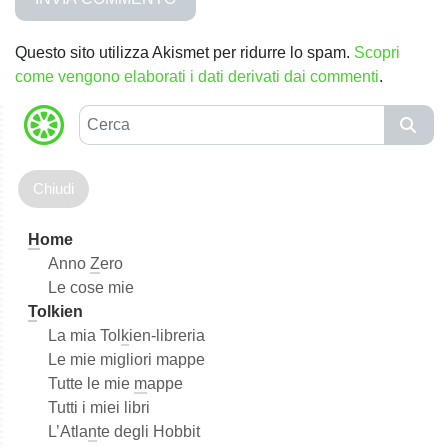
Questo sito utilizza Akismet per ridurre lo spam.
Scopri
come vengono elaborati i dati derivati dai commenti
.
C
e
r
c
a
H
ome
Anno
Z
ero
Le cose mie
T
olkien
La mia Tol
k
ien-libreria
Le mie migliori mappe
Tutte le mie
m
appe
Tutti i miei libri
L’Atla
n
te degli Hobbit