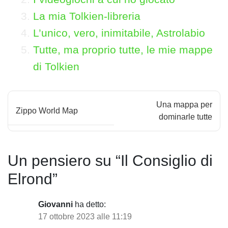
La mia Tolkien-libreria
L’unico, vero, inimitabile, Astrolabio
Tutte, ma proprio tutte, le mie mappe
di Tolkien
N
Una mappa per
Zippo World Map
a
dominarle tutte
v
i
Un pensiero su “
Il Consiglio di
g
Elrond
”
a
Giovanni
ha detto:
z
17 ottobre 2023 alle 11:19