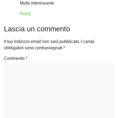
i
Molto interessante
o
Reply
n
Lascia un commento
e
a
Il tuo indirizzo email non sarà pubblicato.
I campi
obbligatori sono contrassegnati
*
r
Commento
*
t
i
c
o
l
i