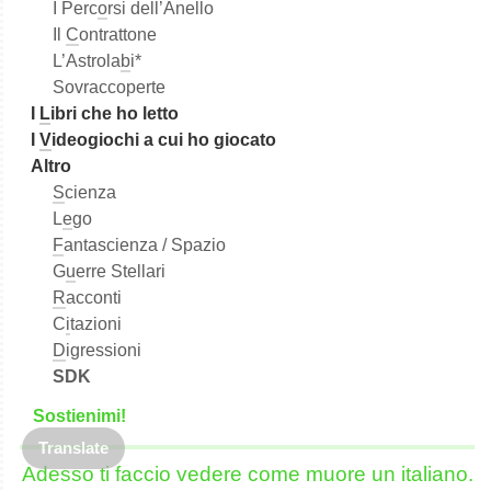
I Perc
o
rsi dell’Anello
Il
C
ontrattone
L’Astrola
b
i*
Sovraccoperte
I
L
ibri che ho letto
I
V
ideogiochi a cui ho giocato
Altro
S
cienza
L
e
go
F
antascienza / Spazio
G
u
erre Stellari
R
acconti
C
i
tazioni
D
igressioni
SDK
S
o
stienimi!
Translate
Adesso ti faccio vedere come muore un italiano.