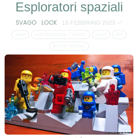
Esploratori spaziali
SVAGO
LOCK
15 FEBBRAIO 2023
AMM
FANTASCIENZA / SPAZIO
LEGO
LRX
SPACE CLASSIC