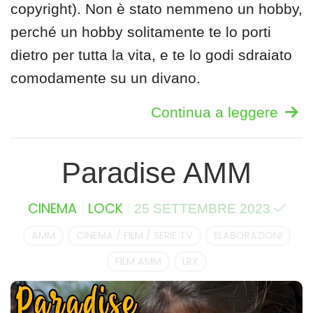
copyright). Non è stato nemmeno un hobby,
perché un hobby solitamente te lo porti
dietro per tutta la vita, e te lo godi sdraiato
comodamente su un divano.
Continua a leggere
Paradise AMM
CINEMA
LOCK
25 SETTEMBRE 2023
AMM
CINEMA / FILM / SERIE TV
ELABORAZIONI
FILM AMM
LRX