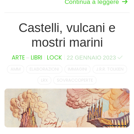
Continua a leggere
Castelli, vulcani e
mostri marini
–
ARTE
LIBRI
LOCK
22 GENNAIO 2023
AMM
ELABORAZIONI
IMMAGINI
J.R.R. TOLKIEN
LRX
SOVRACCOPERTE