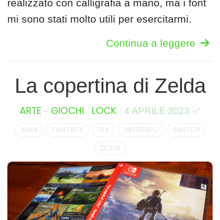
realizzato con calligrafia a mano, ma i font
mi sono stati molto utili per esercitarmi.
Continua a leggere
La copertina di Zelda
–
ARTE
GIOCHI
LOCK
4 APRILE 2023
AMM
FANTASY
LRX
NINTENDO
SWITCH
ZELDA