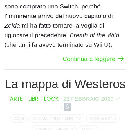
sono comprato uno Switch, perché
l’imminente arrivo del nuovo capitolo di
Zelda
mi ha fatto tornare la voglia di
rigiocare il precedente,
Breath of the Wild
(che anni fa avevo terminato su Wii U).
Continua a leggere
La mappa di Westeros
–
ARTE
LIBRI
LOCK
22 FEBBRAIO 2023
6
AMM
CINEMA / FILM / SERIE TV
G.R.R. MARTIN
GAME OF THRONES
MAPPE