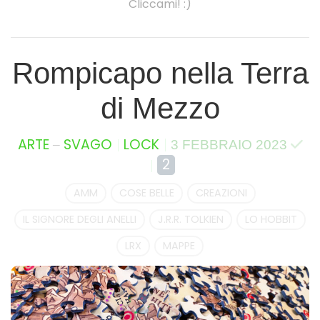
Cliccami! :)
Rompicapo nella Terra
di Mezzo
–
ARTE
SVAGO
LOCK
3 FEBBRAIO 2023
2
AMM
COSE BELLE
CREAZIONI
IL SIGNORE DEGLI ANELLI
J.R.R. TOLKIEN
LO HOBBIT
LRX
MAPPE