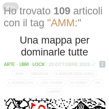
S
Ho trovato
109
articoli
k
i
con il tag
"AMM
:"
p
t
o
Una mappa per
c
o
dominarle tutte
n
t
e
–
2
ARTE
LIBRI
LOCK
20 OTTOBRE 2023
n
t
AMM
CREAZIONI
IL SIGNORE DEGLI ANELLI
IL SILMARILLION
J.R.R. TOLKIEN
LO HOBBIT
LRX
MAPPE