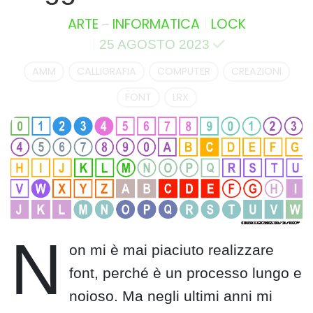
–
ARTE
INFORMATICA
LOCK
25 AGOSTO 2023
AMM
CALLIGRAFIA
COMPUTER
CREAZIONI
FONT
LRX
N
on mi è mai piaciuto realizzare
font, perché è un processo lungo e
noioso. Ma negli ultimi anni mi