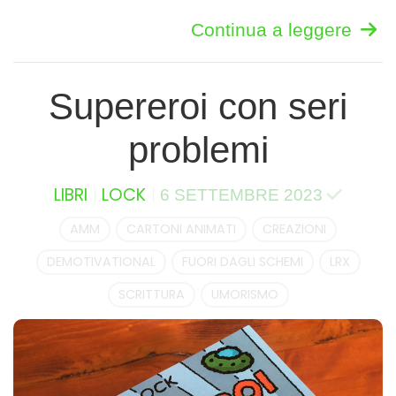
Continua a leggere
Supereroi con seri
problemi
LIBRI
LOCK
6 SETTEMBRE 2023
AMM
CARTONI ANIMATI
CREAZIONI
DEMOTIVATIONAL
FUORI DAGLI SCHEMI
LRX
SCRITTURA
UMORISMO