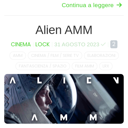
Continua a leggere
Alien AMM
2
CINEMA
LOCK
31 AGOSTO 2023
AMM
CINEMA / FILM / SERIE TV
ELABORAZIONI
FANTASCIENZA / SPAZIO
FILM AMM
LRX