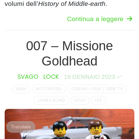
volumi dell’
History of Middle-earth
.
Continua a leggere
007 – Missione
Goldhead
SVAGO
LOCK
19 GENNAIO 2023
AMM
AUTOMOBILI
CINEMA / FILM / SERIE TV
JAMES BOND
LEGO
LRX
Translate