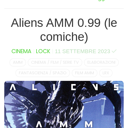
Aliens AMM 0.99 (le
comiche)
CINEMA
LOCK
11 SETTEMBRE 2023
AMM
CINEMA / FILM / SERIE TV
ELABORAZIONI
FANTASCIENZA / SPAZIO
FILM AMM
LRX