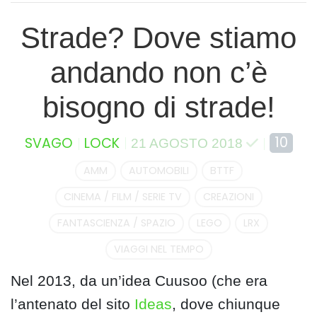
Strade? Dove stiamo
andando non c’è
bisogno di strade!
10
SVAGO
LOCK
21 AGOSTO 2018
AMM
AUTOMOBILI
BTTF
CINEMA / FILM / SERIE TV
CREAZIONI
FANTASCIENZA / SPAZIO
LEGO
LRX
VIAGGI NEL TEMPO
Nel 2013, da un’idea Cuusoo (che era
l’antenato del sito
Ideas
, dove chiunque