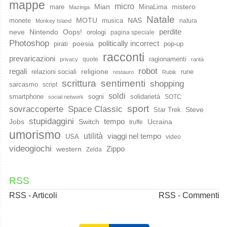
mappe
micro
Mian
mistero
mare
MinaLima
Mazinga
Natale
MOTU
NAS
monete
musica
natura
Monkey Island
perdite
neve
Nintendo
Oops!
orologi
pagina speciale
Photoshop
poesia
politically incorrect
pirati
pop-up
racconti
prevaricazioni
ragionamenti
quote
privacy
rarità
robot
regali
religione
relazioni sociali
rune
restauro
Rubik
scrittura
sentimenti
shopping
sarcasmo
script
soldi
smartphone
sogni
solidarietà
SOTC
social network
sport
Space Classic
sovraccoperte
Steve
Star Trek
stupidaggini
Jobs
Switch
tempo
Ucraina
truffe
umorismo
utilità
viaggi nel tempo
USA
video
videogiochi
western
Zippo
Zelda
RSS
RSS - Articoli
RSS - Commenti