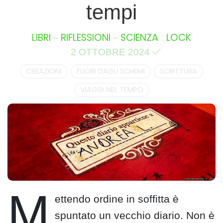
tempi
–
–
LIBRI
RIFLESSIONI
SCIENZA
LOCK
2 OTTOBRE 2024
CREAZIONI
FUORI DAGLI SCHEMI
SCRITTURA
VIAGGI NEL TEMPO
M
ettendo ordine in soffitta è
spuntato un vecchio diario. Non è