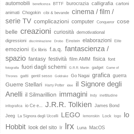
automobili
calligrafia
burocrazia
cartoni
BTTF
beneficenza
cinema / film /
animati
Chogokin
cibi & bevande
serie TV
complicazioni
cose
computer
Conqueror
creazioni
belle
curiosità
demotivational
elaborazioni
digressioni
Einstein
Elite
discriminazione
Drobo
fantascienza /
emozioni
f.a.q.
Ex libris
spazio
fantasy
festività
fisica
film AMM
font
fuori dagli schemi
gadget
fotografia
G.R.R. Martin
Game of
grafica
guerra
Go Nagai
gatti
gentil sesso
Thrones
Goldrake
il Signore degli
Guerre Stellari
Harry Potter
idee
immagini
Anelli
il Silmarillion
Indy
inettitudine
J.R.R. Tolkien
io Ce e...
James Bond
infografica
lo
LEGO
Jeeg
Lock
La Signora degli Uccelli
lemonskin
logo
lrx
Hobbit
look del sito
lr
MacOS
Luna