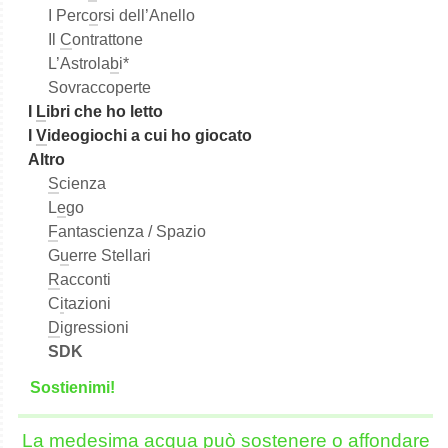
I Perc
o
rsi dell’Anello
Il
C
ontrattone
L’Astrola
b
i*
Sovraccoperte
I
L
ibri che ho letto
I
V
ideogiochi a cui ho giocato
Altro
S
cienza
L
e
go
F
antascienza / Spazio
G
u
erre Stellari
R
acconti
C
i
tazioni
D
igressioni
SDK
S
o
stienimi!
La medesima acqua può sostenere o affondare