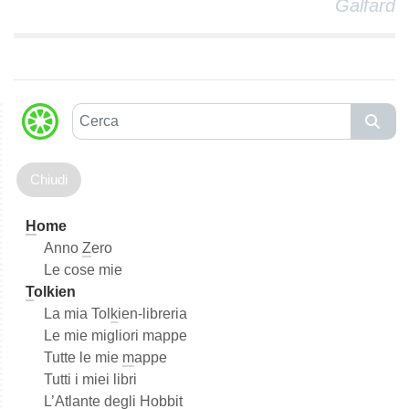
Galfard
C
e
r
c
a
H
ome
Anno
Z
ero
Le cose mie
T
olkien
La mia Tol
k
ien-libreria
Le mie migliori mappe
Tutte le mie
m
appe
Tutti i miei libri
L’Atla
n
te degli Hobbit