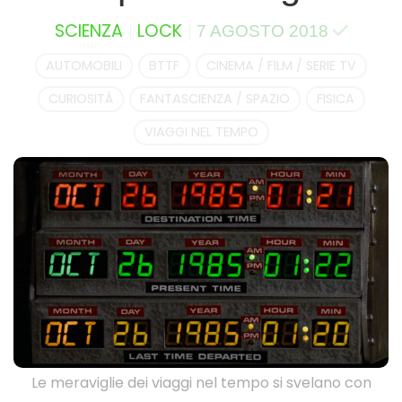
SCIENZA
LOCK
7 AGOSTO 2018
AUTOMOBILI
BTTF
CINEMA / FILM / SERIE TV
CURIOSITÀ
FANTASCIENZA / SPAZIO
FISICA
VIAGGI NEL TEMPO
Le meraviglie dei viaggi nel tempo si svelano con