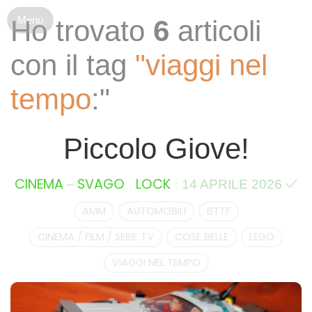
S
Ho trovato
6
articoli
k
i
con il tag
"viaggi nel
p
t
tempo
:"
o
c
o
Piccolo Giove!
n
t
e
–
CINEMA
SVAGO
LOCK
14 APRILE 2026
n
t
AMM
AUTOMOBILI
BTTF
CINEMA / FILM / SERIE TV
COSE BELLE
LEGO
VIAGGI NEL TEMPO