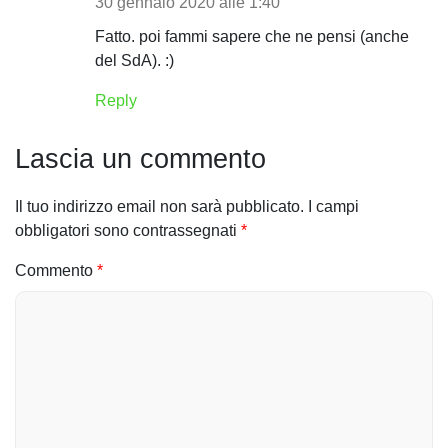
r
30 gennaio 2020 alle 1:40
t
Fatto. poi fammi sapere che ne pensi (anche
del SdA). :)
i
Reply
c
o
Lascia un commento
l
Il tuo indirizzo email non sarà pubblicato.
I campi
i
obbligatori sono contrassegnati
*
Commento
*