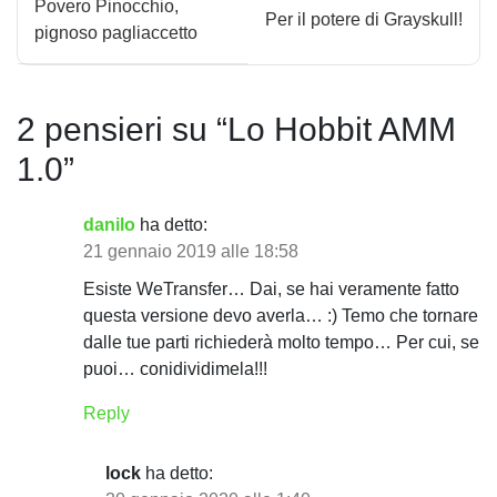
Povero Pinocchio,
Per il potere di Grayskull!
a
pignoso pagliaccetto
v
i
2 pensieri su “
Lo Hobbit AMM
g
1.0
”
a
danilo
ha detto:
z
21 gennaio 2019 alle 18:58
i
Esiste WeTransfer… Dai, se hai veramente fatto
questa versione devo averla… :) Temo che tornare
o
dalle tue parti richiederà molto tempo… Per cui, se
n
puoi… conidividimela!!!
e
Reply
a
lock
ha detto: