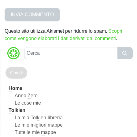
Questo sito utilizza Akismet per ridurre lo spam.
Scopri
come vengono elaborati i dati derivati dai commenti
.
C
e
r
c
a
H
ome
Anno
Z
ero
Le cose mie
T
olkien
La mia Tol
k
ien-libreria
Le mie migliori mappe
Tutte le mie
m
appe