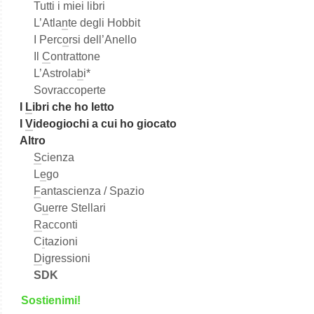
Tutti i miei libri
L’Atla
n
te degli Hobbit
I Perc
o
rsi dell’Anello
Il
C
ontrattone
L’Astrola
b
i*
Sovraccoperte
I
L
ibri che ho letto
I
V
ideogiochi a cui ho giocato
Altro
S
cienza
L
e
go
F
antascienza / Spazio
G
u
erre Stellari
R
acconti
C
i
tazioni
D
igressioni
SDK
S
o
stienimi!