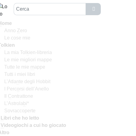
H
ome
Anno
Z
ero
Le cose mie
T
olkien
La mia Tol
k
ien-libreria
Le mie migliori mappe
Tutte le mie
m
appe
Tutti i miei libri
L’Atla
n
te degli Hobbit
I Perc
o
rsi dell’Anello
Il
C
ontrattone
L’Astrola
b
i*
Sovraccoperte
I
L
ibri che ho letto
I
V
ideogiochi a cui ho giocato
Altro