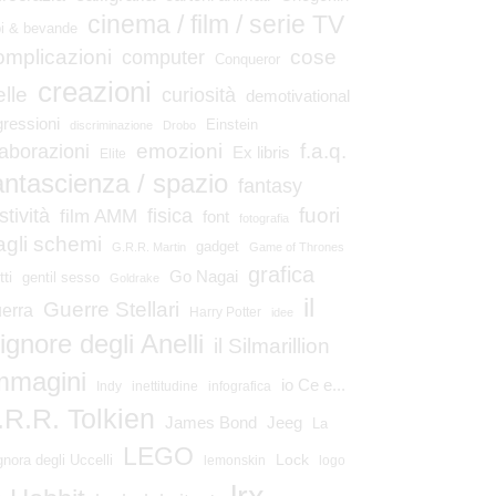
cinema / film / serie TV
bi & bevande
omplicazioni
cose
computer
Conqueror
creazioni
elle
curiosità
demotivational
gressioni
Einstein
discriminazione
Drobo
emozioni
laborazioni
f.a.q.
Ex libris
Elite
antascienza / spazio
fantasy
fuori
stività
fisica
film AMM
font
fotografia
agli schemi
gadget
G.R.R. Martin
Game of Thrones
grafica
Go Nagai
tti
gentil sesso
Goldrake
il
Guerre Stellari
erra
Harry Potter
idee
ignore degli Anelli
il Silmarillion
mmagini
io Ce e...
Indy
inettitudine
infografica
.R.R. Tolkien
James Bond
Jeeg
La
LEGO
Lock
gnora degli Uccelli
lemonskin
logo