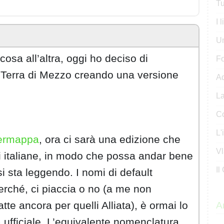
Tu
I 
U
osa all’altra, oggi ho deciso di
Fo
 Terra di Mezzo creando una versione
Ad
La
Co
L'
ermappa
, ora ci sarà una edizione che
Vl
 italiane, in modo che possa andar bene
Il
i sta leggendo. I nomi di default
perché, ci piaccia o no (a me non
tte ancora per quelli Alliata), è ormai lo
Ar
 ufficiale. L’equivalente nomenclatura