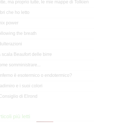
tte, ma proprio tutte, le mie mappe di Tolkien
libri che ho letto
nix power
llowing the breath
ulterazioni
 scala Beaufort delle birre
me somministrare...
inferno è esotermico o endotermico?
adimiro e i suoi colori
 Consiglio di Elrond
ticoli più letti