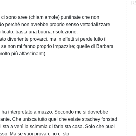
RS
hé ci sono aree (chiamiamole) puntinate che non
do perché non avrebbe proprio senso vettorializzare
icato: basta una buona risoluzione.
to divertente provarci, ma in effetti si perde tutto il
e se non mi fanno proprio impazzire; quelle di Barbara
lto più affascinanti).
re ha interpretato a muzzo. Secondo me si dovrebbe
ante. Che unisca tutto quel che esiste strachey fonstad
Mi sta a venì la scimmia di farla sta cosa. Solo che puoi
sso. Ma se vuoi provarci io ci sto