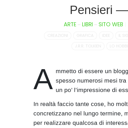
S
Pensieri 
k
i
–
–
ARTE
LIBRI
SITO WEB
p
t
CREAZIONI
GRAFICA
IDEE
IL S
o
c
J.R.R. TOLKIEN
LO HOBB
o
n
t
A
mmetto di essere un blog
e
n
spesso numerosi mesi tra u
t
un po’ l’impressione di e
In realtà faccio tante cose, ho molt
concretizzano nel lungo termine, 
per realizzare qualcosa di interess