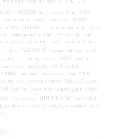
lrx
o Hobbit
look del sito
lr
Luna
mappe
micro
acOS
Mian
mare
Mazinga
mistero
MOTU
naLima
monete
Monkey Island
Natale
NAS
neve
Nintendo
Oops!
sica
natura
Photoshop
perdite
ologi
pirati
pagina speciale
esia
politically incorrect
prevaricazioni
pop-up
racconti
regali
ragionamenti
quote
vacy
rarità
robot
religione
azioni sociali
rune
restauro
Rubik
scrittura
sentimenti
rcasmo
script
hopping
soldi
smartphone
sogni
social network
Space Classic
sovraccoperte
lidarietà
SOTC
port
stupidaggini
Steve Jobs
Switch
Star Trek
umorismo
utilità
empo
Ucraina
USA
truffe
videogiochi
aggi nel tempo
western
video
Zelda
ppo
SS