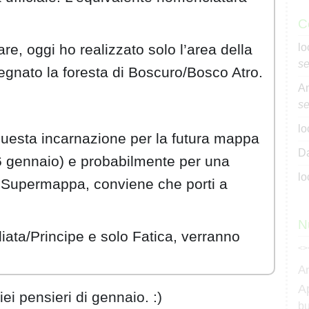
C
re, oggi ho realizzato solo l’area della
lo
se
egnato la foresta di Boscuro/Bosco Atro.
An
se
lo
questa incarnazione per la futura mappa
Da
16 gennaio) e probabilmente per una
lo
la Supermappa, conviene che porti a
N
ata/Principe e solo Fatica, verranno
<>
A
A
ei pensieri di gennaio. :)
bu