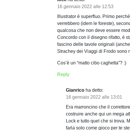
o
16 gennaio 2022 alle 12:53
l
Illustrator è superfluo. Primo perc
verrebbero (idem le foreste), secon
i
qualcosa che non deve essere modif
Concordo con il disegno rifatto, è sta
fascino delle tavole originali (anch
Strachey dei Viaggi di Frodo sono mo
Cos’è un “matto cibo caghetta”? :)
Reply
Gianrico
ha detto:
16 gennaio 2022 alle 13:01
Era marroncino che il corretto
costruire anche qui un mega atl
Lock e tutto quel che si trova. 
farla solo come gioco per te ste