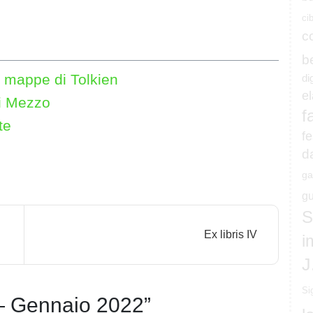
ci
c
b
ie mappe di Tolkien
di
e
i Mezzo
f
te
fe
d
ga
gu
S
Ex libris IV
i
J
Si
— Gennaio 2022
”