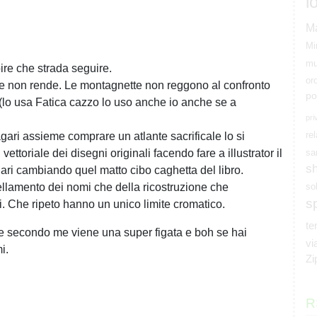
l
M
Mi
mu
ire che strada seguire.
or
 non rende. Le montagnette non reggono al confronto
po
 (lo usa Fatica cazzo lo uso anche io anche se a
pri
rel
ari assieme comprare un atlante sacrificale lo si
ettoriale dei disegni originali facendo fare a illustrator il
sa
s
gari cambiando quel matto cibo caghetta del libro.
ellamento dei nomi che della ricostruzione che
so
s
li. Che ripeto hanno un unico limite cromatico.
t
 secondo me viene una super figata e boh se hai
vi
i.
Zi
R