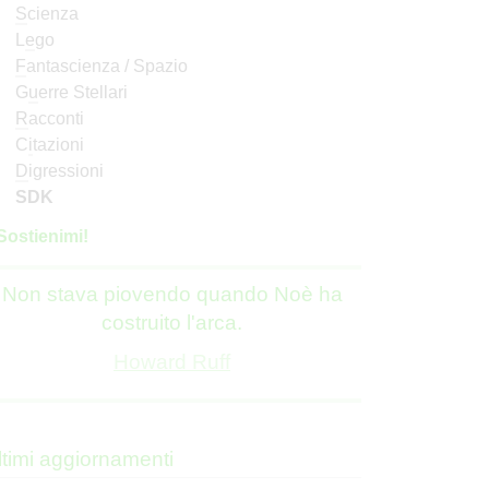
S
cienza
L
e
go
F
antascienza / Spazio
G
u
erre Stellari
R
acconti
C
i
tazioni
D
igressioni
SDK
S
o
stienimi!
Non stava piovendo quando Noè ha
costruito l'arca.
Howard Ruff
ltimi aggiornamenti