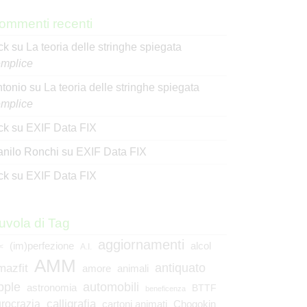
ommenti recenti
ck
su
La teoria delle stringhe spiegata
mplice
tonio
su
La teoria delle stringhe spiegata
mplice
ck
su
EXIF Data FIX
nilo Ronchi
su
EXIF Data FIX
ck
su
EXIF Data FIX
uvola di Tag
aggiornamenti
(im)perfezione
alcol
<
A.I.
AMM
mazfit
antiquato
animali
amore
pple
automobili
astronomia
BTTF
beneficenza
calligrafia
rocrazia
cartoni animati
Chogokin