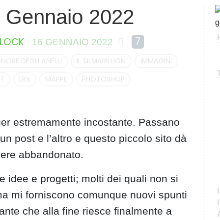
— Gennaio 2022
C
e
r
7
LOCK
16 GENNAIO 2022
c
a
IGNORE DEGLI ANELLI
IL SILMARILLION
IMMAGINI
IT
LRX
MAPPE
PHOTOSHOP
ger estremamente incostante. Passano
n post e l’altro e questo piccolo sito dà
ssere abbandonato.
e idee e progetti; molti dei quali non si
ma mi forniscono comunque nuovi spunti
ante che alla fine riesce finalmente a