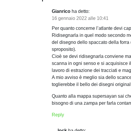
g
Gianrico
ha detto:
a
16 gennaio 2022 alle 10:41
z
Per quanto concerne l’atlante devi cap
i
Ridisegnarla in quel modo secondo me
del disegno dello spaccato della forra
o
sproposito).
Cioè se devi ridisegnarla conviene mag
n
scanna in ogni senso e si acquisisce il v
e
lavoro di estrazione dei tracciati e ma
A mio avviso è meglio sia dello scanc
a
toglierebbe il bello dei disegni origina
r
Quanto alla mappa supersayan sai che
t
bisogno di una zampa per farla contam
i
Reply
c
lock
ha detto: