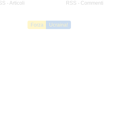
S - Articoli
RSS - Commenti
Forza
Ucraina!