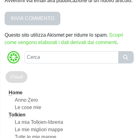
Avvertimi via email alla pubblicazione di un nuovo articolo.
Questo sito utilizza Akismet per ridurre lo spam.
Scopri
come vengono elaborati i dati derivati dai commenti
.
C
e
r
c
a
H
ome
Anno
Z
ero
Le cose mie
T
olkien
La mia Tol
k
ien-libreria
Le mie migliori mappe
Tutte le mie
m
appe