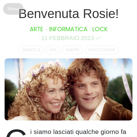
S
Benvenuta Rosie!
k
i
p
–
ARTE
INFORMATICA
LOCK
t
11 FEBBRAIO 2023
o
c
GRAFICA
LRX
MAPPE
PHOTOSHOP
o
n
t
e
n
t
i siamo lasciati qualche giorno fa