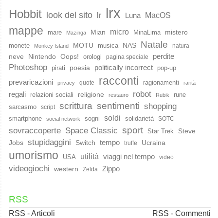
lrx
Hobbit
look del sito
lr
MacOS
Luna
mappe
micro
Mian
mistero
mare
MinaLima
Mazinga
Natale
MOTU
NAS
monete
musica
natura
Monkey Island
perdite
neve
Nintendo
Oops!
orologi
pagina speciale
Photoshop
poesia
politically incorrect
pirati
pop-up
racconti
prevaricazioni
ragionamenti
quote
privacy
rarità
robot
regali
religione
relazioni sociali
rune
restauro
Rubik
scrittura
sentimenti
shopping
sarcasmo
script
soldi
smartphone
sogni
solidarietà
SOTC
social network
sport
Space Classic
sovraccoperte
Steve
Star Trek
stupidaggini
Jobs
Switch
tempo
Ucraina
truffe
umorismo
utilità
viaggi nel tempo
USA
video
videogiochi
western
Zippo
Zelda
RSS
RSS - Articoli
RSS - Commenti