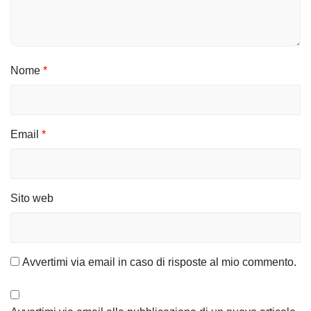
e
a
r
Nome
*
t
i
c
Email
*
o
l
Sito web
i
Avvertimi via email in caso di risposte al mio commento.