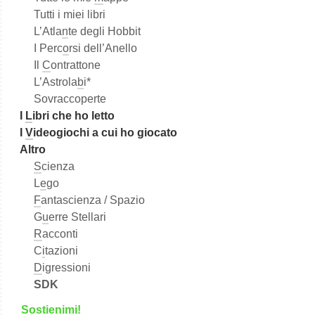
Tutti i miei libri
L’Atla
n
te degli Hobbit
I Perc
o
rsi dell’Anello
Il
C
ontrattone
L’Astrola
b
i*
Sovraccoperte
I
L
ibri che ho letto
I
V
ideogiochi a cui ho giocato
Altro
S
cienza
L
e
go
F
antascienza / Spazio
G
u
erre Stellari
R
acconti
C
i
tazioni
D
igressioni
SDK
S
o
stienimi!