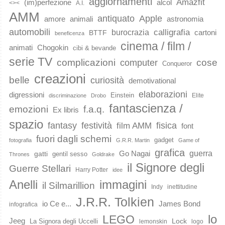
aggiornamenti
Amazfit
(im)perfezione
alcol
<><
A.I.
AMM
Apple
antiquato
animali
amore
astronomia
automobili
calligrafia
burocrazia
cartoni
BTTF
beneficenza
cinema / film /
animati
Chogokin
cibi & bevande
serie TV
complicazioni
cose
computer
Conqueror
creazioni
belle
curiosità
demotivational
elaborazioni
digressioni
Einstein
Elite
discriminazione
Drobo
fantascienza /
emozioni
f.a.q.
Ex libris
spazio
fantasy
festività
fisica
film AMM
font
fuori dagli schemi
gadget
fotografia
G.R.R. Martin
Game of
grafica
guerra
Go Nagai
gatti
gentil sesso
Thrones
Goldrake
il Signore degli
Guerre Stellari
Harry Potter
idee
immagini
Anelli
il Silmarillion
Indy
inettitudine
J.R.R. Tolkien
io Ce e...
James Bond
infografica
lo
LEGO
Jeeg
Lock
La Signora degli Uccelli
lemonskin
logo