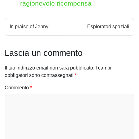
ragionevole ricompensa
N
In praise of Jenny
Esploratori spaziali
a
v
Lascia un commento
i
Il tuo indirizzo email non sarà pubblicato.
I campi
g
obbligatori sono contrassegnati
*
a
Commento
*
z
i
o
n