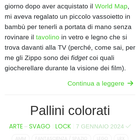
giorno dopo aver acquistato il
World Map
,
mi aveva regalato un piccolo vassoietto in
bambù per tenerli a portata di mano senza
rovinare il
tavolino
in vetro e legno che si
trova davanti alla TV (perché, come sai, per
me gli Zippo sono dei
fidget
coi quali
giocherellare durante la visione dei film).
Continua a leggere
Pallini colorati
–
ARTE
SVAGO
LOCK
7 GENNAIO 2024
AMM
FANTASCIENZA / SPAZIO
LEGO
LRX