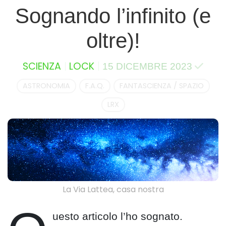
Sognando l’infinito (e
oltre)!
SCIENZA
LOCK
15 DICEMBRE 2023
ASTRONOMIA
F.A.Q.
FANTASCIENZA / SPAZIO
LRX
La Via Lattea, casa nostra
uesto articolo l’ho sognato.