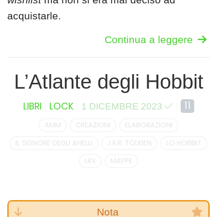
acquistarle.
Continua a leggere
L’Atlante degli Hobbit
11
LIBRI
LOCK
1 DICEMBRE 2023
AMM
CREAZIONI
ELABORAZIONI
IL SIGNORE DEGLI ANELLI
J.R.R. TOLKIEN
LO HOBBIT
LRX
MAPPE
Nota