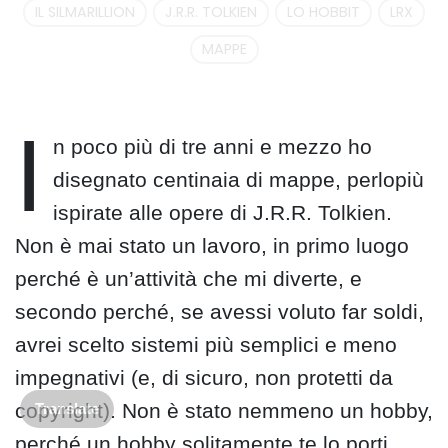
IL SILMARILLION
J.R.R. TOLKIEN
LO HOBBIT
LRX
MAPPE
I
n poco più di tre anni e mezzo ho
disegnato centinaia di mappe, perlopiù
ispirate alle opere di J.R.R. Tolkien.
Non è mai stato un lavoro, in primo luogo
perché è un’attività che mi diverte, e
secondo perché, se avessi voluto far soldi,
avrei scelto sistemi più semplici e meno
impegnativi (e, di sicuro, non protetti da
copyright). Non è stato nemmeno un hobby,
Translate
perché un hobby solitamente te lo porti