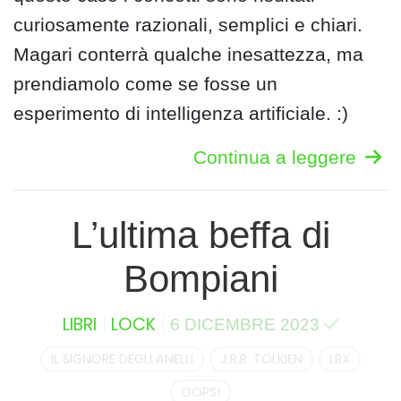
curiosamente razionali, semplici e chiari.
Magari conterrà qualche inesattezza, ma
prendiamolo come se fosse un
esperimento di intelligenza artificiale. :)
Continua a leggere
L’ultima beffa di
Bompiani
LIBRI
LOCK
6 DICEMBRE 2023
IL SIGNORE DEGLI ANELLI
J.R.R. TOLKIEN
LRX
OOPS!