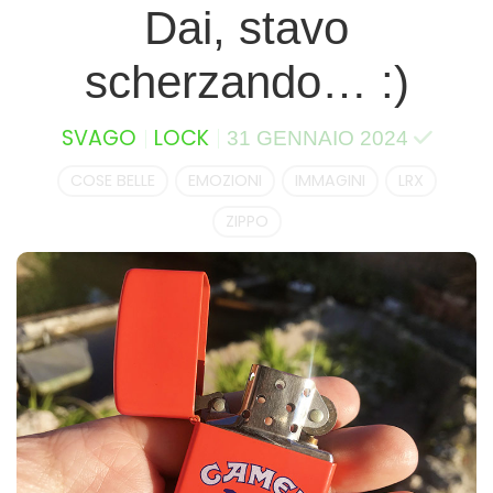
Dai, stavo
scherzando… :)
SVAGO
LOCK
31 GENNAIO 2024
COSE BELLE
EMOZIONI
IMMAGINI
LRX
ZIPPO