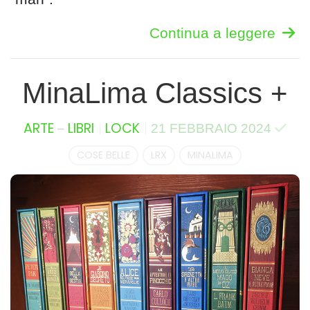
Continua a leggere
MinaLima Classics +
–
ARTE
LIBRI
LOCK
21 FEBBRAIO 2024
COSE BELLE
LRX
MINALIMA