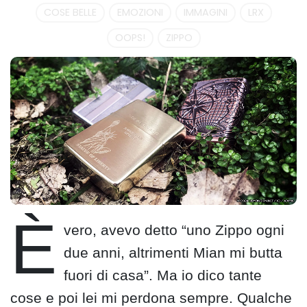
COSE BELLE
EMOZIONI
IMMAGINI
LRX
OOPS!
ZIPPO
È
vero, avevo detto “uno Zippo ogni
due anni, altrimenti Mian mi butta
fuori di casa”. Ma io dico tante
cose e poi lei mi perdona sempre. Qualche