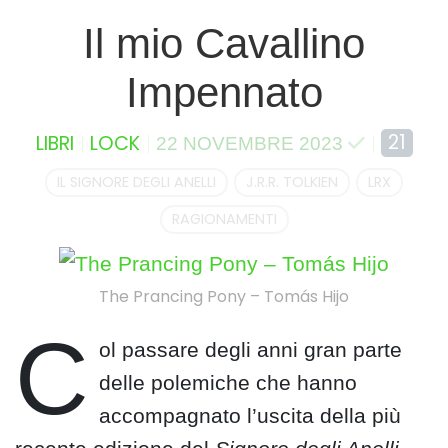
Il mio Cavallino
Impennato
21
LIBRI
LOCK
22 NOVEMBRE 2023
IL SIGNORE DEGLI ANELLI
J.R.R. TOLKIEN
LRX
RAGIONAMENTI
The Prancing Pony – Tomás Hijo
C
ol passare degli anni gran parte
delle polemiche che hanno
accompagnato l’uscita della più