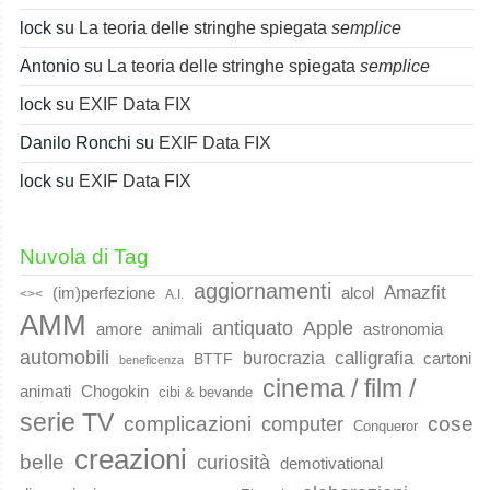
lock
su
La teoria delle stringhe spiegata
semplice
Antonio
su
La teoria delle stringhe spiegata
semplice
lock
su
EXIF Data FIX
Danilo Ronchi
su
EXIF Data FIX
lock
su
EXIF Data FIX
Nuvola di Tag
aggiornamenti
Amazfit
(im)perfezione
alcol
<><
A.I.
AMM
Apple
antiquato
animali
amore
astronomia
automobili
calligrafia
burocrazia
cartoni
BTTF
beneficenza
cinema / film /
animati
Chogokin
cibi & bevande
serie TV
complicazioni
cose
computer
Conqueror
creazioni
belle
curiosità
demotivational