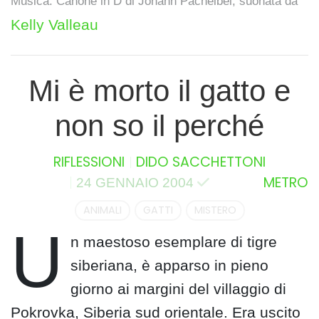
Musica: Canone in D di Johann Pachelbel, suonata da
Kelly Valleau
Mi è morto il gatto e
non so il perché
RIFLESSIONI
DIDO SACCHETTONI
METRO
24 GENNAIO 2004
ANIMALI
GATTI
MISTERO
U
n maestoso esemplare di tigre
siberiana, è apparso in pieno
giorno ai margini del villaggio di
Pokrovka, Siberia sud orientale. Era uscito