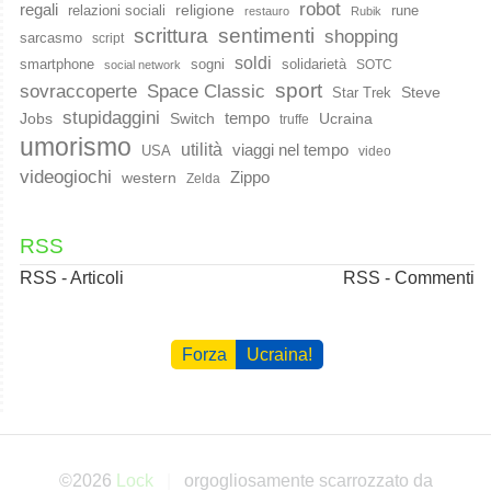
robot
regali
religione
relazioni sociali
rune
restauro
Rubik
scrittura
sentimenti
shopping
sarcasmo
script
soldi
smartphone
sogni
solidarietà
SOTC
social network
sport
Space Classic
sovraccoperte
Steve
Star Trek
stupidaggini
Jobs
Switch
tempo
Ucraina
truffe
umorismo
utilità
viaggi nel tempo
USA
video
videogiochi
western
Zippo
Zelda
RSS
RSS - Articoli
RSS - Commenti
Forza
Ucraina!
©2026
Lock
orgogliosamente scarrozzato da