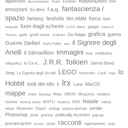
elaborazioni
digressioni
Einstein
Elite
discriminazione
Drobo
fantascienza /
emozioni
f.a.q.
Ex libris
spazio
fantasy
festività
fisica
film AMM
font
fuori dagli schemi
gadget
fotografia
G.R.R. Martin
Game of
grafica
guerra
Go Nagai
gatti
gentil sesso
Thrones
Goldrake
il Signore degli
Guerre Stellari
Harry Potter
idee
immagini
Anelli
il Silmarillion
Indy
inettitudine
J.R.R. Tolkien
io Ce e...
James Bond
infografica
lo
LEGO
Jeeg
Lock
La Signora degli Uccelli
lemonskin
logo
lrx
Hobbit
look del sito
lr
MacOS
Luna
mappe
micro
Mian
mistero
mare
MinaLima
Mazinga
Natale
MOTU
NAS
monete
musica
natura
Monkey Island
perdite
neve
Nintendo
Oops!
orologi
pagina speciale
Photoshop
poesia
politically incorrect
pirati
pop-up
racconti
prevaricazioni
ragionamenti
quote
privacy
rarità