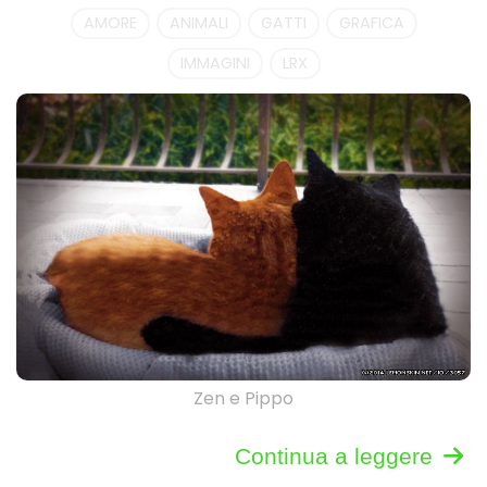
AMORE
ANIMALI
GATTI
GRAFICA
IMMAGINI
LRX
Zen e Pippo
Continua a leggere