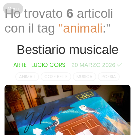
S
Ho trovato
6
articoli
k
i
con il tag
"animali
:"
p
t
o
Bestiario musicale
c
o
n
ARTE
LUCIO CORSI
20 MARZO 2026
t
e
ANIMALI
COSE BELLE
MUSICA
POESIA
n
t