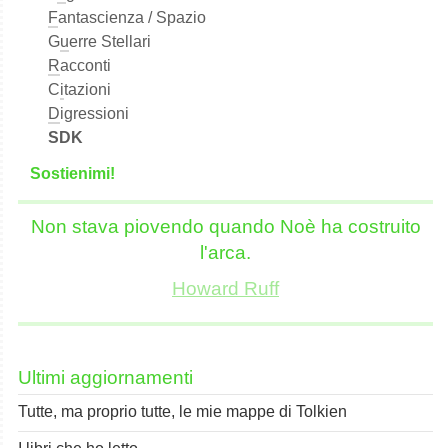
F
antascienza / Spazio
G
u
erre Stellari
R
acconti
C
i
tazioni
D
igressioni
SDK
S
o
stienimi!
Non stava piovendo quando Noè ha costruito
l'arca.
Howard Ruff
Ultimi aggiornamenti
Tutte, ma proprio tutte, le mie mappe di Tolkien