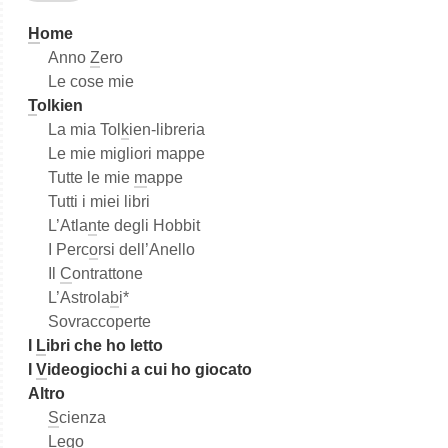
a
H
ome
Anno
Z
ero
Le cose mie
T
olkien
La mia Tol
k
ien-libreria
Le mie migliori mappe
Tutte le mie
m
appe
Tutti i miei libri
L’Atla
n
te degli Hobbit
I Perc
o
rsi dell’Anello
Il
C
ontrattone
L’Astrola
b
i*
Sovraccoperte
I
L
ibri che ho letto
I
V
ideogiochi a cui ho giocato
Altro
S
cienza
L
e
go