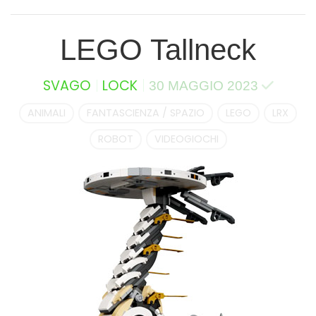
LEGO Tallneck
SVAGO
LOCK
30 MAGGIO 2023
ANIMALI
FANTASCIENZA / SPAZIO
LEGO
LRX
ROBOT
VIDEOGIOCHI