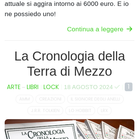
attuale si aggira intorno ai 6000 euro. E io
ne possiedo uno!
Continua a leggere
La Cronologia della
Terra di Mezzo
–
1
ARTE
LIBRI
LOCK
18 AGOSTO 2024
AMM
CREAZIONI
IL SIGNORE DEGLI ANELLI
J.R.R. TOLKIEN
LO HOBBIT
LRX