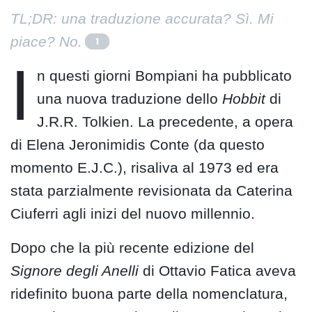
TL;DR: una traduzione accurata? Sì. Mi
piace? No.
1
I
n questi giorni Bompiani ha pubblicato
una nuova traduzione dello
Hobbit
di
J.R.R. Tolkien. La precedente, a opera
di Elena Jeronimidis Conte (da questo
momento E.J.C.), risaliva al 1973 ed era
stata parzialmente revisionata da Caterina
Ciuferri agli inizi del nuovo millennio.
Dopo che la più recente edizione del
Signore degli Anelli
di Ottavio Fatica aveva
ridefinito buona parte della nomenclatura,