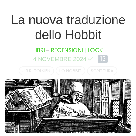
La nuova traduzione
dello Hobbit
–
LIBRI
RECENSIONI
LOCK
12
4 NOVEMBRE 2024
J.R.R. TOLKIEN
LO HOBBIT
SCRITTURA