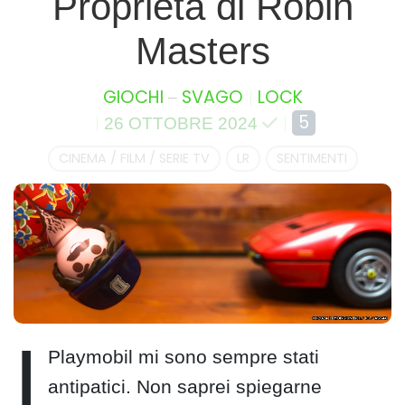
Proprietà di Robin
Masters
–
GIOCHI
SVAGO
LOCK
5
26 OTTOBRE 2024
CINEMA / FILM / SERIE TV
LR
SENTIMENTI
I
Playmobil mi sono sempre stati
antipatici. Non saprei spiegarne