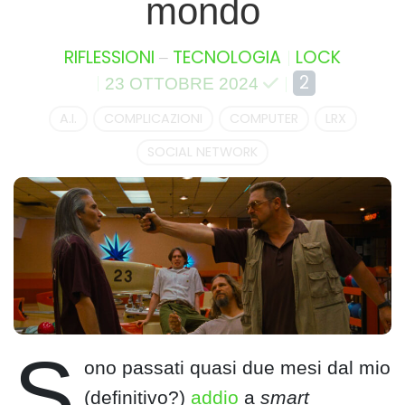
mondo
–
RIFLESSIONI
TECNOLOGIA
LOCK
2
23 OTTOBRE 2024
A.I.
COMPLICAZIONI
COMPUTER
LRX
SOCIAL NETWORK
S
ono passati quasi due mesi dal mio
(definitivo?)
addio
a
smart