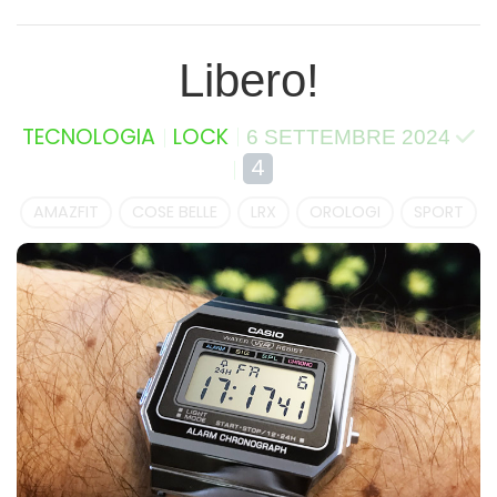
Libero!
TECNOLOGIA
LOCK
6 SETTEMBRE 2024
4
AMAZFIT
COSE BELLE
LRX
OROLOGI
SPORT