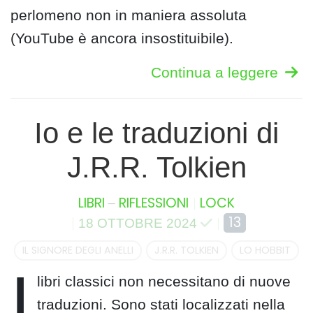
perlomeno non in maniera assoluta
(YouTube è ancora insostituibile).
Continua a leggere
Io e le traduzioni di
J.R.R. Tolkien
–
LIBRI
RIFLESSIONI
LOCK
13
18 OTTOBRE 2024
IL SIGNORE DEGLI ANELLI
J.R.R. TOLKIEN
LO HOBBIT
I
libri classici non necessitano di nuove
traduzioni. Sono stati localizzati nella