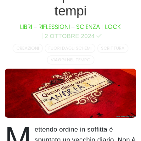
tempi
–
–
LIBRI
RIFLESSIONI
SCIENZA
LOCK
2 OTTOBRE 2024
CREAZIONI
FUORI DAGLI SCHEMI
SCRITTURA
VIAGGI NEL TEMPO
M
ettendo ordine in soffitta è
spuntato un vecchio diario. Non è