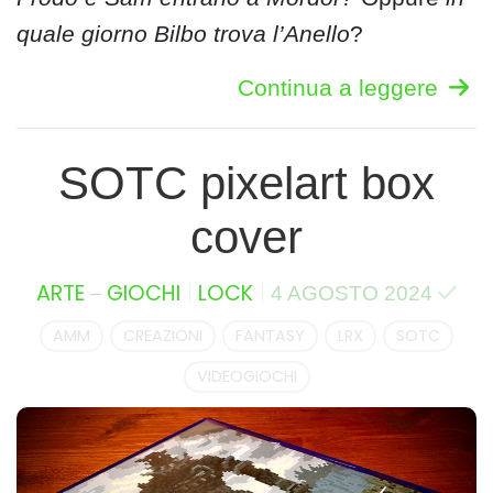
quale giorno Bilbo trova l’Anello
?
Continua a leggere
SOTC pixelart box
cover
–
ARTE
GIOCHI
LOCK
4 AGOSTO 2024
AMM
CREAZIONI
FANTASY
LRX
SOTC
VIDEOGIOCHI