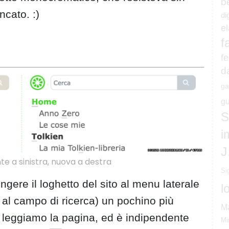
b
ncato. :)
di
e
f
fe
d
ga
gu
S
i
J
e a sinistra, nuova a destra
Si
gere il loghetto del sito al menu laterale
l
e al campo di ricerca) un pochino più
M
leggiamo la pagina, ed è indipendente
Mi