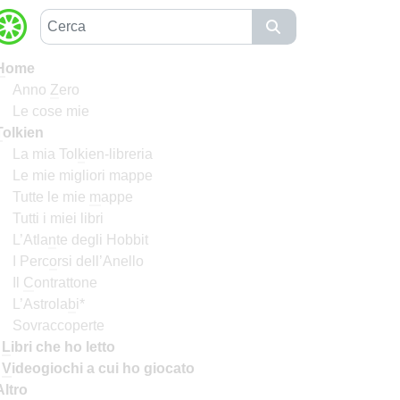
H
ome
Anno
Z
ero
Le cose mie
T
olkien
La mia Tol
k
ien-libreria
Le mie migliori mappe
Tutte le mie
m
appe
Tutti i miei libri
L’Atla
n
te degli Hobbit
I Perc
o
rsi dell’Anello
Il
C
ontrattone
L’Astrola
b
i*
Sovraccoperte
I
L
ibri che ho letto
I
V
ideogiochi a cui ho giocato
Altro