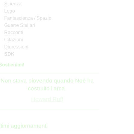
S
cienza
L
e
go
F
antascienza / Spazio
G
u
erre Stellari
R
acconti
C
i
tazioni
D
igressioni
SDK
S
o
stienimi!
Non stava piovendo quando Noè ha
costruito l'arca.
Howard Ruff
ltimi aggiornamenti