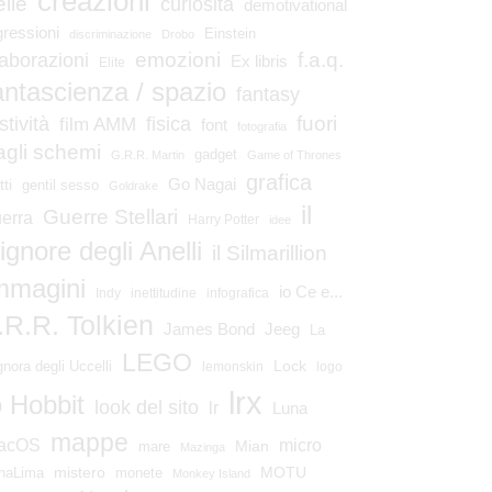
creazioni
elle
curiosità
demotivational
gressioni
Einstein
discriminazione
Drobo
emozioni
laborazioni
f.a.q.
Ex libris
Elite
antascienza / spazio
fantasy
fuori
stività
fisica
film AMM
font
fotografia
agli schemi
gadget
G.R.R. Martin
Game of Thrones
grafica
Go Nagai
tti
gentil sesso
Goldrake
il
Guerre Stellari
erra
Harry Potter
idee
ignore degli Anelli
il Silmarillion
mmagini
io Ce e...
Indy
inettitudine
infografica
.R.R. Tolkien
James Bond
Jeeg
La
LEGO
Lock
gnora degli Uccelli
lemonskin
logo
lrx
o Hobbit
look del sito
lr
Luna
mappe
micro
acOS
Mian
mare
Mazinga
mistero
MOTU
naLima
monete
Monkey Island