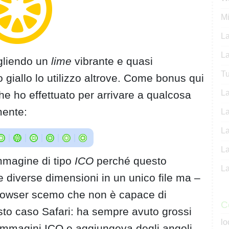
M
La
La
gliendo un
lime
vibrante e quasi
Tu
 giallo lo utilizzo altrove. Come bonus qui
La
 che ho effettuato per arrivare a qualcosa
mente:
La
La
La
mmagine di tipo
ICO
perché questo
La
le diverse dimensioni in un unico file ma –
browser scemo che non è capace di
C
esto caso Safari: ha sempre avuto grossi
lo
 immagini ICO e aggiungeva degli angoli