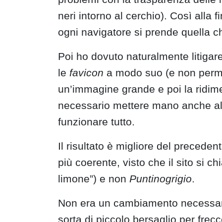
neri intorno al cerchio). Così alla 
ogni navigatore si prende quella c
Poi ho dovuto naturalmente litiga
le
favicon
a modo suo (e non permet
un’immagine grande e poi la ridimen
necessario mettere mano anche 
funzionare tutto.
Il risultato è migliore del preceden
più coerente, visto che il sito si 
limone”) e non
Puntinogrigio
.
Non era un cambiamento necessari
sorta di piccolo bersaglio per fre