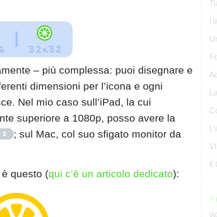
Tu
I 
U
Fo
viamente – più complessa: puoi disegnare e
Ad
ferenti dimensioni per l’icona e ogni
La
ce. Nel mio caso sull’iPad, la cui
Co
ente superiore a 1080p, posso avere la
L'
; sul Mac, col suo sfigato monitor da
2
Vl
Il
o è questo (
qui c’è un articolo dedicato
):
Ar
Wa