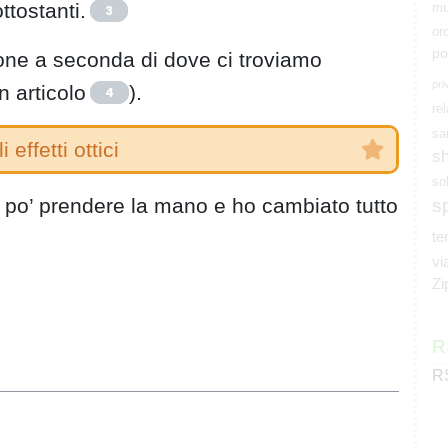
ttostanti.
mu
3
or
po
ione a seconda di dove ci troviamo
pri
n articolo
).
4
rel
sa
i effetti ottici
s
so
s
n po’ prendere la mano e ho cambiato tutto
t
vi
Zi
R
RS