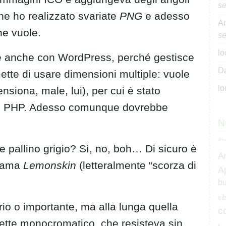
se
fine ho realizzato svariate
PNG
e adesso
An
he vuole.
se
lo
re anche con WordPress, perché gestisce
Da
te di usare dimensioni multiple: vuole
lo
siona, male, lui), per cui è stato
al PHP. Adesso comunque dovrebbe
N
<>
te pallino grigio? Sì, no, boh… Di sicuro è
A
chiama
Lemonskin
(letteralmente “scorza di
A
bu
ci
o o importante, ma alla lunga quella
c
ccette monocromatico, che resisteva sin