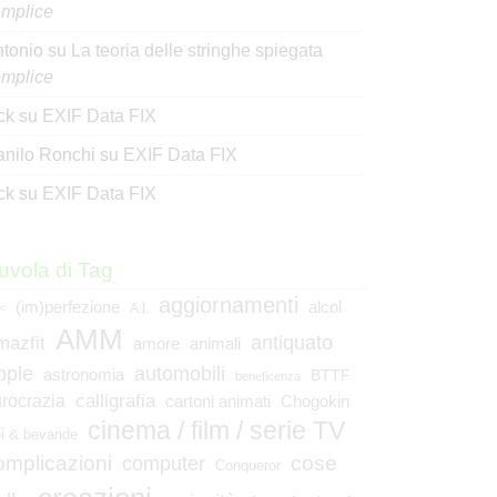
mplice
tonio
su
La teoria delle stringhe spiegata
mplice
ck
su
EXIF Data FIX
nilo Ronchi
su
EXIF Data FIX
ck
su
EXIF Data FIX
uvola di Tag
aggiornamenti
(im)perfezione
alcol
<
A.I.
AMM
mazfit
antiquato
animali
amore
pple
automobili
astronomia
BTTF
beneficenza
calligrafia
rocrazia
cartoni animati
Chogokin
cinema / film / serie TV
bi & bevande
omplicazioni
cose
computer
Conqueror