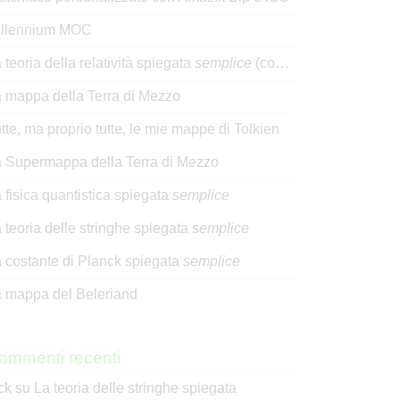
illennium MOC
 teoria della relatività spiegata
semplice
(con l’aiuto di Spok)
 mappa della Terra di Mezzo
tte, ma proprio tutte, le mie mappe di Tolkien
 Supermappa della Terra di Mezzo
 fisica quantistica spiegata
semplice
 teoria delle stringhe spiegata
semplice
 costante di Planck spiegata
semplice
 mappa del Beleriand
ommenti recenti
ck
su
La teoria delle stringhe spiegata