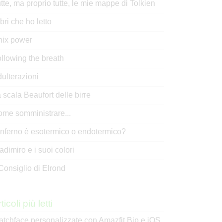
tte, ma proprio tutte, le mie mappe di Tolkien
libri che ho letto
nix power
llowing the breath
ulterazioni
 scala Beaufort delle birre
me somministrare...
inferno è esotermico o endotermico?
adimiro e i suoi colori
 Consiglio di Elrond
ticoli più letti
tchface personalizzate con Amazfit Bip e iOS