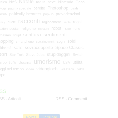
Natale
NAS
neve
Nintendo
Oops!
sica
natura
Photoshop
perdite
ologi
pirati
pagina speciale
esia
politically incorrect
prevaricazioni
pop-up
racconti
regali
ragionamenti
quote
vacy
rarità
robot
religione
azioni sociali
rune
restauro
Rubik
scrittura
sentimenti
rcasmo
script
hopping
soldi
smartphone
sogni
social network
Space Classic
sovraccoperte
lidarietà
SOTC
port
stupidaggini
Steve Jobs
Switch
Star Trek
umorismo
utilità
empo
Ucraina
USA
truffe
videogiochi
aggi nel tempo
western
video
Zelda
ppo
SS
S - Articoli
RSS - Commenti
Forza
Ucraina!