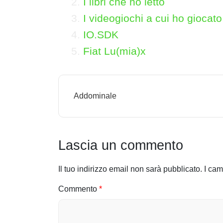
I libri che ho letto
I videogiochi a cui ho giocato
IO.SDK
Fiat Lu(mia)x
N
Addominale
a
v
i
Lascia un commento
g
Il tuo indirizzo email non sarà pubblicato.
I cam
a
Commento
*
z
i