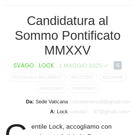
Candidatura al
Sommo Pontificato
MMXXV
4
SVAGO
LOCK
1 MAGGIO 2025
POLITICALLY INCORRECT
RACCONTI
RELIGIONE
SARCASMO
UMORISMO
Da:
Sede Vaticana
<vivalamessa0@gmail.va>
A:
Lock
<vivala
figa
97@gmail.com>
entile Lock, accogliamo con