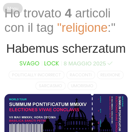
S
Ho trovato
4
articoli
k
i
con il tag
"religione
:"
p
t
o
Habemus scherzatum
c
o
n
SVAGO
LOCK
8 MAGGIO 2025
t
e
POLITICALLY INCORRECT
RACCONTI
RELIGIONE
n
SARCASMO
UMORISMO
t