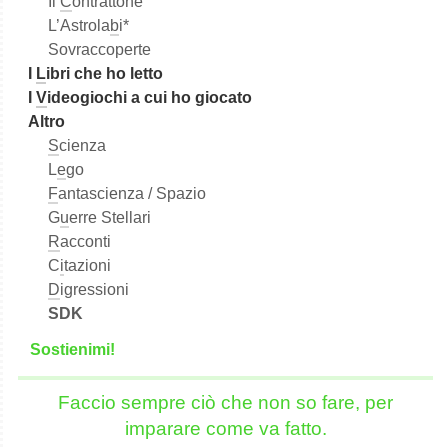
Il
C
ontrattone
L’Astrola
b
i*
Sovraccoperte
I
L
ibri che ho letto
I
V
ideogiochi a cui ho giocato
Altro
S
cienza
L
e
go
F
antascienza / Spazio
G
u
erre Stellari
R
acconti
C
i
tazioni
D
igressioni
SDK
S
o
stienimi!
Faccio sempre ciò che non so fare, per
imparare come va fatto.