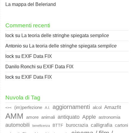
La mappa del Beleriand
Commenti recenti
lock
su
La teoria delle stringhe spiegata
semplice
Antonio
su
La teoria delle stringhe spiegata
semplice
lock
su
EXIF Data FIX
Danilo Ronchi
su
EXIF Data FIX
lock
su
EXIF Data FIX
Nuvola di Tag
aggiornamenti
Amazfit
(im)perfezione
alcol
<><
A.I.
AMM
Apple
antiquato
animali
amore
astronomia
automobili
calligrafia
burocrazia
cartoni
BTTF
beneficenza