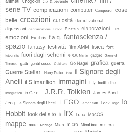
cinema / film /
animati
Chogokin
cibi & bevande
serie TV
complicazioni
cose
computer
Conqueror
creazioni
belle
curiosità
demotivational
elaborazioni
digressioni
Einstein
Elite
discriminazione
Drobo
fantascienza /
emozioni
f.a.q.
Ex libris
spazio
fantasy
festività
fisica
film AMM
font
fuori dagli schemi
gadget
fotografia
G.R.R. Martin
Game of
grafica
guerra
Go Nagai
gatti
gentil sesso
Thrones
Goldrake
il Signore degli
Guerre Stellari
Harry Potter
idee
immagini
Anelli
il Silmarillion
Indy
inettitudine
J.R.R. Tolkien
io Ce e...
James Bond
infografica
lo
LEGO
Jeeg
Lock
La Signora degli Uccelli
lemonskin
logo
lrx
Hobbit
look del sito
lr
MacOS
Luna
mappe
micro
Mian
mistero
mare
MinaLima
Mazinga