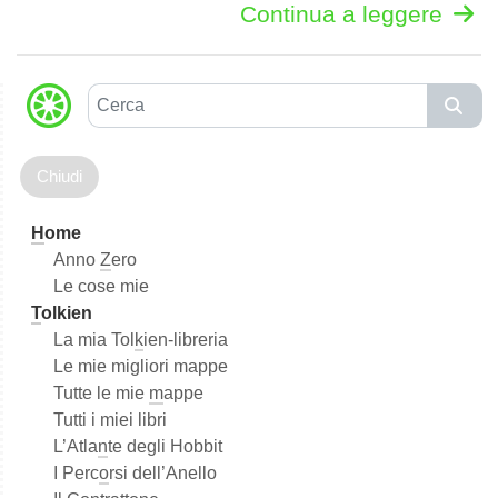
Continua a leggere
C
e
r
c
a
H
ome
Anno
Z
ero
Le cose mie
T
olkien
La mia Tol
k
ien-libreria
Le mie migliori mappe
Tutte le mie
m
appe
Tutti i miei libri
L’Atla
n
te degli Hobbit
I Perc
o
rsi dell’Anello