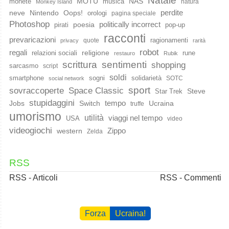
Natale
MOTU
NAS
monete
musica
natura
Monkey Island
perdite
neve
Nintendo
Oops!
orologi
pagina speciale
Photoshop
poesia
politically incorrect
pirati
pop-up
racconti
prevaricazioni
ragionamenti
quote
privacy
rarità
robot
regali
religione
relazioni sociali
rune
restauro
Rubik
scrittura
sentimenti
shopping
sarcasmo
script
soldi
smartphone
sogni
solidarietà
SOTC
social network
sport
Space Classic
sovraccoperte
Steve
Star Trek
stupidaggini
Jobs
Switch
tempo
Ucraina
truffe
umorismo
utilità
viaggi nel tempo
USA
video
videogiochi
western
Zippo
Zelda
RSS
RSS - Articoli
RSS - Commenti
Forza
Ucraina!