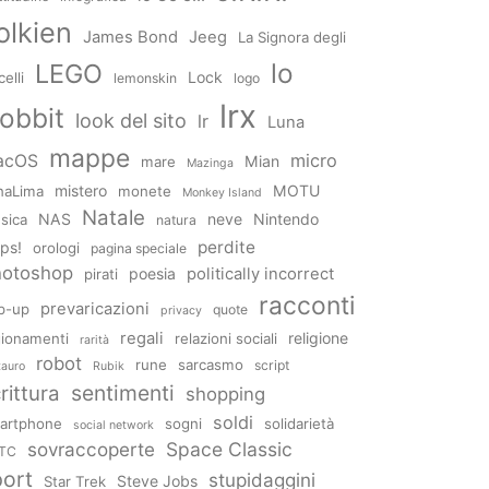
olkien
James Bond
Jeeg
La Signora degli
lo
LEGO
Lock
elli
lemonskin
logo
lrx
obbit
look del sito
lr
Luna
mappe
micro
acOS
Mian
mare
Mazinga
mistero
MOTU
naLima
monete
Monkey Island
Natale
NAS
neve
Nintendo
sica
natura
perdite
ps!
orologi
pagina speciale
hotoshop
poesia
politically incorrect
pirati
racconti
prevaricazioni
p-up
quote
privacy
regali
religione
gionamenti
relazioni sociali
rarità
robot
rune
sarcasmo
script
tauro
Rubik
sentimenti
rittura
shopping
soldi
artphone
sogni
solidarietà
social network
sovraccoperte
Space Classic
TC
port
stupidaggini
Steve Jobs
Star Trek