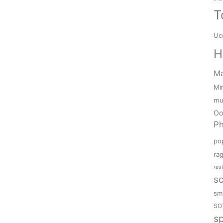
T
Ucc
H
M
Mi
mu
Oo
P
po
ra
res
sc
sm
SO
s