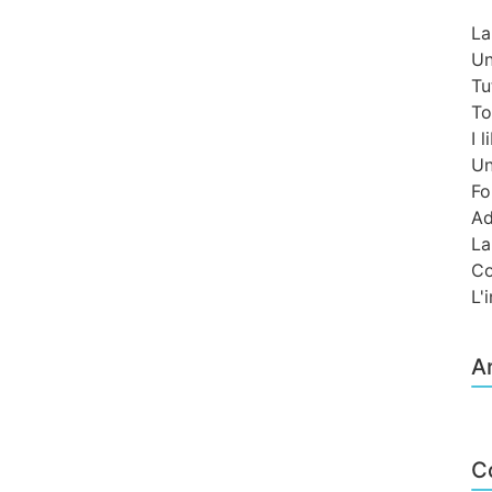
La
Un
Tu
To
I 
Un
Fo
Ad
La
Co
L'
Ar
C