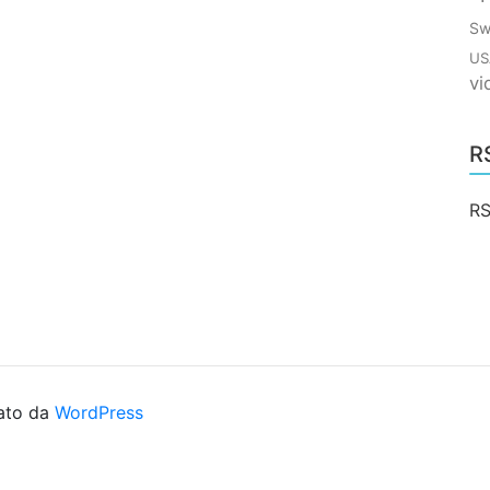
Sw
US
vi
R
RS
ato da
WordPress