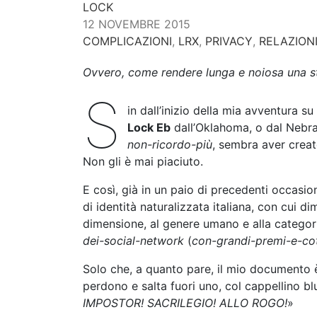
n
LOCK
t
12 NOVEMBRE 2015
COMPLICAZIONI
,
LRX
,
PRIVACY
,
RELAZIONI
Ovvero, come rendere lunga e noiosa una st
S
in dall’inizio della mia avventura s
Lock Eb
dall’Oklahoma, o dal Nebras
non-ricordo-più
, sembra aver creat
Non gli è mai piaciuto.
E così, già in un paio di precedenti occasion
di identità naturalizzata italiana, con cui 
dimensione, al genere umano e alla catego
dei-social-network
(
con-grandi-premi-e-cot
Solo che, a quanto pare, il mio documento è 
perdono e salta fuori uno, col cappellino b
IMPOSTOR! SACRILEGIO! ALLO ROGO!
»