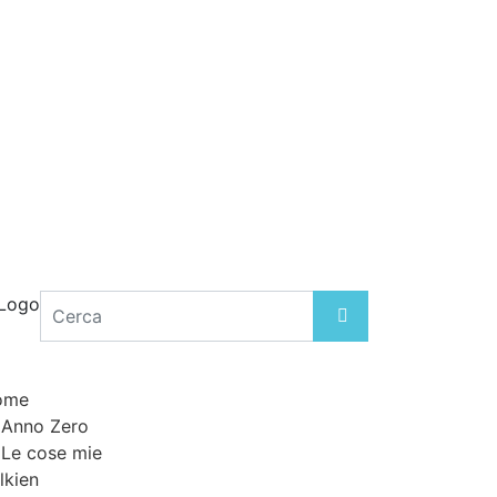
ome
Anno
Z
ero
Le cose mie
lkien