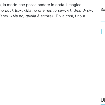
la, in modo che possa andare in onda il magico
S
ono Lock Eb
». «
Ma no che non lo sei
». «
Ti dico di sì
».
iate
». «
Ma no, quella è artrite
». E via così, fino a
U