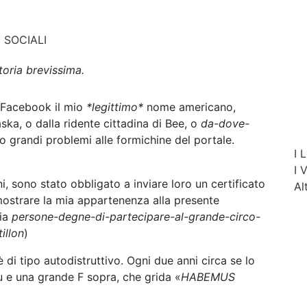
 SOCIALI
oria brevissima.
u Facebook il mio
*legittimo*
nome americano,
ka, o dalla ridente cittadina di Bee, o
da-dove-
o grandi problemi alle formichine del portale.
I
L
I
i, sono stato obbligato a inviare loro un certificato
Al
dimostrare la mia appartenenza alla presente
ria
persone-degne-di-partecipare-al-grande-circo-
illon
)
di tipo autodistruttivo. Ogni due anni circa se lo
lu e una grande F sopra, che grida «
HABEMUS