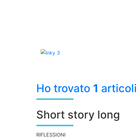
S
k
i
p
Ho trovato
1
articoli
t
o
c
Short story long
o
n
t
e
RIFLESSIONI