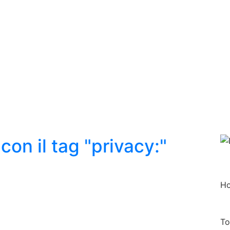
 con il tag
"privacy
:"
C
e
r
c
H
a
T
o