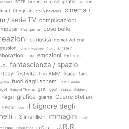
calligrafia
burocrazia
cartoni
BTTF
eficenza
cinema /
imati
Chogokin
cibi & bevande
ilm / serie TV
complicazioni
cose belle
omputer
Conqueror
reazioni
curiosità
demotivational
gressioni
Einstein
discriminazione
Drobo
emozioni
aborazioni
Ex libris
Elite
fantascienza / spazio
a.q.
ntasy
festività
film AMM
fisica
font
fuori dagli schemi
ografia
G.R.R. Martin
gatti
dget
gentil sesso
Game of Thrones
Goldrake
grafica
Guerre Stellari
guerra
 Nagai
il Signore degli
ry Potter
idee
nelli
immagini
il Silmarillion
Indy
J.R.R.
io Ce e...
ttitudine
infografica