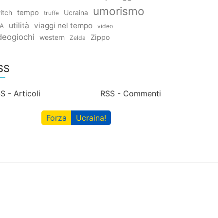
umorismo
itch
tempo
Ucraina
truffe
utilità
viaggi nel tempo
A
video
deogiochi
western
Zippo
Zelda
SS
S - Articoli
RSS - Commenti
Forza
Ucraina!