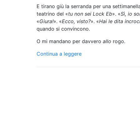
E tirano giù la serranda per una settimanel
teatrino del «
tu non sei Lock Eb
». «
Sì, io s
«
Giura!
». «
Ecco, visto?
». «
Hai le dita incroc
quando si convincono.
O mi mandano per davvero
allo
rogo.
Continua a leggere