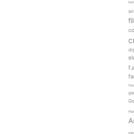
ben
an
f
c
c
di
el
f.
fa
fot
ga
Go
Har
A
ine