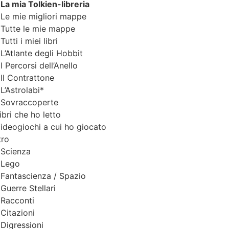
La mia Tol
k
ien-libreria
Le mie migliori mappe
Tutte le mie
m
appe
Tutti i miei libri
L’Atla
n
te degli Hobbit
I Perc
o
rsi dell’Anello
Il
C
ontrattone
L’Astrola
b
i*
Sovraccoperte
ibri che ho letto
V
ideogiochi a cui ho giocato
tro
S
cienza
L
e
go
F
antascienza / Spazio
G
u
erre Stellari
R
acconti
C
i
tazioni
D
igressioni