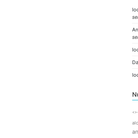
lo
se
An
se
lo
Da
lo
N
<>
al
an