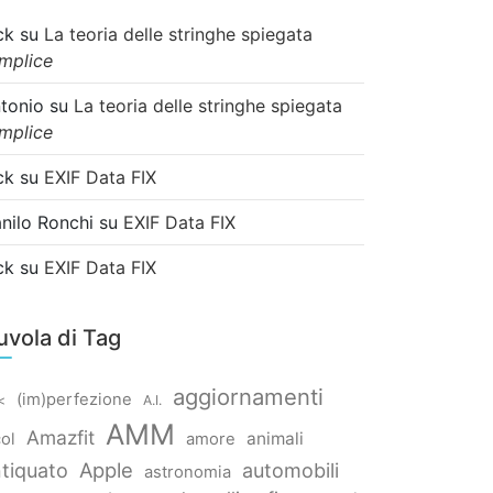
ck
su
La teoria delle stringhe spiegata
mplice
tonio
su
La teoria delle stringhe spiegata
mplice
ck
su
EXIF Data FIX
nilo Ronchi
su
EXIF Data FIX
ck
su
EXIF Data FIX
uvola di Tag
aggiornamenti
(im)perfezione
<
A.I.
AMM
Amazfit
animali
col
amore
Apple
tiquato
automobili
astronomia