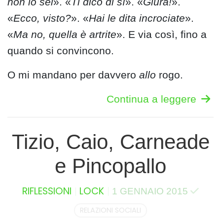
non lo sei
». «
Ti dico di sì
». «
Giura!
».
«
Ecco, visto?
». «
Hai le dita incrociate
».
«
Ma no, quella è artrite
». E via così, fino a
quando si convincono.
O mi mandano per davvero
allo
rogo.
Continua a leggere
Tizio, Caio, Carneade
e Pincopallo
RIFLESSIONI
LOCK
1 GENNAIO 2015
RELAZIONI SOCIALI