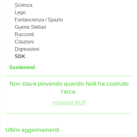
S
cienza
L
e
go
F
antascienza / Spazio
G
u
erre Stellari
R
acconti
C
i
tazioni
D
igressioni
SDK
S
o
stienimi!
Non stava piovendo quando Noè ha costruito
l'arca.
Howard Ruff
Ultimi aggiornamenti