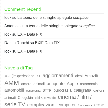
Commenti recenti
lock
su
La teoria delle stringhe spiegata
semplice
Antonio
su
La teoria delle stringhe spiegata
semplice
lock
su
EXIF Data FIX
Danilo Ronchi
su
EXIF Data FIX
lock
su
EXIF Data FIX
Nuvola di Tag
aggiornamenti
Amazfit
(im)perfezione
alcol
<><
A.I.
AMM
Apple
antiquato
animali
amore
astronomia
automobili
calligrafia
burocrazia
cartoni
BTTF
beneficenza
cinema / film /
animati
Chogokin
cibi & bevande
serie TV
complicazioni
cose
computer
Conqueror