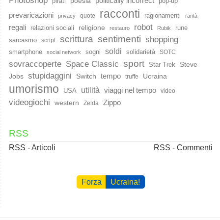
Photoshop
poesia
politically incorrect
pirati
pop-up
racconti
prevaricazioni
ragionamenti
quote
privacy
rarità
robot
regali
religione
relazioni sociali
rune
restauro
Rubik
scrittura
sentimenti
shopping
sarcasmo
script
soldi
smartphone
sogni
solidarietà
SOTC
social network
sport
Space Classic
sovraccoperte
Steve
Star Trek
stupidaggini
Jobs
Switch
tempo
Ucraina
truffe
umorismo
utilità
viaggi nel tempo
USA
video
videogiochi
western
Zippo
Zelda
RSS
RSS - Articoli
RSS - Commenti
Forza
Ucraina!