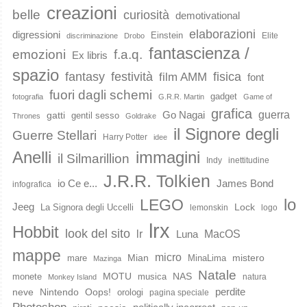
creazioni
belle
curiosità
demotivational
elaborazioni
digressioni
Einstein
Elite
discriminazione
Drobo
fantascienza /
emozioni
f.a.q.
Ex libris
spazio
fantasy
festività
fisica
film AMM
font
fuori dagli schemi
gadget
fotografia
G.R.R. Martin
Game of
grafica
guerra
Go Nagai
gatti
gentil sesso
Thrones
Goldrake
il Signore degli
Guerre Stellari
Harry Potter
idee
immagini
Anelli
il Silmarillion
Indy
inettitudine
J.R.R. Tolkien
io Ce e...
James Bond
infografica
lo
LEGO
Jeeg
Lock
La Signora degli Uccelli
lemonskin
logo
lrx
Hobbit
look del sito
lr
MacOS
Luna
mappe
micro
Mian
mistero
mare
MinaLima
Mazinga
Natale
MOTU
NAS
monete
musica
natura
Monkey Island
perdite
neve
Nintendo
Oops!
orologi
pagina speciale