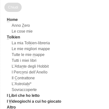
r
c
a
H
ome
Anno
Z
ero
Le cose mie
T
olkien
La mia Tol
k
ien-libreria
Le mie migliori mappe
Tutte le mie
m
appe
Tutti i miei libri
L’Atla
n
te degli Hobbit
I Perc
o
rsi dell’Anello
Il
C
ontrattone
L’Astrola
b
i*
Sovraccoperte
I
L
ibri che ho letto
I
V
ideogiochi a cui ho giocato
Altro