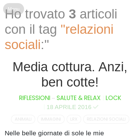
S
Ho trovato
3
articoli
k
i
con il tag
"relazioni
p
t
sociali
:"
o
c
o
Media cottura. Anzi,
n
t
ben cotte!
e
n
t
–
RIFLESSIONI
SALUTE & RELAX
LOCK
18 APRILE 2016
ANIMALI
IMMAGINI
LRX
RELAZIONI SOCIALI
Nelle belle giornate di sole le mie