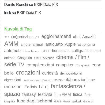
Danilo Ronchi
su
EXIF Data FIX
lock
su
EXIF Data FIX
Nuvola di Tag
aggiornamenti
Amazfit
(im)perfezione
alcol
<><
A.I.
AMM
Apple
antiquato
animali
amore
astronomia
automobili
calligrafia
burocrazia
cartoni
BTTF
beneficenza
cinema / film /
animati
Chogokin
cibi & bevande
serie TV
complicazioni
cose
computer
Conqueror
creazioni
belle
curiosità
demotivational
elaborazioni
digressioni
Einstein
Elite
discriminazione
Drobo
fantascienza /
emozioni
f.a.q.
Ex libris
spazio
fantasy
festività
fisica
film AMM
font
fuori dagli schemi
gadget
fotografia
G.R.R. Martin
Game of