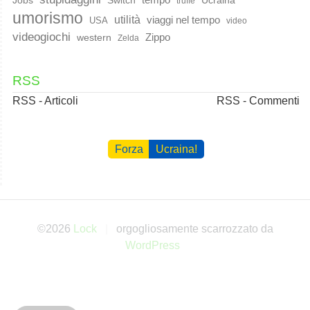
truffe
umorismo
utilità
viaggi nel tempo
USA
video
videogiochi
western
Zippo
Zelda
RSS
RSS - Articoli
RSS - Commenti
Forza
Ucraina!
©2026
Lock
orgogliosamente scarrozzato da
WordPress