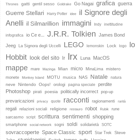
grafica
guerra
Go Nagai
gatti
gentil sesso
Thrones
Goldrake
il Signore degli
Guerre Stellari
Harry Potter
idee
immagini
Anelli
il Silmarillion
Indy
inettitudine
J.R.R. Tolkien
io Ce e...
James Bond
infografica
lo
LEGO
Jeeg
Lock
La Signora degli Uccelli
lemonskin
logo
lrx
Hobbit
look del sito
lr
MacOS
Luna
mappe
micro
Mian
mistero
mare
MinaLima
Mazinga
Natale
MOTU
NAS
monete
musica
natura
Monkey Island
perdite
neve
Nintendo
Oops!
orologi
pagina speciale
Photoshop
poesia
politically incorrect
pirati
pop-up
racconti
prevaricazioni
ragionamenti
quote
privacy
rarità
robot
regali
religione
relazioni sociali
rune
restauro
Rubik
scrittura
sentimenti
shopping
sarcasmo
script
soldi
smartphone
sogni
solidarietà
SOTC
social network
sport
Space Classic
sovraccoperte
Steve
Star Trek
stupidaggini
Jobs
Switch
tempo
Ucraina