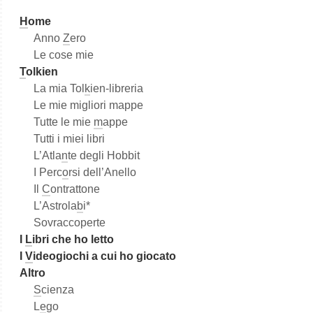
a
H
ome
Anno
Z
ero
Le cose mie
T
olkien
La mia Tol
k
ien-libreria
Le mie migliori mappe
Tutte le mie
m
appe
Tutti i miei libri
L’Atla
n
te degli Hobbit
I Perc
o
rsi dell’Anello
Il
C
ontrattone
L’Astrola
b
i*
Sovraccoperte
I
L
ibri che ho letto
I
V
ideogiochi a cui ho giocato
Altro
S
cienza
L
e
go