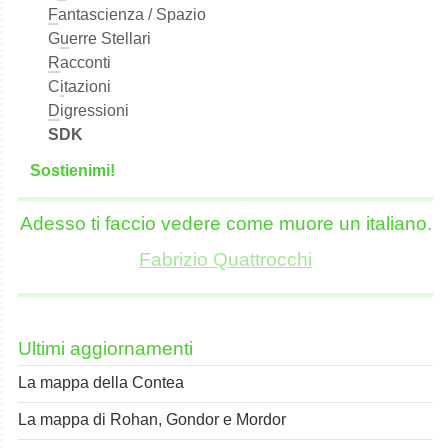
F
antascienza / Spazio
G
u
erre Stellari
R
acconti
C
i
tazioni
D
igressioni
SDK
S
o
stienimi!
Adesso ti faccio vedere come muore un italiano.
Fabrizio Quattrocchi
Ultimi aggiornamenti
La mappa della Contea
La mappa di Rohan, Gondor e Mordor