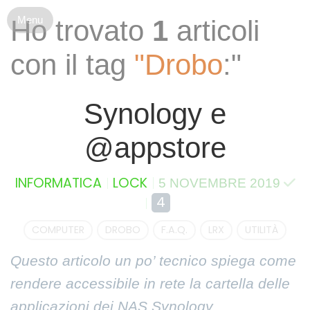
S
Ho trovato
1
articoli
k
i
con il tag
"Drobo
:"
p
t
o
Synology e
c
o
@appstore
n
t
e
INFORMATICA
LOCK
5 NOVEMBRE 2019
n
4
t
COMPUTER
DROBO
F.A.Q.
LRX
UTILITÀ
Questo articolo un po’ tecnico spiega come
rendere accessibile in rete la cartella delle
applicazioni dei NAS Synology.