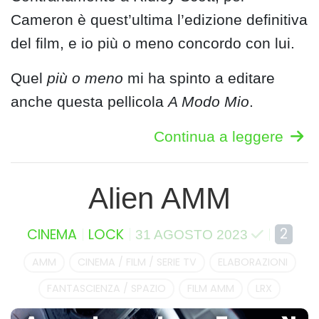
Cameron è quest’ultima l’edizione definitiva
del film, e io più o meno concordo con lui.
Quel
più o meno
mi ha spinto a editare
anche questa pellicola
A Modo Mio
.
Continua a leggere
Alien AMM
2
CINEMA
LOCK
31 AGOSTO 2023
AMM
CINEMA / FILM / SERIE TV
ELABORAZIONI
FANTASCIENZA / SPAZIO
FILM AMM
LRX