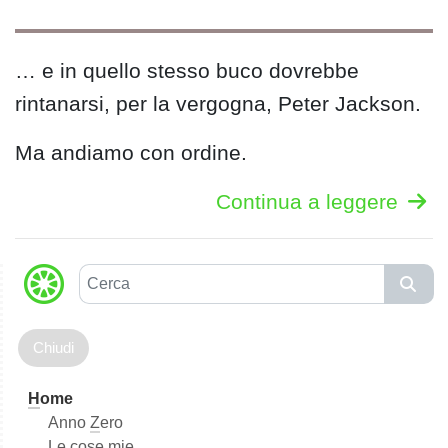
… e in quello stesso buco dovrebbe
rintanarsi, per la vergogna, Peter Jackson.
Ma andiamo con ordine.
Continua a leggere
C
e
r
c
a
H
ome
Anno
Z
ero
Le cose mie