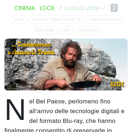
2
CINEMA
LOCK
7 LUGLIO 2024
AMM
CINEMA / FILM / SERIE TV
ELABORAZIONI
FILM AMM
LRX
WESTERN
N
el Bel Paese, perlomeno fino
all’arrivo delle tecnologie digitali e
del formato Blu-ray, che hanno
finalmente consentito di preservarle in