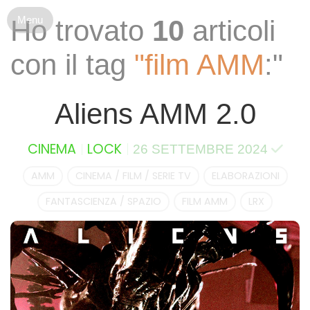
S
Ho trovato
10
articoli
k
i
con il tag
"film AMM
:"
p
t
o
Aliens AMM 2.0
c
o
n
CINEMA
LOCK
26 SETTEMBRE 2024
t
e
AMM
CINEMA / FILM / SERIE TV
ELABORAZIONI
n
FANTASCIENZA / SPAZIO
FILM AMM
LRX
t