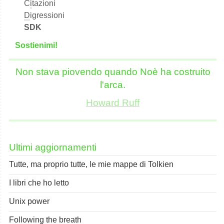
C
i
tazioni
D
igressioni
SDK
S
o
stienimi!
Non stava piovendo quando Noè ha costruito
l'arca.
Howard Ruff
Ultimi aggiornamenti
Tutte, ma proprio tutte, le mie mappe di Tolkien
I libri che ho letto
Unix power
Following the breath