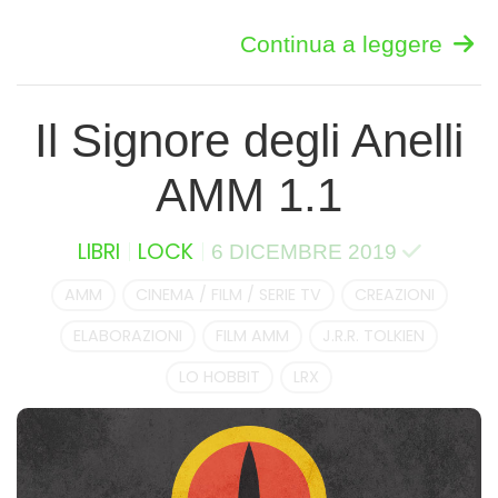
Continua a leggere
Il Signore degli Anelli
AMM 1.1
LIBRI
LOCK
6 DICEMBRE 2019
AMM
CINEMA / FILM / SERIE TV
CREAZIONI
ELABORAZIONI
FILM AMM
J.R.R. TOLKIEN
LO HOBBIT
LRX