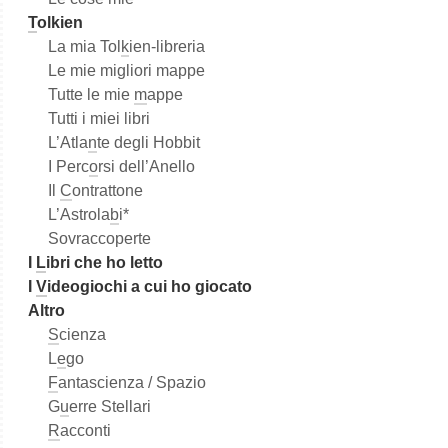
T
olkien
La mia Tol
k
ien-libreria
Le mie migliori mappe
Tutte le mie
m
appe
Tutti i miei libri
L’Atla
n
te degli Hobbit
I Perc
o
rsi dell’Anello
Il
C
ontrattone
L’Astrola
b
i*
Sovraccoperte
I
L
ibri che ho letto
I
V
ideogiochi a cui ho giocato
Altro
S
cienza
L
e
go
F
antascienza / Spazio
G
u
erre Stellari
R
acconti