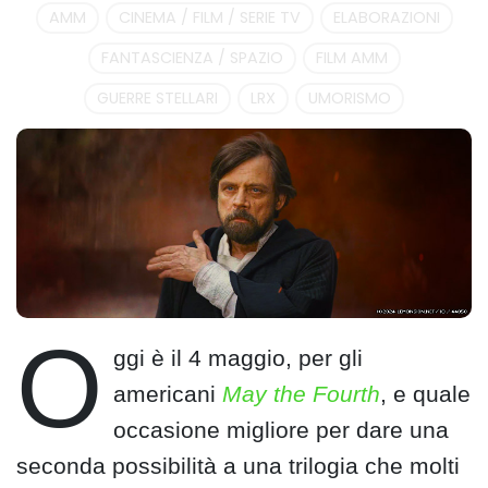
AMM
CINEMA / FILM / SERIE TV
ELABORAZIONI
FANTASCIENZA / SPAZIO
FILM AMM
GUERRE STELLARI
LRX
UMORISMO
O
ggi è il 4 maggio, per gli
americani
May the Fourth
, e quale
occasione migliore per dare una
seconda possibilità a una trilogia che molti