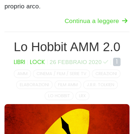
proprio arco.
Continua a leggere
Lo Hobbit AMM 2.0
1
LIBRI
LOCK
26 FEBBRAIO 2020
AMM
CINEMA / FILM / SERIE TV
CREAZIONI
ELABORAZIONI
FILM AMM
J.R.R. TOLKIEN
LO HOBBIT
LRX