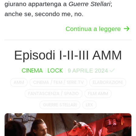
giurano appartenga a
Guerre Stellari
;
anche se, secondo me, no.
Continua a leggere
Episodi I-II-III AMM
CINEMA
LOCK
9 APRILE 2024
AMM
CINEMA / FILM / SERIE TV
ELABORAZIONI
FANTASCIENZA / SPAZIO
FILM AMM
GUERRE STELLARI
LRX