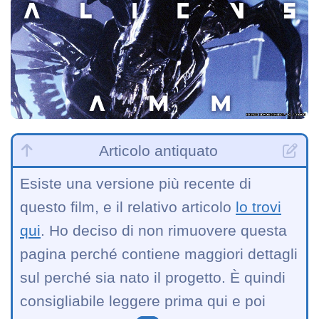
Articolo antiquato
Esiste una versione più recente di
questo film, e il relativo articolo
lo trovi
qui
. Ho deciso di non rimuovere questa
pagina perché contiene maggiori dettagli
sul perché sia nato il progetto. È quindi
consigliabile leggere prima qui e poi