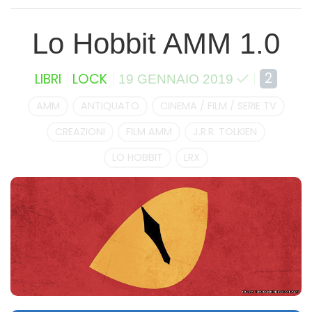
Lo Hobbit AMM 1.0
2
LIBRI
LOCK
19 GENNAIO 2019
AMM
ANTIQUATO
CINEMA / FILM / SERIE TV
CREAZIONI
FILM AMM
J.R.R. TOLKIEN
LO HOBBIT
LRX