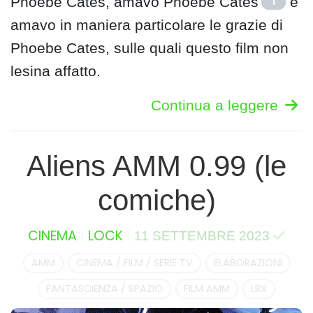
Phoebe Cates, amavo Phoebe Cates
e
1
amavo in maniera particolare le grazie di
Phoebe Cates, sulle quali questo film non
lesina affatto.
Continua a leggere
Aliens AMM 0.99 (le
comiche)
CINEMA
LOCK
11 SETTEMBRE 2023
AMM
CINEMA / FILM / SERIE TV
ELABORAZIONI
FANTASCIENZA / SPAZIO
FILM AMM
LRX