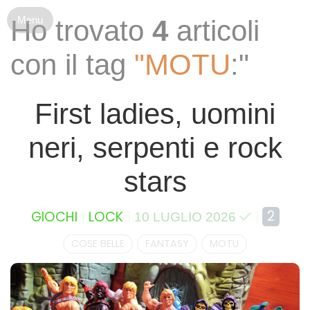
S
Ho trovato
4
articoli
k
i
con il tag
"MOTU
:"
p
t
o
First ladies, uomini
c
o
neri, serpenti e rock
n
t
stars
e
n
t
2
GIOCHI
LOCK
10 LUGLIO 2026
COSE BELLE
FANTASY
MOTU