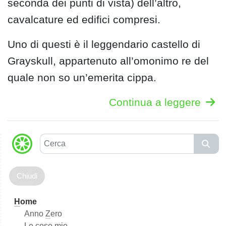
seconda dei punti di vista) dell’altro,
cavalcature ed edifici compresi.
Uno di questi è il leggendario castello di
Grayskull, appartenuto all’omonimo re del
quale non so un’emerita cippa.
Continua a leggere
C
e
r
c
a
H
ome
Anno
Z
ero
Le cose mie