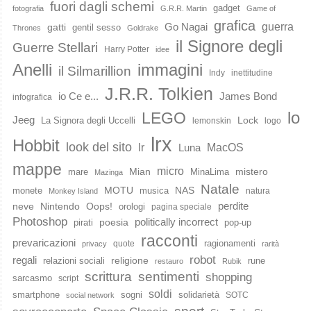
fuori dagli schemi
gadget
fotografia
G.R.R. Martin
Game of
grafica
guerra
Go Nagai
gatti
gentil sesso
Thrones
Goldrake
il Signore degli
Guerre Stellari
Harry Potter
idee
immagini
Anelli
il Silmarillion
Indy
inettitudine
J.R.R. Tolkien
io Ce e...
James Bond
infografica
lo
LEGO
Jeeg
Lock
La Signora degli Uccelli
lemonskin
logo
lrx
Hobbit
look del sito
lr
MacOS
Luna
mappe
micro
Mian
mistero
mare
MinaLima
Mazinga
Natale
MOTU
NAS
monete
musica
natura
Monkey Island
perdite
neve
Nintendo
Oops!
orologi
pagina speciale
Photoshop
poesia
politically incorrect
pirati
pop-up
racconti
prevaricazioni
ragionamenti
quote
privacy
rarità
robot
regali
religione
relazioni sociali
rune
restauro
Rubik
scrittura
sentimenti
shopping
sarcasmo
script
soldi
smartphone
sogni
solidarietà
SOTC
social network