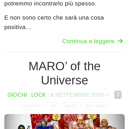
potremmo incontrarlo più spesso.
E non sono certo che sarà una cosa
positiva…
Continua a leggere
MARO’ of the
Universe
3
GIOCHI
LOCK
8 SETTEMBRE 2020
FANTASY
LRX
MOTU
RESTAURO