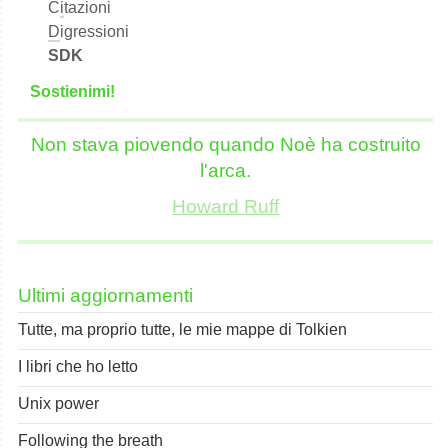
C
i
tazioni
D
igressioni
SDK
S
o
stienimi!
Non stava piovendo quando Noè ha costruito
l'arca.
Howard Ruff
Ultimi aggiornamenti
Tutte, ma proprio tutte, le mie mappe di Tolkien
I libri che ho letto
Unix power
Following the breath