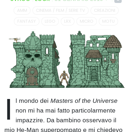
AMM
CINEMA / FILM / SERIE TV
CREAZIONI
FANTASY
LEGO
LRX
MICRO
MOTU
I
l mondo dei
Masters of the Universe
non mi ha mai fatto particolarmente
impazzire. Da bambino osservavo il
mio He-Man superpompato e mi chiedevo