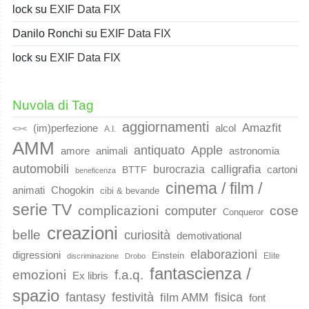
lock
su
EXIF Data FIX
Danilo Ronchi
su
EXIF Data FIX
lock
su
EXIF Data FIX
Nuvola di Tag
aggiornamenti
Amazfit
(im)perfezione
alcol
<><
A.I.
AMM
Apple
antiquato
animali
amore
astronomia
automobili
calligrafia
burocrazia
cartoni
BTTF
beneficenza
cinema / film /
animati
Chogokin
cibi & bevande
serie TV
complicazioni
cose
computer
Conqueror
creazioni
belle
curiosità
demotivational
elaborazioni
digressioni
Einstein
Elite
discriminazione
Drobo
fantascienza /
emozioni
f.a.q.
Ex libris
spazio
fantasy
festività
fisica
film AMM
font