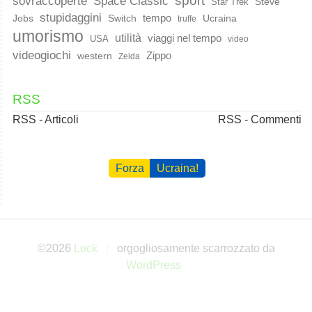
sport
Space Classic
sovraccoperte
Steve
Star Trek
stupidaggini
Jobs
Switch
tempo
Ucraina
truffe
umorismo
utilità
viaggi nel tempo
USA
video
videogiochi
western
Zippo
Zelda
RSS
RSS - Articoli
RSS - Commenti
Forza
Ucraina!
©2026
Lock
orgogliosamente scarrozzato da
WordPress