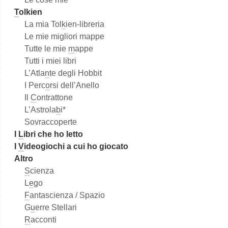
T
olkien
La mia Tol
k
ien-libreria
Le mie migliori mappe
Tutte le mie
m
appe
Tutti i miei libri
L’Atla
n
te degli Hobbit
I Perc
o
rsi dell’Anello
Il
C
ontrattone
L’Astrola
b
i*
Sovraccoperte
I
L
ibri che ho letto
I
V
ideogiochi a cui ho giocato
Altro
S
cienza
L
e
go
F
antascienza / Spazio
G
u
erre Stellari
R
acconti