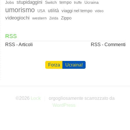
stupidaggini
Jobs
Switch
tempo
Ucraina
truffe
umorismo
utilità
viaggi nel tempo
USA
video
videogiochi
western
Zippo
Zelda
RSS
RSS - Articoli
RSS - Commenti
Forza
Ucraina!
©2026
Lock
orgogliosamente scarrozzato da
WordPress