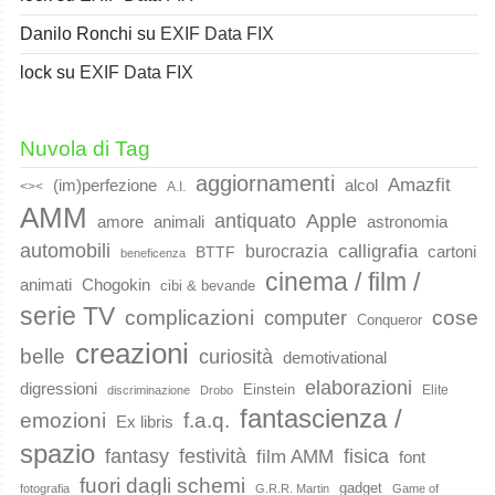
Danilo Ronchi
su
EXIF Data FIX
lock
su
EXIF Data FIX
Nuvola di Tag
aggiornamenti
Amazfit
(im)perfezione
alcol
<><
A.I.
AMM
Apple
antiquato
animali
amore
astronomia
automobili
calligrafia
burocrazia
cartoni
BTTF
beneficenza
cinema / film /
animati
Chogokin
cibi & bevande
serie TV
complicazioni
cose
computer
Conqueror
creazioni
belle
curiosità
demotivational
elaborazioni
digressioni
Einstein
Elite
discriminazione
Drobo
fantascienza /
emozioni
f.a.q.
Ex libris
spazio
fantasy
festività
fisica
film AMM
font
fuori dagli schemi
gadget
fotografia
G.R.R. Martin
Game of