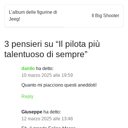
N
L’album delle figurine di
Il Big Shooter
a
Jeeg!
v
i
3 pensieri su “
Il pilota più
g
talentuoso di sempre
”
a
danilo
ha detto:
z
10 marzo 2025 alle 19:59
i
Quanto mi piacciono questi aneddoti!
o
Reply
n
Giuseppe
ha detto:
e
12 marzo 2025 alle 13:48