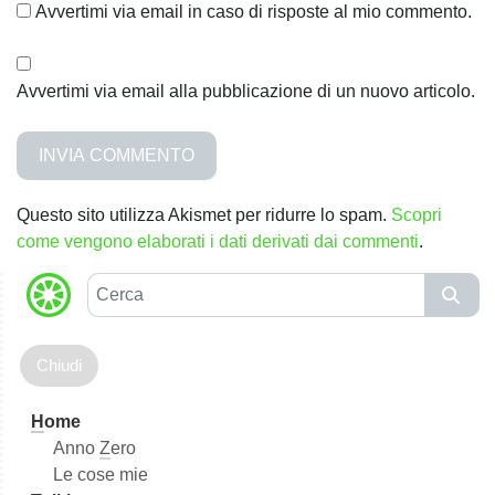
Avvertimi via email in caso di risposte al mio commento.
Avvertimi via email alla pubblicazione di un nuovo articolo.
Questo sito utilizza Akismet per ridurre lo spam.
Scopri
come vengono elaborati i dati derivati dai commenti
.
C
e
r
c
a
H
ome
Anno
Z
ero
Le cose mie