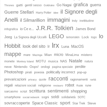
grafica
guerra
Go Nagai
gatti
gentil sesso
Thrones
Goldrake
il Signore degli
Guerre Stellari
Harry Potter
idee
immagini
Anelli
il Silmarillion
Indy
inettitudine
J.R.R. Tolkien
io Ce e...
James Bond
infografica
lo
LEGO
Jeeg
Lock
La Signora degli Uccelli
lemonskin
logo
lrx
Hobbit
look del sito
lr
MacOS
Luna
mappe
micro
Mian
mistero
mare
MinaLima
Mazinga
Natale
MOTU
NAS
monete
musica
natura
Monkey Island
perdite
neve
Nintendo
Oops!
orologi
pagina speciale
Photoshop
poesia
politically incorrect
pirati
pop-up
racconti
prevaricazioni
ragionamenti
quote
privacy
rarità
robot
regali
religione
relazioni sociali
rune
restauro
Rubik
scrittura
sentimenti
shopping
sarcasmo
script
soldi
smartphone
sogni
solidarietà
SOTC
social network
sport
Space Classic
sovraccoperte
Steve
Star Trek