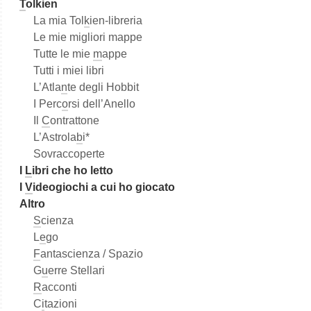
T
olkien
La mia Tol
k
ien-libreria
Le mie migliori mappe
Tutte le mie
m
appe
Tutti i miei libri
L’Atla
n
te degli Hobbit
I Perc
o
rsi dell’Anello
Il
C
ontrattone
L’Astrola
b
i*
Sovraccoperte
I
L
ibri che ho letto
I
V
ideogiochi a cui ho giocato
Altro
S
cienza
L
e
go
F
antascienza / Spazio
G
u
erre Stellari
R
acconti
C
i
tazioni