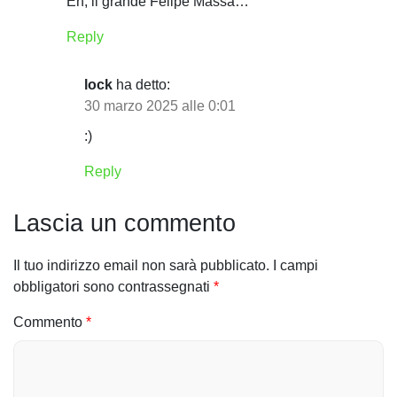
a
Eh, il grande Felipe Massa…
r
Reply
t
lock
ha detto:
i
30 marzo 2025 alle 0:01
c
:)
o
Reply
l
Lascia un commento
i
Il tuo indirizzo email non sarà pubblicato.
I campi
obbligatori sono contrassegnati
*
Commento
*