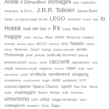
immagini
Anelli
il Silmarillion
Indy
inettitudine
J.R.R. Tolkien
io Ce e...
James Bond
infografica
lo
LEGO
Jeeg
Lock
La Signora degli Uccelli
lemonskin
logo
lrx
Hobbit
look del sito
lr
MacOS
Luna
mappe
micro
Mian
mistero
mare
MinaLima
Mazinga
Natale
MOTU
NAS
monete
musica
natura
Monkey Island
perdite
neve
Nintendo
Oops!
orologi
pagina speciale
Photoshop
poesia
politically incorrect
pirati
pop-up
racconti
prevaricazioni
ragionamenti
quote
privacy
rarità
robot
regali
religione
relazioni sociali
rune
restauro
Rubik
scrittura
sentimenti
shopping
sarcasmo
script
soldi
smartphone
sogni
solidarietà
SOTC
social network
sport
Space Classic
sovraccoperte
Steve
Star Trek
stupidaggini
Jobs
Switch
tempo
Ucraina
truffe
umorismo
utilità
viaggi nel tempo
USA
video
videogiochi
western
Zippo
Zelda