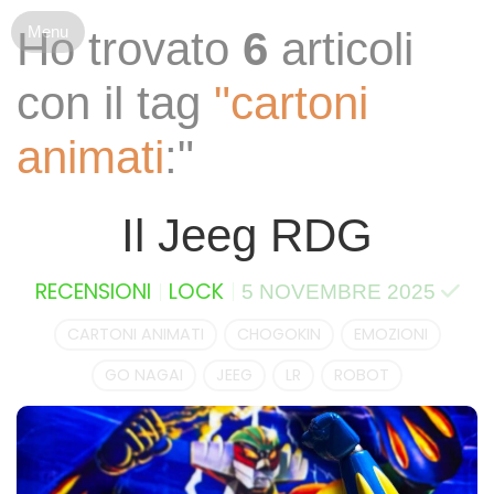
S
Ho trovato
6
articoli
k
i
con il tag
"cartoni
p
t
animati
:"
o
c
o
Il Jeeg RDG
n
t
e
RECENSIONI
LOCK
5 NOVEMBRE 2025
n
t
CARTONI ANIMATI
CHOGOKIN
EMOZIONI
GO NAGAI
JEEG
LR
ROBOT