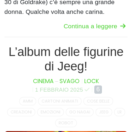
30 di Goldrake) c’è sempre una grande
donna. Qualche volta anche carina.
Continua a leggere
L’album delle figurine
di Jeeg!
–
CINEMA
SVAGO
LOCK
6
1 FEBBRAIO 2025
AMM
CARTONI ANIMATI
COSE BELLE
CREAZIONI
EMOZIONI
GO NAGAI
JEEG
LR
ROBOT