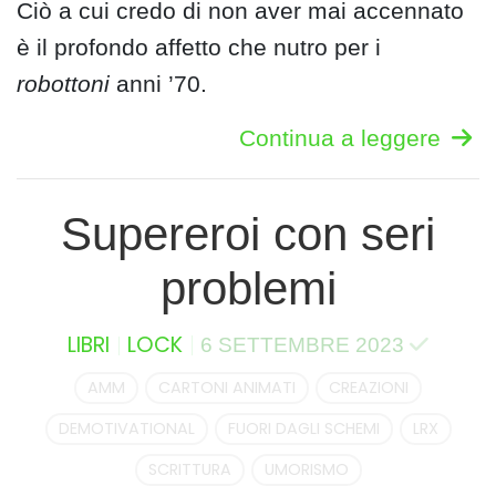
Ciò a cui credo di non aver mai accennato
è il profondo affetto che nutro per i
robottoni
anni ’70.
Continua a leggere
Supereroi con seri
problemi
LIBRI
LOCK
6 SETTEMBRE 2023
AMM
CARTONI ANIMATI
CREAZIONI
DEMOTIVATIONAL
FUORI DAGLI SCHEMI
LRX
SCRITTURA
UMORISMO