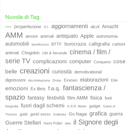
Nuvola di Tag
aggiornamenti
Amazfit
(im)perfezione
alcol
<><
A.I.
AMM
Apple
antiquato
animali
amore
astronomia
automobili
calligrafia
burocrazia
cartoni
BTTF
beneficenza
cinema / film /
animati
Chogokin
cibi & bevande
serie TV
complicazioni
cose
computer
Conqueror
creazioni
belle
curiosità
demotivational
elaborazioni
digressioni
Einstein
Elite
discriminazione
Drobo
fantascienza /
emozioni
f.a.q.
Ex libris
spazio
fantasy
festività
fisica
film AMM
font
fuori dagli schemi
gadget
fotografia
G.R.R. Martin
Game of
grafica
guerra
Go Nagai
gatti
gentil sesso
Thrones
Goldrake
il Signore degli
Guerre Stellari
Harry Potter
idee