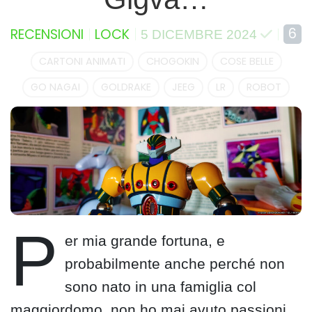
6
RECENSIONI
LOCK
5 DICEMBRE 2024
CARTONI ANIMATI
CHOGOKIN
COSE BELLE
GO NAGAI
GOLDRAKE
JEEG
LR
ROBOT
P
er mia grande fortuna, e
probabilmente anche perché non
sono nato in una famiglia col
maggiordomo, non ho mai avuto passioni