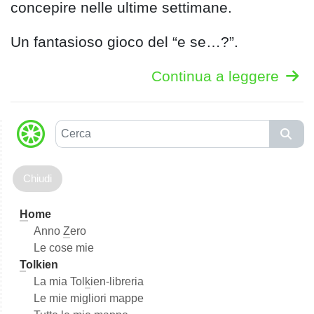
concepire nelle ultime settimane.
Un fantasioso gioco del “e se…?”.
Continua a leggere
C
e
r
c
a
H
ome
Anno
Z
ero
Le cose mie
T
olkien
La mia Tol
k
ien-libreria
Le mie migliori mappe