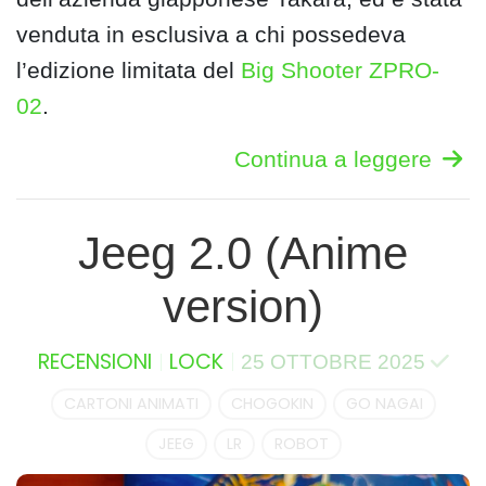
venduta in esclusiva a chi possedeva
l’edizione limitata del
Big Shooter ZPRO-
02
.
Continua a leggere
Jeeg 2.0 (Anime
version)
RECENSIONI
LOCK
25 OTTOBRE 2025
CARTONI ANIMATI
CHOGOKIN
GO NAGAI
JEEG
LR
ROBOT