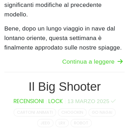
significanti modifiche al precedente
modello.
Bene, dopo un lungo viaggio in nave dal
lontano oriente, questa settimana è
finalmente approdato sulle nostre spiagge.
Continua a leggere
Il Big Shooter
RECENSIONI
LOCK
13 MARZO 2025
CARTONI ANIMATI
CHOGOKIN
GO NAGAI
JEEG
LRX
ROBOT