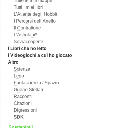
Tutte le mie
m
appe
Tutti i miei libri
L’Atla
n
te degli Hobbit
I Perc
o
rsi dell’Anello
Il
C
ontrattone
L’Astrola
b
i*
Sovraccoperte
I
L
ibri che ho letto
I
V
ideogiochi a cui ho giocato
Altro
S
cienza
L
e
go
F
antascienza / Spazio
G
u
erre Stellari
R
acconti
C
i
tazioni
D
igressioni
SDK
S
o
stienimi!