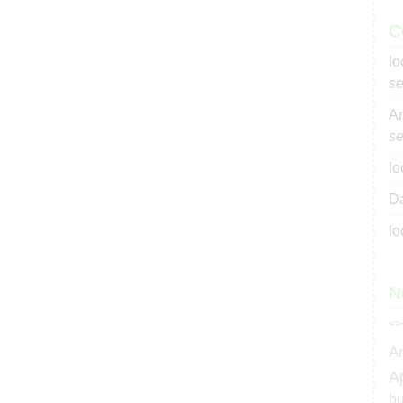
C
lo
se
An
se
lo
Da
lo
N
<>
A
A
bu