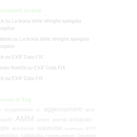
ommenti recenti
ck
su
La teoria delle stringhe spiegata
mplice
tonio
su
La teoria delle stringhe spiegata
mplice
ck
su
EXIF Data FIX
nilo Ronchi
su
EXIF Data FIX
ck
su
EXIF Data FIX
uvola di Tag
aggiornamenti
(im)perfezione
alcol
<
A.I.
AMM
mazfit
antiquato
animali
amore
pple
automobili
astronomia
BTTF
beneficenza
calligrafia
rocrazia
cartoni animati
Chogokin