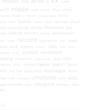
lrx
o Hobbit
look del sito
lr
Luna
mappe
micro
acOS
Mian
mare
Mazinga
mistero
MOTU
naLima
monete
Monkey Island
Natale
NAS
neve
Nintendo
Oops!
sica
natura
Photoshop
perdite
ologi
pirati
pagina speciale
esia
politically incorrect
prevaricazioni
pop-up
racconti
regali
ragionamenti
quote
vacy
rarità
robot
religione
azioni sociali
rune
restauro
Rubik
scrittura
sentimenti
rcasmo
script
hopping
soldi
smartphone
sogni
social network
Space Classic
sovraccoperte
lidarietà
SOTC
port
stupidaggini
Steve Jobs
Switch
Star Trek
umorismo
utilità
empo
Ucraina
USA
truffe
videogiochi
aggi nel tempo
western
video
Zelda
ppo
SS