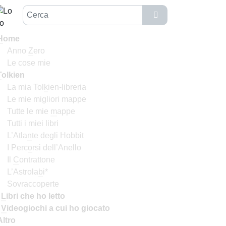
H
ome
Anno
Z
ero
Le cose mie
T
olkien
La mia Tol
k
ien-libreria
Le mie migliori mappe
Tutte le mie
m
appe
Tutti i miei libri
L’Atla
n
te degli Hobbit
I Perc
o
rsi dell’Anello
Il
C
ontrattone
L’Astrola
b
i*
Sovraccoperte
I
L
ibri che ho letto
I
V
ideogiochi a cui ho giocato
Altro