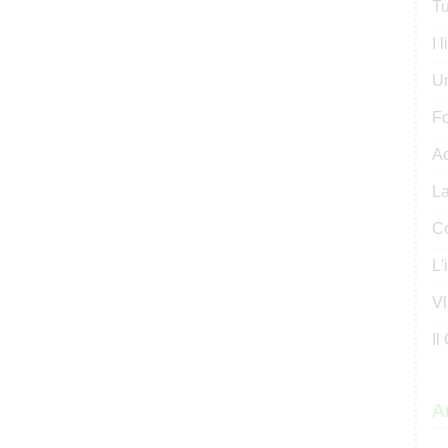
Tu
I 
U
Fo
Ad
La
Co
L'
Vl
Il
Ar