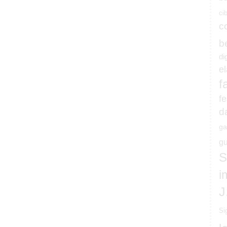
ci
c
b
di
e
f
fe
d
ga
gu
S
i
J
Si