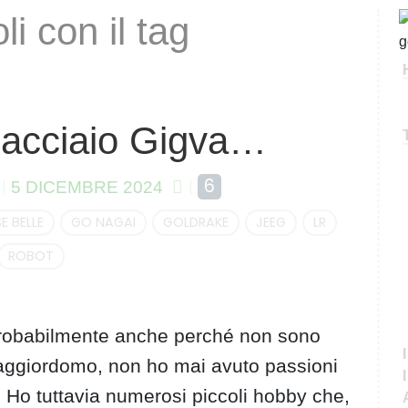
li con il tag
C
e
r
c
a
eacciaio Gigva…
6
5 DICEMBRE 2024
E BELLE
GO NAGAI
GOLDRAKE
JEEG
LR
ROBOT
probabilmente anche perché non sono
maggiordomo, non ho mai avuto passioni
o tuttavia numerosi piccoli hobby che,