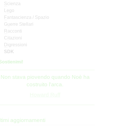
S
cienza
L
e
go
F
antascienza / Spazio
G
u
erre Stellari
R
acconti
C
i
tazioni
D
igressioni
SDK
S
o
stienimi!
Non stava piovendo quando Noè ha
costruito l'arca.
Howard Ruff
ltimi aggiornamenti