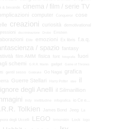
cinema / film / serie TV
bi & bevande
omplicazioni
cose
computer
Conqueror
creazioni
elle
curiosità
demotivational
gressioni
Einstein
discriminazione
Drobo
emozioni
laborazioni
f.a.q.
Ex libris
Elite
antascienza / spazio
fantasy
fuori
stività
fisica
film AMM
font
fotografia
agli schemi
gadget
G.R.R. Martin
Game of Thrones
grafica
Go Nagai
tti
gentil sesso
Goldrake
il
Guerre Stellari
erra
Harry Potter
idee
ignore degli Anelli
il Silmarillion
mmagini
io Ce e...
Indy
inettitudine
infografica
.R.R. Tolkien
James Bond
Jeeg
La
LEGO
Lock
gnora degli Uccelli
lemonskin
logo