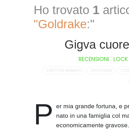
S
Ho trovato
1
artico
k
i
"Goldrake
:"
p
t
o
Gigva cuor
c
o
RECENSIONI
LOCK
n
t
CARTONI ANIMATI
CHOGOKIN
COS
e
n
t
P
er mia grande fortuna, e 
nato in una famiglia col 
economicamente gravose. H