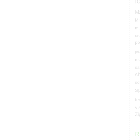
l
M
Mi
mu
or
po
pri
rel
sa
s
so
s
t
vi
Zi
R