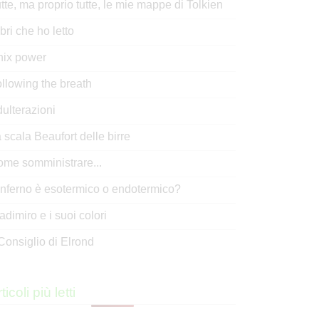
tte, ma proprio tutte, le mie mappe di Tolkien
libri che ho letto
nix power
llowing the breath
ulterazioni
 scala Beaufort delle birre
me somministrare...
inferno è esotermico o endotermico?
adimiro e i suoi colori
 Consiglio di Elrond
ticoli più letti