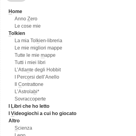
a
H
ome
Anno
Z
ero
Le cose mie
T
olkien
La mia Tol
k
ien-libreria
Le mie migliori mappe
Tutte le mie
m
appe
Tutti i miei libri
L’Atla
n
te degli Hobbit
I Perc
o
rsi dell’Anello
Il
C
ontrattone
L’Astrola
b
i*
Sovraccoperte
I
L
ibri che ho letto
I
V
ideogiochi a cui ho giocato
Altro
S
cienza
L
e
go