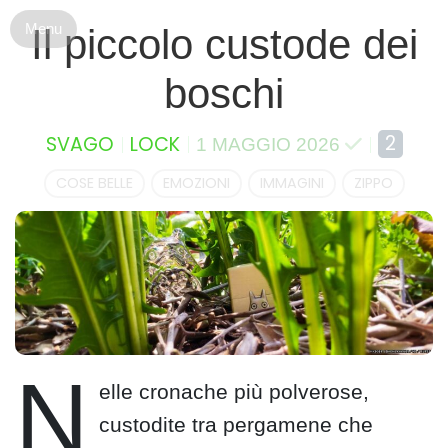
S
Il piccolo custode dei
k
i
boschi
p
t
o
2
SVAGO
LOCK
1 MAGGIO 2026
c
o
COSE BELLE
EMOZIONI
IMMAGINI
ZIPPO
n
t
e
n
t
N
elle cronache più polverose,
custodite tra pergamene che