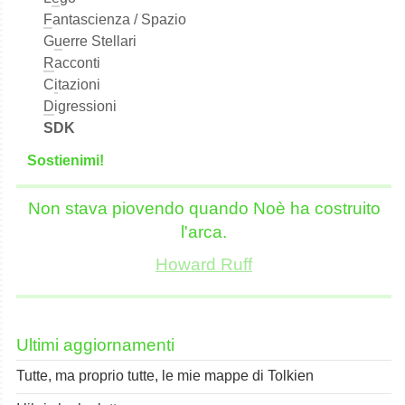
F
antascienza / Spazio
G
u
erre Stellari
R
acconti
C
i
tazioni
D
igressioni
SDK
S
o
stienimi!
Non stava piovendo quando Noè ha costruito
l'arca.
Howard Ruff
Ultimi aggiornamenti
Tutte, ma proprio tutte, le mie mappe di Tolkien