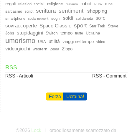
robot
regali
religione
relazioni sociali
rune
restauro
Rubik
scrittura
sentimenti
shopping
sarcasmo
script
soldi
smartphone
sogni
solidarietà
SOTC
social network
sport
Space Classic
sovraccoperte
Steve
Star Trek
stupidaggini
Jobs
Switch
tempo
Ucraina
truffe
umorismo
utilità
viaggi nel tempo
USA
video
videogiochi
western
Zippo
Zelda
RSS
RSS - Articoli
RSS - Commenti
Forza
Ucraina!
©2026
Lock
orgogliosamente scarrozzato da