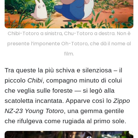
Chibi-Totoro a sinistra, Chu-Totoro a destra. Non è
presente l’imponente Oh-Totoro, che dà il nome al
film.
Tra queste la più schiva e silenziosa – il
piccolo
Chibi
, compagno minuto di colui
che veglia sulle foreste — si legò alla
scatoletta incantata. Apparve così lo
Zippo
NZ-23 Young Totoro
, una gemma gentile
che rifulgeva come rugiada al primo sole.