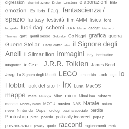
elaborazioni
digressioni
Einstein
Elite
discriminazione
Drobo
fantascienza /
emozioni
f.a.q.
Ex libris
spazio
fantasy
festività
fisica
film AMM
font
fuori dagli schemi
gadget
fotografia
G.R.R. Martin
Game of
grafica
guerra
Go Nagai
gatti
gentil sesso
Thrones
Goldrake
il Signore degli
Guerre Stellari
Harry Potter
idee
immagini
Anelli
il Silmarillion
Indy
inettitudine
J.R.R. Tolkien
io Ce e...
James Bond
infografica
lo
LEGO
Jeeg
Lock
La Signora degli Uccelli
lemonskin
logo
lrx
Hobbit
look del sito
lr
MacOS
Luna
mappe
micro
Mian
mistero
mare
MinaLima
Mazinga
Natale
MOTU
NAS
monete
musica
natura
Monkey Island
perdite
neve
Nintendo
Oops!
orologi
pagina speciale
Photoshop
poesia
politically incorrect
pirati
pop-up
racconti
prevaricazioni
ragionamenti
quote
privacy
rarità