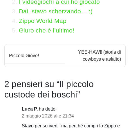
I videogiochi a cui ho giocato
Dai, stavo scherzando… :)
Zippo World Map
Giuro che è l’ultimo!
N
YEE-HAW!! (storia di
Piccolo Giove!
a
cowboys e asfalto)
v
i
2 pensieri su “
Il piccolo
g
custode dei boschi
”
a
Luca P.
ha detto:
z
2 maggio 2026 alle 21:34
i
Stavo per scriverti “ma perché compri lo Zippo e