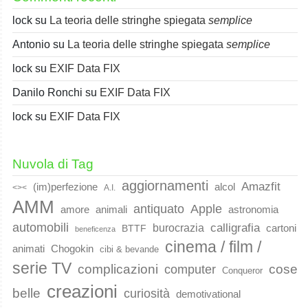
lock
su
La teoria delle stringhe spiegata
semplice
Antonio
su
La teoria delle stringhe spiegata
semplice
lock
su
EXIF Data FIX
Danilo Ronchi
su
EXIF Data FIX
lock
su
EXIF Data FIX
Nuvola di Tag
aggiornamenti
Amazfit
(im)perfezione
alcol
<><
A.I.
AMM
Apple
antiquato
animali
amore
astronomia
automobili
calligrafia
burocrazia
cartoni
BTTF
beneficenza
cinema / film /
animati
Chogokin
cibi & bevande
serie TV
complicazioni
cose
computer
Conqueror
creazioni
belle
curiosità
demotivational