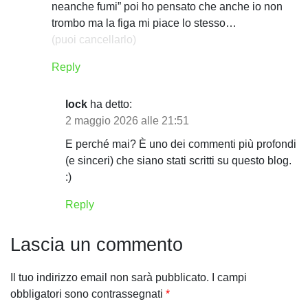
neanche fumi” poi ho pensato che anche io non
o
trombo ma la figa mi piace lo stesso…
n
(puoi cancellarlo)
e
Reply
a
lock
ha detto:
r
2 maggio 2026 alle 21:51
t
E perché mai? È uno dei commenti più profondi
(e sinceri) che siano stati scritti su questo blog.
i
:)
c
Reply
o
Lascia un commento
l
i
Il tuo indirizzo email non sarà pubblicato.
I campi
obbligatori sono contrassegnati
*