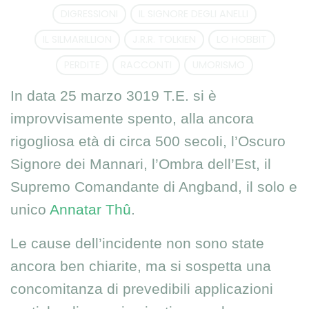
DIGRESSIONI
IL SIGNORE DEGLI ANELLI
IL SILMARILLION
J.R.R. TOLKIEN
LO HOBBIT
PERDITE
RACCONTI
UMORISMO
In data 25 marzo 3019 T.E. si è
improvvisamente spento, alla ancora
rigogliosa età di circa 500 secoli, l’Oscuro
Signore dei Mannari, l’Ombra dell’Est, il
Supremo Comandante di Angband, il solo e
unico
Annatar Thû
.
Le cause dell’incidente non sono state
ancora ben chiarite, ma si sospetta una
concomitanza di prevedibili applicazioni