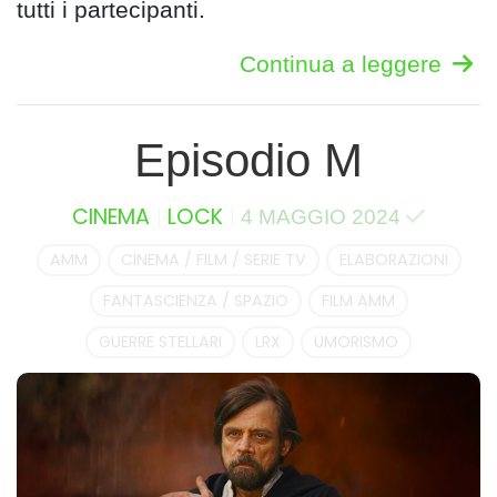
tutti i partecipanti.
Continua a leggere
Episodio M
CINEMA
LOCK
4 MAGGIO 2024
AMM
CINEMA / FILM / SERIE TV
ELABORAZIONI
FANTASCIENZA / SPAZIO
FILM AMM
GUERRE STELLARI
LRX
UMORISMO