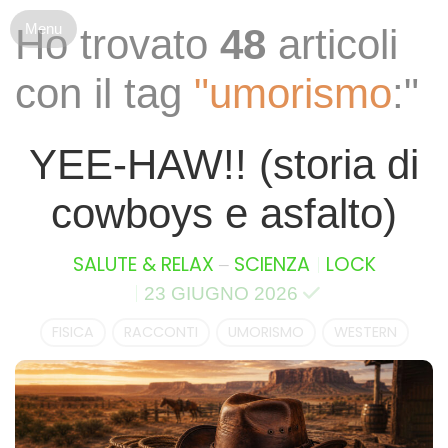
S
Ho trovato
48
articoli
k
i
con il tag
"umorismo
:"
p
t
o
YEE-HAW!! (storia di
c
o
cowboys e asfalto)
n
t
e
–
SALUTE & RELAX
SCIENZA
LOCK
n
23 GIUGNO 2026
t
FISICA
RACCONTI
UMORISMO
WESTERN