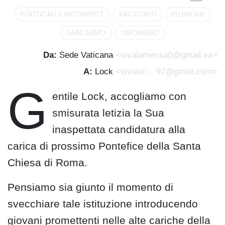
POLITICALLY INCORRECT
RACCONTI
RELIGIONE
SARCASMO
UMORISMO
Da:
Sede Vaticana
<vivalamessa0@gmail.va>
A:
Lock
<vivala
figa
97@gmail.com>
G
entile Lock, accogliamo con
smisurata letizia la Sua
inaspettata candidatura alla
carica di prossimo Pontefice della Santa
Chiesa di Roma.
Pensiamo sia giunto il momento di
svecchiare tale istituzione introducendo
giovani promettenti nelle alte cariche della