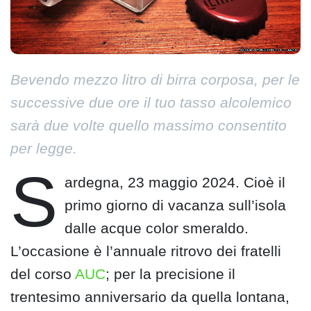
Bevendo mezzo litro di birra corposa, per le
successive due ore il tuo tasso alcolemico
sarà due volte quello massimo consentito
per legge.
S
ardegna, 23 maggio 2024. Cioè il
primo giorno di vacanza sull’isola
dalle acque color smeraldo.
L’occasione è l’annuale ritrovo dei fratelli
del corso
AUC
; per la precisione il
trentesimo anniversario da quella lontana,