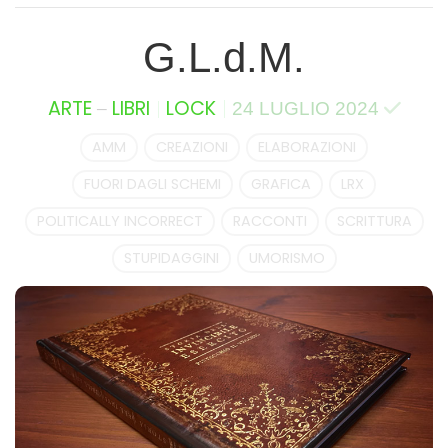
G.L.d.M.
–
ARTE
LIBRI
LOCK
24 LUGLIO 2024
AMM
CREAZIONI
ELABORAZIONI
FUORI DAGLI SCHEMI
GRAFICA
LRX
POLITICALLY INCORRECT
RACCONTI
SCRITTURA
STUPIDAGGINI
UMORISMO