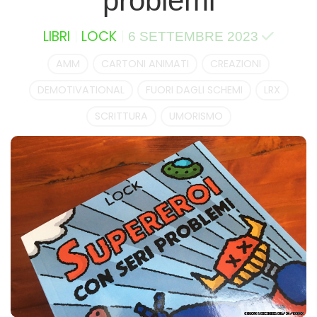
problemi
LIBRI
LOCK
6 SETTEMBRE 2023
AMM
CARTONI ANIMATI
CREAZIONI
DEMOTIVATIONAL
FUORI DAGLI SCHEMI
LRX
SCRITTURA
UMORISMO