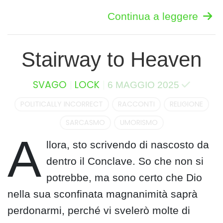
Continua a leggere
Stairway to Heaven
SVAGO
LOCK
6 MAGGIO 2025
POLITICALLY INCORRECT
RACCONTI
RELIGIONE
SARCASMO
UMORISMO
A
llora, sto scrivendo di nascosto da
dentro il Conclave. So che non si
potrebbe, ma sono certo che Dio
nella sua sconfinata magnanimità saprà
perdonarmi, perché vi svelerò molte di