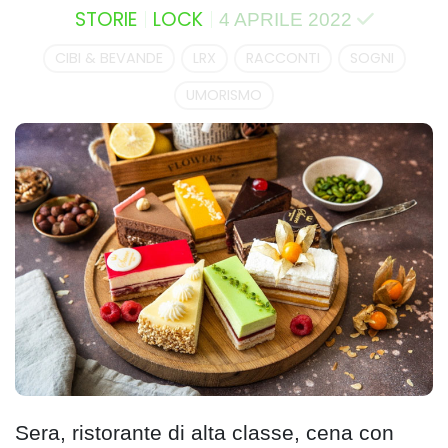
STORIE
LOCK
4 APRILE 2022
CIBI & BEVANDE
LRX
RACCONTI
SOGNI
UMORISMO
Sera, ristorante di alta classe, cena con