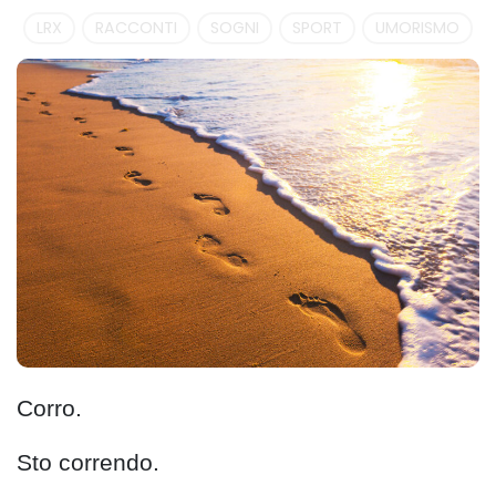
LRX
RACCONTI
SOGNI
SPORT
UMORISMO
Corro.
Sto correndo.