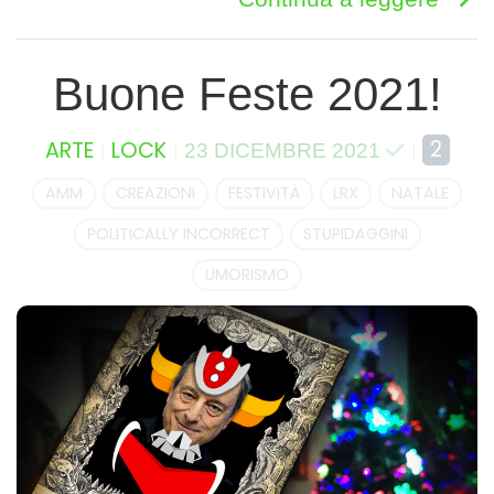
Buone Feste 2021!
2
ARTE
LOCK
23 DICEMBRE 2021
AMM
CREAZIONI
FESTIVITÀ
LRX
NATALE
POLITICALLY INCORRECT
STUPIDAGGINI
UMORISMO