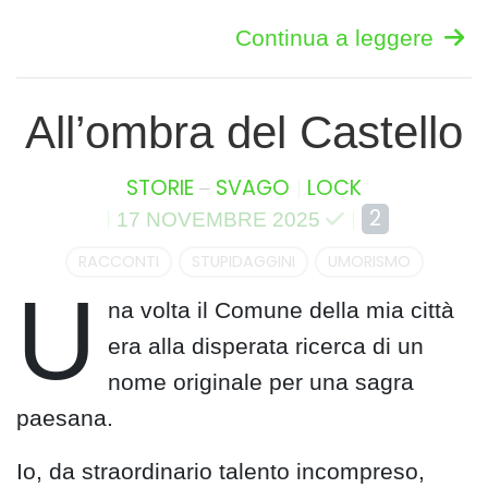
Continua a leggere
All’ombra del Castello
–
STORIE
SVAGO
LOCK
2
17 NOVEMBRE 2025
RACCONTI
STUPIDAGGINI
UMORISMO
U
na volta il Comune della mia città
era alla disperata ricerca di un
nome originale per una sagra
paesana.
Io, da straordinario talento incompreso,