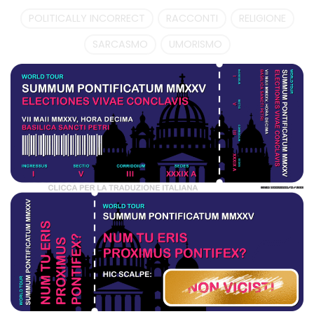
POLITICALLY INCORRECT
RACCONTI
RELIGIONE
SARCASMO
UMORISMO