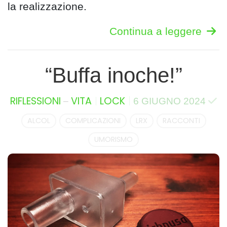
la realizzazione.
Continua a leggere
“Buffa inoche!”
–
RIFLESSIONI
VITA
LOCK
6 GIUGNO 2024
ALCOL
COMPLICAZIONI
LRX
RACCONTI
UMORISMO