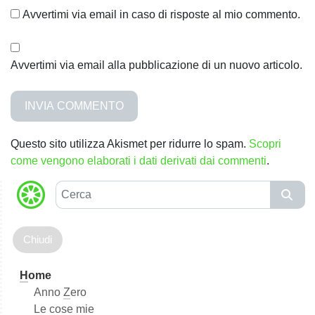
Avvertimi via email in caso di risposte al mio commento.
Avvertimi via email alla pubblicazione di un nuovo articolo.
Questo sito utilizza Akismet per ridurre lo spam.
Scopri
come vengono elaborati i dati derivati dai commenti
.
C
e
r
c
a
H
ome
Anno
Z
ero
Le cose mie