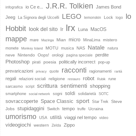
J.R.R. Tolkien
io Ce e...
James Bond
infografica
lo
LEGO
Jeeg
Lock
La Signora degli Uccelli
lemonskin
logo
lrx
Hobbit
look del sito
lr
MacOS
Luna
mappe
micro
Mian
mistero
mare
MinaLima
Mazinga
Natale
MOTU
NAS
monete
musica
natura
Monkey Island
perdite
neve
Nintendo
Oops!
orologi
pagina speciale
Photoshop
poesia
politically incorrect
pirati
pop-up
racconti
prevaricazioni
ragionamenti
quote
privacy
rarità
robot
regali
religione
relazioni sociali
rune
restauro
Rubik
scrittura
sentimenti
shopping
sarcasmo
script
soldi
smartphone
sogni
solidarietà
SOTC
social network
sport
Space Classic
sovraccoperte
Steve
Star Trek
stupidaggini
Jobs
Switch
tempo
Ucraina
truffe
umorismo
utilità
viaggi nel tempo
USA
video
videogiochi
western
Zippo
Zelda