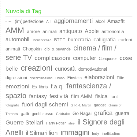
Nuvola di Tag
aggiornamenti
Amazfit
(im)perfezione
alcol
<><
A.I.
AMM
Apple
antiquato
animali
amore
astronomia
automobili
calligrafia
burocrazia
cartoni
BTTF
beneficenza
cinema / film /
animati
Chogokin
cibi & bevande
serie TV
complicazioni
cose
computer
Conqueror
creazioni
belle
curiosità
demotivational
elaborazioni
digressioni
Einstein
Elite
discriminazione
Drobo
fantascienza /
emozioni
f.a.q.
Ex libris
spazio
fantasy
festività
fisica
film AMM
font
fuori dagli schemi
gadget
fotografia
G.R.R. Martin
Game of
grafica
guerra
Go Nagai
gatti
gentil sesso
Thrones
Goldrake
il Signore degli
Guerre Stellari
Harry Potter
idee
immagini
Anelli
il Silmarillion
Indy
inettitudine