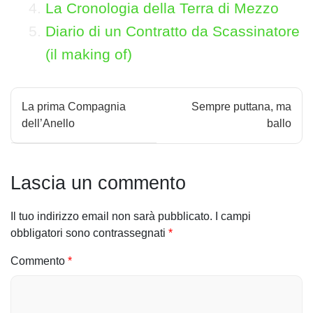
La Cronologia della Terra di Mezzo
Diario di un Contratto da Scassinatore
(il making of)
N
La prima Compagnia
Sempre puttana, ma
a
dell’Anello
ballo
v
i
Lascia un commento
g
Il tuo indirizzo email non sarà pubblicato.
I campi
a
obbligatori sono contrassegnati
*
z
Commento
*
i
o