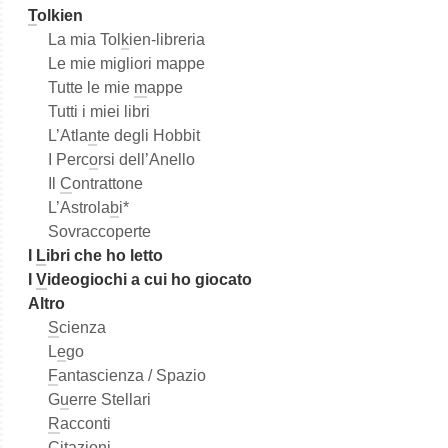
T
olkien
La mia Tol
k
ien-libreria
Le mie migliori mappe
Tutte le mie
m
appe
Tutti i miei libri
L’Atla
n
te degli Hobbit
I Perc
o
rsi dell’Anello
Il
C
ontrattone
L’Astrola
b
i*
Sovraccoperte
I
L
ibri che ho letto
I
V
ideogiochi a cui ho giocato
Altro
S
cienza
L
e
go
F
antascienza / Spazio
G
u
erre Stellari
R
acconti
C
i
tazioni