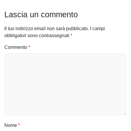
g
Lascia un commento
a
Il tuo indirizzo email non sarà pubblicato.
I campi
z
obbligatori sono contrassegnati
*
i
Commento
*
o
n
e
a
r
t
i
Nome
*