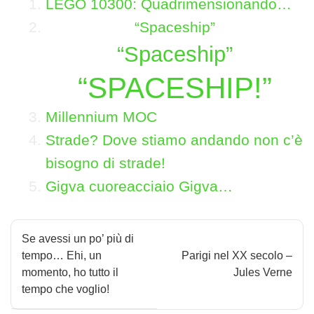
LEGO 10300: Quadrimensionando…
“Spaceship”
“Spaceship”
“SPACESHIP!”
Millennium MOC
Strade? Dove stiamo andando non c’è
bisogno di strade!
Gigva cuoreacciaio Gigva…
N
Se avessi un po’ più di
a
tempo… Ehi, un
Parigi nel XX secolo –
momento, ho tutto il
Jules Verne
v
tempo che voglio!
i