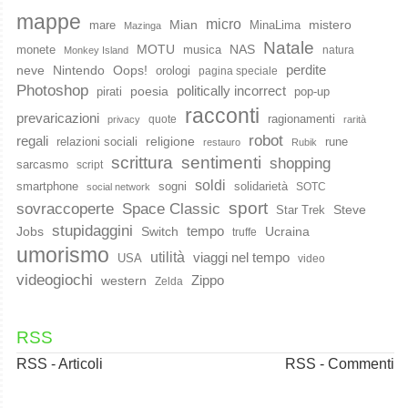
mappe
micro
Mian
mistero
mare
MinaLima
Mazinga
Natale
MOTU
NAS
monete
musica
natura
Monkey Island
perdite
neve
Nintendo
Oops!
orologi
pagina speciale
Photoshop
poesia
politically incorrect
pirati
pop-up
racconti
prevaricazioni
ragionamenti
quote
privacy
rarità
robot
regali
religione
relazioni sociali
rune
restauro
Rubik
scrittura
sentimenti
shopping
sarcasmo
script
soldi
smartphone
sogni
solidarietà
SOTC
social network
sport
Space Classic
sovraccoperte
Steve
Star Trek
stupidaggini
Jobs
Switch
tempo
Ucraina
truffe
umorismo
utilità
viaggi nel tempo
USA
video
videogiochi
western
Zippo
Zelda
RSS
RSS - Articoli
RSS - Commenti