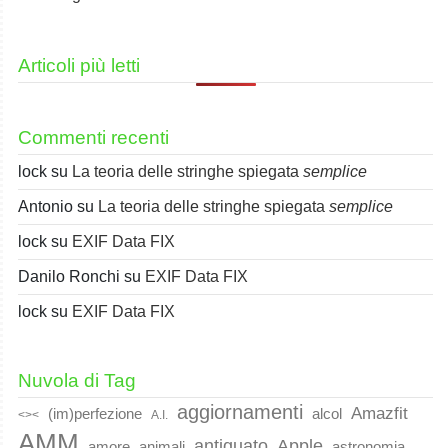
Articoli più letti
Commenti recenti
lock
su
La teoria delle stringhe spiegata
semplice
Antonio
su
La teoria delle stringhe spiegata
semplice
lock
su
EXIF Data FIX
Danilo Ronchi
su
EXIF Data FIX
lock
su
EXIF Data FIX
Nuvola di Tag
aggiornamenti
Amazfit
(im)perfezione
alcol
<><
A.I.
AMM
Apple
antiquato
animali
amore
astronomia