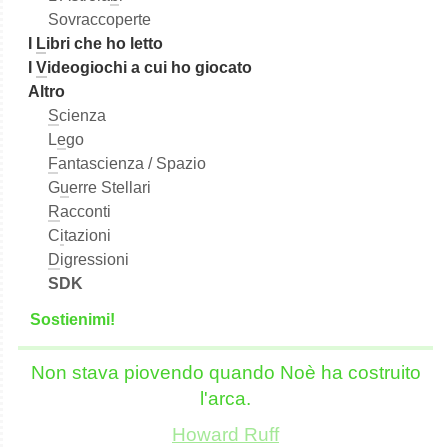
Sovraccoperte
I
L
ibri che ho letto
I
V
ideogiochi a cui ho giocato
Altro
S
cienza
L
e
go
F
antascienza / Spazio
G
u
erre Stellari
R
acconti
C
i
tazioni
D
igressioni
SDK
S
o
stienimi!
Non stava piovendo quando Noè ha costruito
l'arca.
Howard Ruff