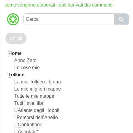
come vengono elaborati i dati derivati dai commenti
.
C
e
r
c
a
H
ome
Anno
Z
ero
Le cose mie
T
olkien
La mia Tol
k
ien-libreria
Le mie migliori mappe
Tutte le mie
m
appe
Tutti i miei libri
L’Atla
n
te degli Hobbit
I Perc
o
rsi dell’Anello
Il
C
ontrattone
L’Astrola
b
i*