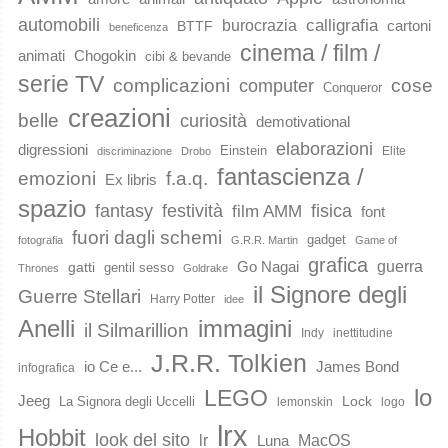
automobili
calligrafia
burocrazia
cartoni
BTTF
beneficenza
cinema / film /
animati
Chogokin
cibi & bevande
serie TV
complicazioni
cose
computer
Conqueror
creazioni
belle
curiosità
demotivational
elaborazioni
digressioni
Einstein
Elite
discriminazione
Drobo
fantascienza /
emozioni
f.a.q.
Ex libris
spazio
fantasy
festività
fisica
film AMM
font
fuori dagli schemi
gadget
fotografia
G.R.R. Martin
Game of
grafica
guerra
Go Nagai
gatti
gentil sesso
Thrones
Goldrake
il Signore degli
Guerre Stellari
Harry Potter
idee
immagini
Anelli
il Silmarillion
Indy
inettitudine
J.R.R. Tolkien
io Ce e...
James Bond
infografica
lo
LEGO
Jeeg
Lock
La Signora degli Uccelli
lemonskin
logo
lrx
Hobbit
look del sito
lr
MacOS
Luna