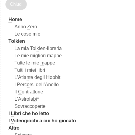
c
a
H
ome
Anno
Z
ero
Le cose mie
T
olkien
La mia Tol
k
ien-libreria
Le mie migliori mappe
Tutte le mie
m
appe
Tutti i miei libri
L’Atla
n
te degli Hobbit
I Perc
o
rsi dell’Anello
Il
C
ontrattone
L’Astrola
b
i*
Sovraccoperte
I
L
ibri che ho letto
I
V
ideogiochi a cui ho giocato
Altro