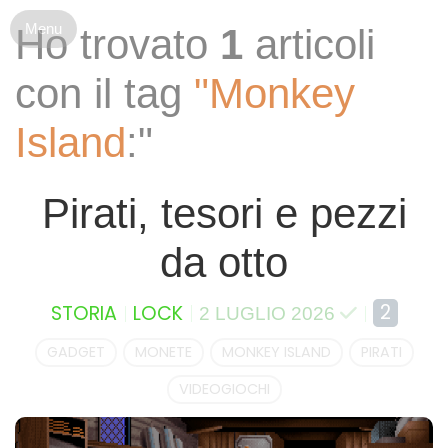
S
Ho trovato
1
articoli
k
i
con il tag
"Monkey
p
t
Island
:"
o
c
o
Pirati, tesori e pezzi
n
t
da otto
e
n
t
2
STORIA
LOCK
2 LUGLIO 2026
GADGET
MONETE
MONKEY ISLAND
PIRATI
VIDEOGIOCHI