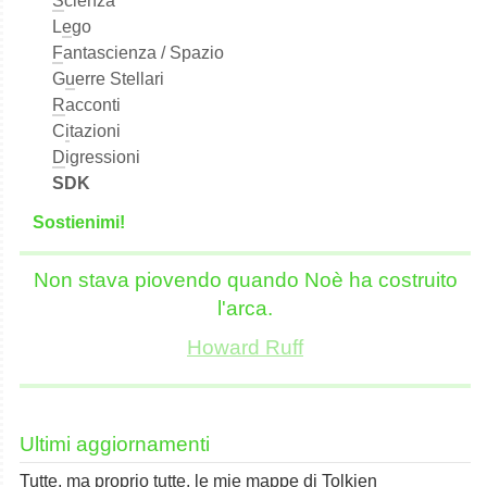
S
cienza
L
e
go
F
antascienza / Spazio
G
u
erre Stellari
R
acconti
C
i
tazioni
D
igressioni
SDK
S
o
stienimi!
Non stava piovendo quando Noè ha costruito
l'arca.
Howard Ruff
Ultimi aggiornamenti
Tutte, ma proprio tutte, le mie mappe di Tolkien