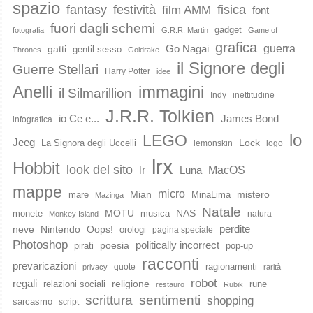
spazio
fantasy
festività
fisica
film AMM
font
fuori dagli schemi
gadget
fotografia
G.R.R. Martin
Game of
grafica
guerra
Go Nagai
gatti
gentil sesso
Thrones
Goldrake
il Signore degli
Guerre Stellari
Harry Potter
idee
immagini
Anelli
il Silmarillion
Indy
inettitudine
J.R.R. Tolkien
io Ce e...
James Bond
infografica
lo
LEGO
Jeeg
Lock
La Signora degli Uccelli
lemonskin
logo
lrx
Hobbit
look del sito
lr
MacOS
Luna
mappe
micro
Mian
mistero
mare
MinaLima
Mazinga
Natale
MOTU
NAS
monete
musica
natura
Monkey Island
perdite
neve
Nintendo
Oops!
orologi
pagina speciale
Photoshop
poesia
politically incorrect
pirati
pop-up
racconti
prevaricazioni
ragionamenti
quote
privacy
rarità
robot
regali
religione
relazioni sociali
rune
restauro
Rubik
scrittura
sentimenti
shopping
sarcasmo
script