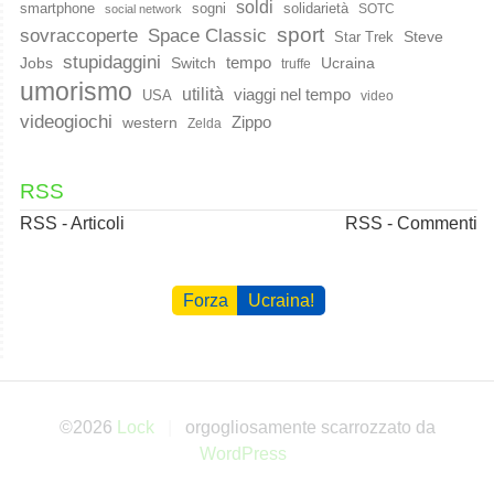
soldi
smartphone
sogni
solidarietà
SOTC
social network
sport
Space Classic
sovraccoperte
Steve
Star Trek
stupidaggini
Jobs
Switch
tempo
Ucraina
truffe
umorismo
utilità
viaggi nel tempo
USA
video
videogiochi
western
Zippo
Zelda
RSS
RSS - Articoli
RSS - Commenti
Forza
Ucraina!
©2026
Lock
orgogliosamente scarrozzato da
WordPress