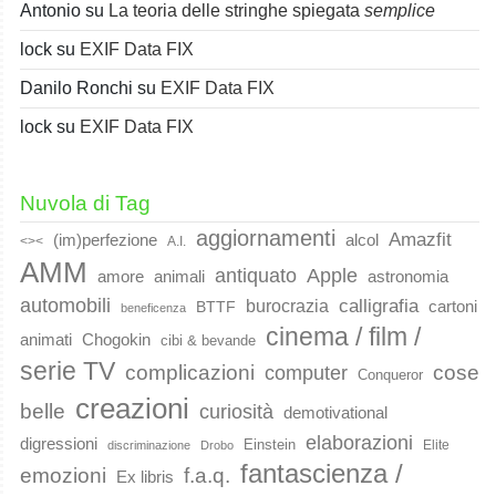
Antonio
su
La teoria delle stringhe spiegata
semplice
lock
su
EXIF Data FIX
Danilo Ronchi
su
EXIF Data FIX
lock
su
EXIF Data FIX
Nuvola di Tag
aggiornamenti
Amazfit
(im)perfezione
alcol
<><
A.I.
AMM
Apple
antiquato
animali
amore
astronomia
automobili
calligrafia
burocrazia
cartoni
BTTF
beneficenza
cinema / film /
animati
Chogokin
cibi & bevande
serie TV
complicazioni
cose
computer
Conqueror
creazioni
belle
curiosità
demotivational
elaborazioni
digressioni
Einstein
Elite
discriminazione
Drobo
fantascienza /
emozioni
f.a.q.
Ex libris