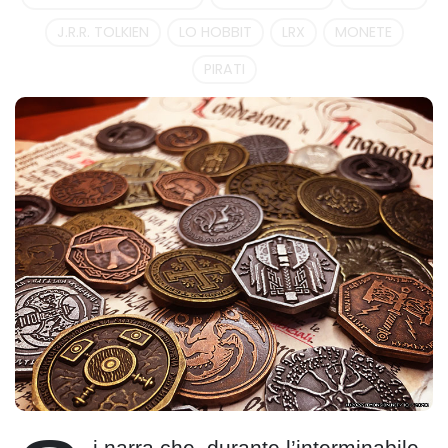
J.R.R. TOLKIEN
LO HOBBIT
LRX
MONETE
PIRATI
i narra che, durante l’interminabile