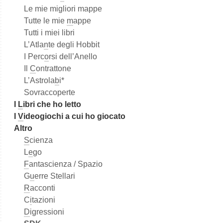
Le mie migliori mappe
Tutte le mie
m
appe
Tutti i miei libri
L’Atla
n
te degli Hobbit
I Perc
o
rsi dell’Anello
Il
C
ontrattone
L’Astrola
b
i*
Sovraccoperte
I
L
ibri che ho letto
I
V
ideogiochi a cui ho giocato
Altro
S
cienza
L
e
go
F
antascienza / Spazio
G
u
erre Stellari
R
acconti
C
i
tazioni
D
igressioni