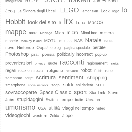
io Ce e...
James Bond
infografica
lo
LEGO
Jeeg
Lock
La Signora degli Uccelli
lemonskin
logo
lrx
Hobbit
look del sito
lr
MacOS
Luna
mappe
micro
Mian
mistero
mare
MinaLima
Mazinga
Natale
MOTU
NAS
monete
musica
natura
Monkey Island
perdite
neve
Nintendo
Oops!
orologi
pagina speciale
Photoshop
poesia
politically incorrect
pirati
pop-up
racconti
prevaricazioni
ragionamenti
quote
privacy
rarità
robot
regali
religione
relazioni sociali
rune
restauro
Rubik
scrittura
sentimenti
shopping
sarcasmo
script
soldi
smartphone
sogni
solidarietà
SOTC
social network
sport
Space Classic
sovraccoperte
Steve
Star Trek
stupidaggini
Jobs
Switch
tempo
Ucraina
truffe
umorismo
utilità
viaggi nel tempo
USA
video
videogiochi
western
Zippo
Zelda