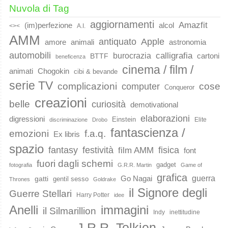
Nuvola di Tag
aggiornamenti
Amazfit
(im)perfezione
alcol
<><
A.I.
AMM
Apple
antiquato
animali
amore
astronomia
automobili
calligrafia
burocrazia
cartoni
BTTF
beneficenza
cinema / film /
animati
Chogokin
cibi & bevande
serie TV
complicazioni
cose
computer
Conqueror
creazioni
belle
curiosità
demotivational
elaborazioni
digressioni
Einstein
Elite
discriminazione
Drobo
fantascienza /
emozioni
f.a.q.
Ex libris
spazio
fantasy
festività
fisica
film AMM
font
fuori dagli schemi
gadget
fotografia
G.R.R. Martin
Game of
grafica
guerra
Go Nagai
gatti
gentil sesso
Thrones
Goldrake
il Signore degli
Guerre Stellari
Harry Potter
idee
immagini
Anelli
il Silmarillion
Indy
inettitudine
J.R.R. Tolkien