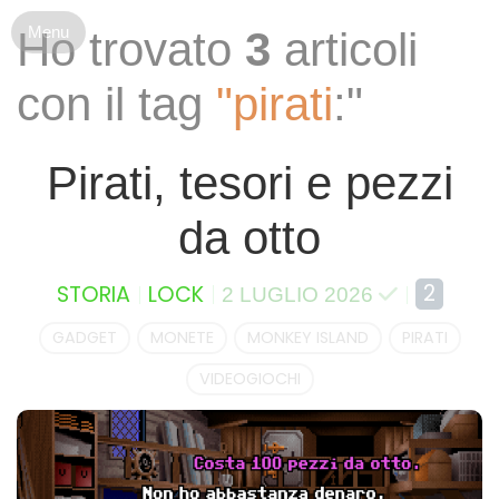
S
Ho trovato
3
articoli
k
i
con il tag
"pirati
:"
p
t
o
Pirati, tesori e pezzi
c
o
da otto
n
t
e
2
STORIA
LOCK
2 LUGLIO 2026
n
t
GADGET
MONETE
MONKEY ISLAND
PIRATI
VIDEOGIOCHI