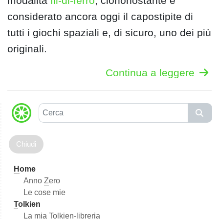
modalità
fil-di-ferro
, ciononostante è
considerato ancora oggi il capostipite di
tutti i giochi spaziali e, di sicuro, uno dei più
originali.
Continua a leggere
C
e
r
c
a
H
ome
Anno
Z
ero
Le cose mie
T
olkien
La mia Tol
k
ien-libreria