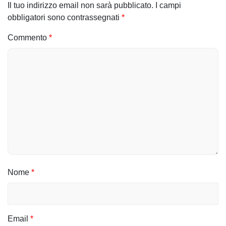
Il tuo indirizzo email non sarà pubblicato.
I campi
g
obbligatori sono contrassegnati
*
a
Commento
*
z
i
o
n
e
a
r
Nome
*
t
i
c
Email
*