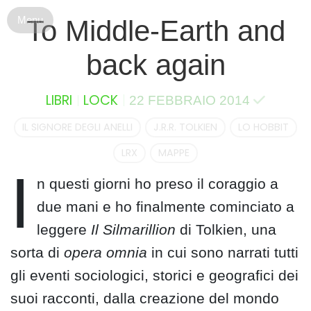
S
To Middle-Earth and
k
i
back again
p
t
o
LIBRI
LOCK
22 FEBBRAIO 2014
c
o
IL SIGNORE DEGLI ANELLI
J.R.R. TOLKIEN
LO HOBBIT
n
LRX
MAPPE
t
I
e
n questi giorni ho preso il coraggio a
n
due mani e ho finalmente cominciato a
t
leggere
Il Silmarillion
di Tolkien, una
sorta di
opera omnia
in cui sono narrati tutti
gli eventi sociologici, storici e geografici dei
suoi racconti, dalla creazione del mondo