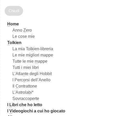
r
c
a
H
ome
Anno
Z
ero
Le cose mie
T
olkien
La mia Tol
k
ien-libreria
Le mie migliori mappe
Tutte le mie
m
appe
Tutti i miei libri
L’Atla
n
te degli Hobbit
I Perc
o
rsi dell’Anello
Il
C
ontrattone
L’Astrola
b
i*
Sovraccoperte
I
L
ibri che ho letto
I
V
ideogiochi a cui ho giocato