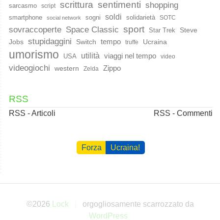
scrittura
sentimenti
shopping
sarcasmo
script
soldi
smartphone
sogni
solidarietà
SOTC
social network
sport
Space Classic
sovraccoperte
Steve
Star Trek
stupidaggini
Jobs
Switch
tempo
Ucraina
truffe
umorismo
utilità
viaggi nel tempo
USA
video
videogiochi
western
Zippo
Zelda
RSS
RSS - Articoli
RSS - Commenti
Forza
Ucraina!
©2026
Lock
orgogliosamente scarrozzato da
WordPress