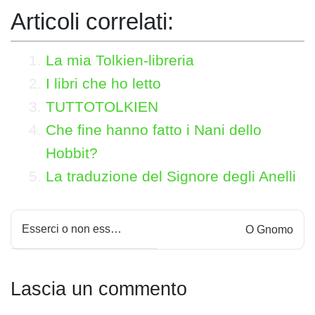
Articoli correlati:
La mia Tolkien-libreria
I libri che ho letto
TUTTOTOLKIEN
Che fine hanno fatto i Nani dello
Hobbit?
La traduzione del Signore degli Anelli
N
Esserci o non ess…
O Gnomo
a
v
Lascia un commento
i