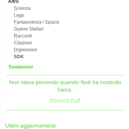
Altro
S
cienza
L
e
go
F
antascienza / Spazio
G
u
erre Stellari
R
acconti
C
i
tazioni
D
igressioni
SDK
S
o
stienimi!
Non stava piovendo quando Noè ha costruito
l'arca.
Howard Ruff
Ultimi aggiornamenti