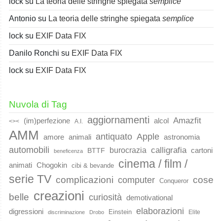
lock
su
La teoria delle stringhe spiegata
semplice
Antonio
su
La teoria delle stringhe spiegata
semplice
lock
su
EXIF Data FIX
Danilo Ronchi
su
EXIF Data FIX
lock
su
EXIF Data FIX
Nuvola di Tag
aggiornamenti
Amazfit
(im)perfezione
alcol
<><
A.I.
AMM
Apple
antiquato
animali
amore
astronomia
automobili
calligrafia
burocrazia
cartoni
BTTF
beneficenza
cinema / film /
animati
Chogokin
cibi & bevande
serie TV
complicazioni
cose
computer
Conqueror
creazioni
belle
curiosità
demotivational
elaborazioni
digressioni
Einstein
Elite
discriminazione
Drobo