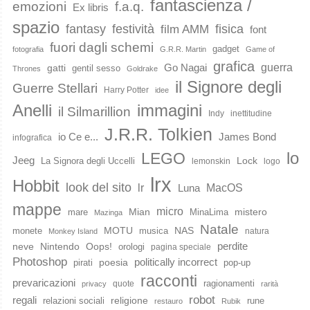
fantascienza /
emozioni
f.a.q.
Ex libris
spazio
fantasy
festività
fisica
film AMM
font
fuori dagli schemi
gadget
fotografia
G.R.R. Martin
Game of
grafica
guerra
Go Nagai
gatti
gentil sesso
Thrones
Goldrake
il Signore degli
Guerre Stellari
Harry Potter
idee
immagini
Anelli
il Silmarillion
Indy
inettitudine
J.R.R. Tolkien
io Ce e...
James Bond
infografica
lo
LEGO
Jeeg
Lock
La Signora degli Uccelli
lemonskin
logo
lrx
Hobbit
look del sito
lr
MacOS
Luna
mappe
micro
Mian
mistero
mare
MinaLima
Mazinga
Natale
MOTU
NAS
monete
musica
natura
Monkey Island
perdite
neve
Nintendo
Oops!
orologi
pagina speciale
Photoshop
poesia
politically incorrect
pirati
pop-up
racconti
prevaricazioni
ragionamenti
quote
privacy
rarità
robot
regali
religione
relazioni sociali
rune
restauro
Rubik