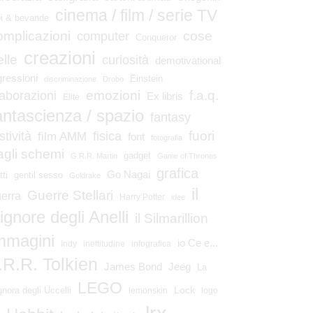
cinema / film / serie TV
bi & bevande
omplicazioni
cose
computer
Conqueror
creazioni
elle
curiosità
demotivational
gressioni
Einstein
discriminazione
Drobo
emozioni
laborazioni
f.a.q.
Ex libris
Elite
antascienza / spazio
fantasy
fuori
stività
fisica
film AMM
font
fotografia
agli schemi
gadget
G.R.R. Martin
Game of Thrones
grafica
Go Nagai
tti
gentil sesso
Goldrake
il
Guerre Stellari
erra
Harry Potter
idee
ignore degli Anelli
il Silmarillion
mmagini
io Ce e...
Indy
inettitudine
infografica
.R.R. Tolkien
James Bond
Jeeg
La
LEGO
Lock
gnora degli Uccelli
lemonskin
logo