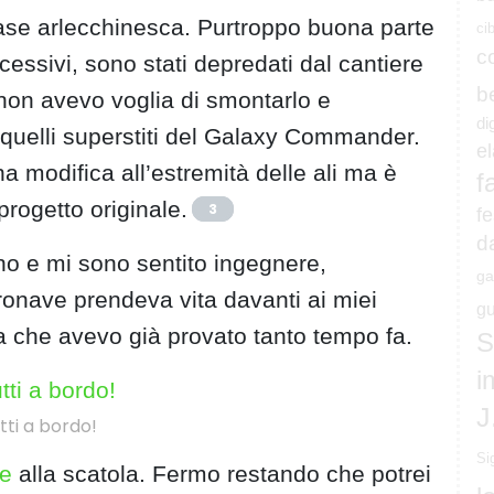
base arlecchinesca. Purtroppo buona parte
ci
c
ccessivi, sono stati depredati dal cantiere
b
non avevo voglia di smontarlo e
di
o quelli superstiti del Galaxy Commander.
e
 modifica all’estremità delle ali ma è
f
rogetto originale.
3
fe
d
no e mi sono sentito ingegnere,
ga
tronave prendeva vita davanti ai miei
gu
ia che avevo già provato tanto tempo fa.
S
i
J
tti a bordo!
Si
le
alla scatola. Fermo restando che potrei