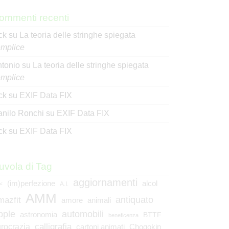
ommenti recenti
ck
su
La teoria delle stringhe spiegata
mplice
tonio
su
La teoria delle stringhe spiegata
mplice
ck
su
EXIF Data FIX
nilo Ronchi
su
EXIF Data FIX
ck
su
EXIF Data FIX
uvola di Tag
aggiornamenti
(im)perfezione
alcol
<
A.I.
AMM
mazfit
antiquato
animali
amore
pple
automobili
astronomia
BTTF
beneficenza
calligrafia
rocrazia
cartoni animati
Chogokin