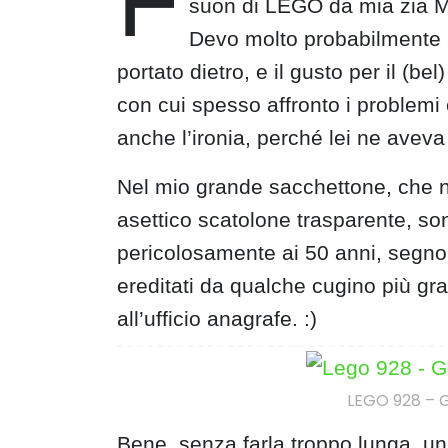
F
suon di LEGO da mia zia M
Devo molto probabilmente a
portato dietro, e il gusto per il (be
con cui spesso affronto i problemi ch
anche l’ironia, perché lei ne aveva 
Nel mio grande sacchettone, che ne
asettico scatolone trasparente, so
pericolosamente ai 50 anni, segno
ereditati da qualche cugino più g
all’ufficio anagrafe. :)
LEGO 928 – G
Bene, senza farla troppo lunga, un 