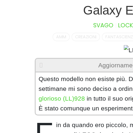
S
Galaxy 
k
i
SVAGO
LOCK
p
t
AMM
CREAZIONI
FANTASCIENZ
o
c
o
n
Aggiornamen
t
e
Questo modello non esiste più. D
n
settimane mi sono deciso a ordin
t
glorioso (LL)928
in tutto il suo or
È stato comunque un esperimento 
in da quando ero piccolo, m