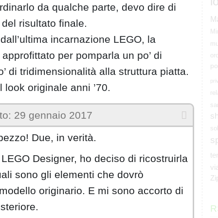
l
dinarlo da qualche parte, devo dire di
M
el risultato finale.
Mi
dall’ultima incarnazione LEGO, la
mu
 approfittato per pomparla un po’ di
or
po
di tridimensionalità alla struttura piatta.
pri
 look originale anni ’70.
rel
sa
o: 29 gennaio 2017
s
so
pezzo! Due, in verità.
s
t
 LEGO Designer, ho deciso di ricostruirla
vi
ali sono gli elementi che dovrò
Zi
l modello originario. E mi sono accorto di
steriore.
R