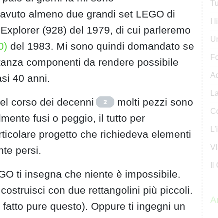
Tu
 avuto almeno due grandi set LEGO di
I 
y Explorer (928) del 1979, di cui parleremo
U
0)
del 1983. Mi sono quindi domandato se
Fo
tanza componenti da rendere possibile
Ad
si 40 anni.
La
el corso dei decenni
molti pezzi sono
2
Co
ialmente fusi o peggio, il tutto per
L'
ticolare progetto che richiedeva elementi
Vl
te persi.
Il
GO ti insegna che niente è impossibile.
ostruisci con due rettangolini più piccoli.
Ar
 fatto pure questo). Oppure ti ingegni un