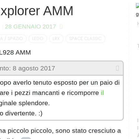
Explorer AMM
C
e
r
28 GENNAIO 2017
c
a
A / SPAZIO
LEGO
LRX
SPACE CLASSIC
to: 8 agosto 2017
opo averlo tenuto esposto per un paio di
are i pezzi mancanti e ricomporre
il
iginale splendore.
divertente. :)
a piccolo piccolo, sono stato cresciuto a