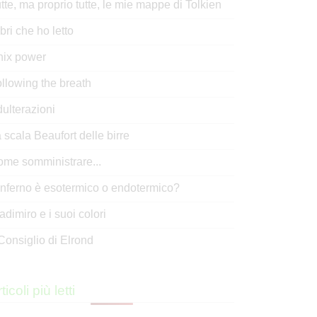
tte, ma proprio tutte, le mie mappe di Tolkien
libri che ho letto
nix power
llowing the breath
ulterazioni
 scala Beaufort delle birre
me somministrare...
inferno è esotermico o endotermico?
adimiro e i suoi colori
 Consiglio di Elrond
ticoli più letti