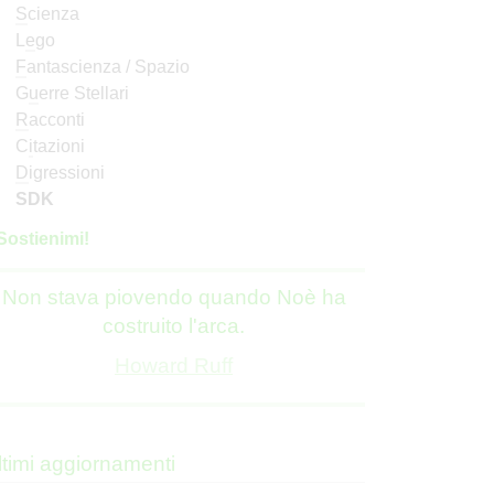
S
cienza
L
e
go
F
antascienza / Spazio
G
u
erre Stellari
R
acconti
C
i
tazioni
D
igressioni
SDK
S
o
stienimi!
Non stava piovendo quando Noè ha
costruito l'arca.
Howard Ruff
ltimi aggiornamenti