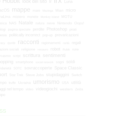
lrx
o Hobbit
look del sito
lr
Luna
mappe
micro
acOS
Mian
mare
Mazinga
mistero
MOTU
naLima
monete
Monkey Island
Natale
NAS
neve
Nintendo
Oops!
sica
natura
Photoshop
perdite
ologi
pirati
pagina speciale
esia
politically incorrect
prevaricazioni
pop-up
racconti
regali
ragionamenti
quote
vacy
rarità
robot
religione
azioni sociali
rune
restauro
Rubik
scrittura
sentimenti
rcasmo
script
hopping
soldi
smartphone
sogni
social network
Space Classic
sovraccoperte
lidarietà
SOTC
port
stupidaggini
Steve Jobs
Switch
Star Trek
umorismo
utilità
empo
Ucraina
USA
truffe
videogiochi
aggi nel tempo
western
video
Zelda
ppo
SS