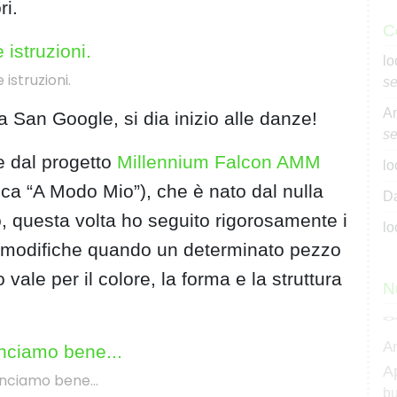
ri.
C
lo
e istruzioni.
se
An
a San Google, si dia inizio alle danze!
se
e dal progetto
Millennium Falcon AMM
lo
ica “A Modo Mio”), che è nato dal nulla
Da
, questa volta ho seguito rigorosamente i
lo
e modifiche quando un determinato pezzo
vale per il colore, la forma e la struttura
N
<>
A
A
nciamo bene…
bu