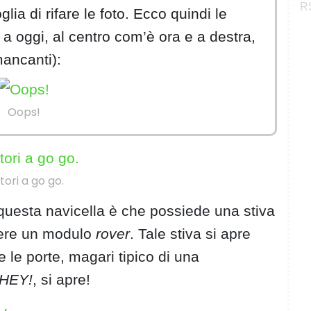
RS
ia di rifare le foto. Ecco quindi le
 a oggi, al centro com’è ora e a destra,
mancanti):
Oops!
ori a go go.
 questa navicella è che possiede una stiva
nere un modulo
rover
. Tale stiva si apre
le porte, magari tipico di una
HEY!
, si apre!