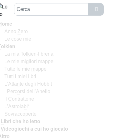
H
ome
Anno
Z
ero
Le cose mie
T
olkien
La mia Tol
k
ien-libreria
Le mie migliori mappe
Tutte le mie
m
appe
Tutti i miei libri
L’Atla
n
te degli Hobbit
I Perc
o
rsi dell’Anello
Il
C
ontrattone
L’Astrola
b
i*
Sovraccoperte
I
L
ibri che ho letto
I
V
ideogiochi a cui ho giocato
Altro