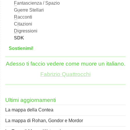
F
antascienza / Spazio
G
u
erre Stellari
R
acconti
C
i
tazioni
D
igressioni
SDK
S
o
stienimi!
Adesso ti faccio vedere come muore un italiano.
Fabrizio Quattrocchi
Ultimi aggiornamenti
La mappa della Contea
La mappa di Rohan, Gondor e Mordor