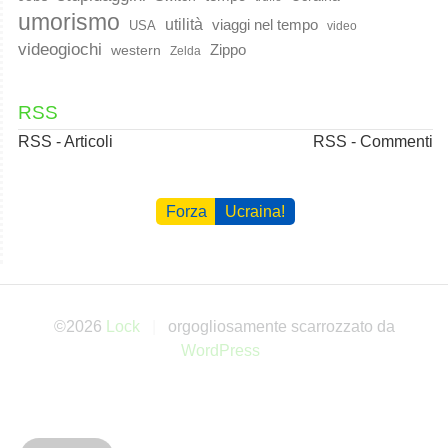
umorismo
utilità
viaggi nel tempo
USA
video
videogiochi
western
Zippo
Zelda
RSS
RSS - Articoli
RSS - Commenti
Forza
Ucraina!
©2026
Lock
orgogliosamente scarrozzato da
WordPress