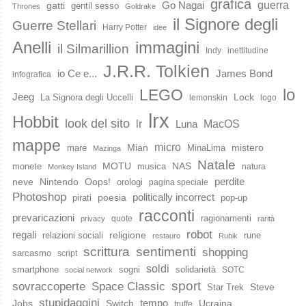
grafica
guerra
Go Nagai
gatti
gentil sesso
Thrones
Goldrake
il Signore degli
Guerre Stellari
Harry Potter
idee
immagini
Anelli
il Silmarillion
Indy
inettitudine
J.R.R. Tolkien
io Ce e...
James Bond
infografica
lo
LEGO
Jeeg
Lock
La Signora degli Uccelli
lemonskin
logo
lrx
Hobbit
look del sito
lr
MacOS
Luna
mappe
micro
Mian
mistero
mare
MinaLima
Mazinga
Natale
MOTU
NAS
monete
musica
natura
Monkey Island
perdite
neve
Nintendo
Oops!
orologi
pagina speciale
Photoshop
poesia
politically incorrect
pirati
pop-up
racconti
prevaricazioni
ragionamenti
quote
privacy
rarità
robot
regali
religione
relazioni sociali
rune
restauro
Rubik
scrittura
sentimenti
shopping
sarcasmo
script
soldi
smartphone
sogni
solidarietà
SOTC
social network
sport
Space Classic
sovraccoperte
Steve
Star Trek
stupidaggini
Jobs
Switch
tempo
Ucraina
truffe