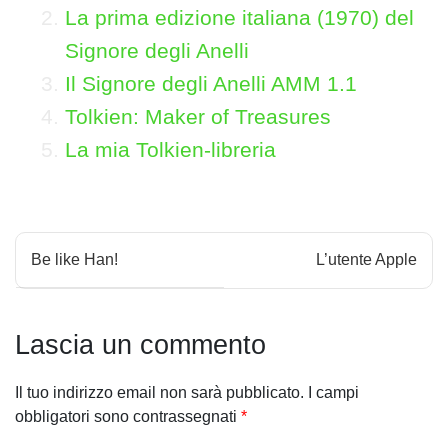
La prima edizione italiana (1970) del
Signore degli Anelli
Il Signore degli Anelli AMM 1.1
Tolkien: Maker of Treasures
La mia Tolkien-libreria
N
Be like Han!
L’utente Apple
a
v
Lascia un commento
i
Il tuo indirizzo email non sarà pubblicato.
I campi
g
obbligatori sono contrassegnati
*
a