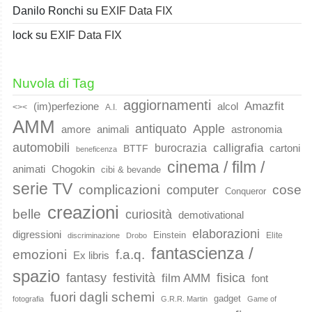
Danilo Ronchi
su
EXIF Data FIX
lock
su
EXIF Data FIX
Nuvola di Tag
aggiornamenti
Amazfit
(im)perfezione
alcol
<><
A.I.
AMM
Apple
antiquato
animali
amore
astronomia
automobili
calligrafia
burocrazia
cartoni
BTTF
beneficenza
cinema / film /
animati
Chogokin
cibi & bevande
serie TV
complicazioni
cose
computer
Conqueror
creazioni
belle
curiosità
demotivational
elaborazioni
digressioni
Einstein
Elite
discriminazione
Drobo
fantascienza /
emozioni
f.a.q.
Ex libris
spazio
fantasy
festività
fisica
film AMM
font
fuori dagli schemi
gadget
fotografia
G.R.R. Martin
Game of