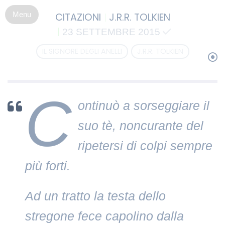
S
CITAZIONI
J.R.R. TOLKIEN
k
i
23 SETTEMBRE 2015
p
IL SIGNORE DEGLI ANELLI
J.R.R. TOLKIEN
t
o
c
o
C
n
ontinuò a sorseggiare il
t
suo tè, noncurante del
e
n
ripetersi di colpi sempre
t
più forti.
Ad un tratto la testa dello
stregone fece capolino dalla