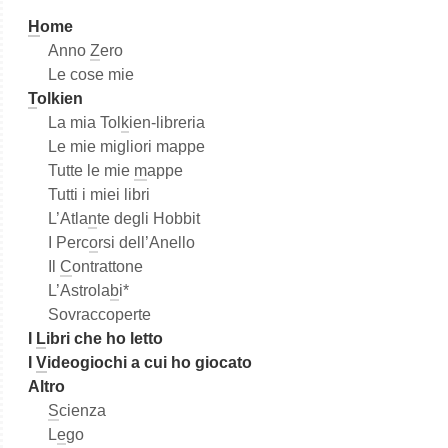
H
ome
Anno
Z
ero
Le cose mie
T
olkien
La mia Tol
k
ien-libreria
Le mie migliori mappe
Tutte le mie
m
appe
Tutti i miei libri
L’Atla
n
te degli Hobbit
I Perc
o
rsi dell’Anello
Il
C
ontrattone
L’Astrola
b
i*
Sovraccoperte
I
L
ibri che ho letto
I
V
ideogiochi a cui ho giocato
Altro
S
cienza
L
e
go