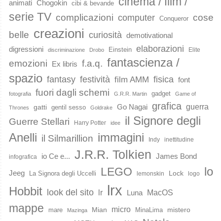
cinema / film /
animati
Chogokin
cibi & bevande
serie TV
complicazioni
cose
computer
Conqueror
creazioni
belle
curiosità
demotivational
elaborazioni
digressioni
Einstein
Elite
discriminazione
Drobo
fantascienza /
emozioni
f.a.q.
Ex libris
spazio
fantasy
festività
fisica
film AMM
font
fuori dagli schemi
gadget
fotografia
G.R.R. Martin
Game of
grafica
guerra
Go Nagai
gatti
gentil sesso
Thrones
Goldrake
il Signore degli
Guerre Stellari
Harry Potter
idee
immagini
Anelli
il Silmarillion
Indy
inettitudine
J.R.R. Tolkien
io Ce e...
James Bond
infografica
lo
LEGO
Jeeg
Lock
La Signora degli Uccelli
lemonskin
logo
lrx
Hobbit
look del sito
lr
MacOS
Luna
mappe
micro
Mian
mistero
mare
MinaLima
Mazinga