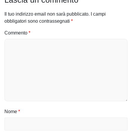
g
Il tuo indirizzo email non sarà pubblicato.
I campi
a
obbligatori sono contrassegnati
*
z
Commento
*
i
o
n
e
a
r
t
Nome
*
i