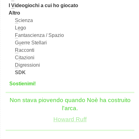
I
V
ideogiochi a cui ho giocato
Altro
S
cienza
L
e
go
F
antascienza / Spazio
G
u
erre Stellari
R
acconti
C
i
tazioni
D
igressioni
SDK
S
o
stienimi!
Non stava piovendo quando Noè ha costruito
l'arca.
Howard Ruff