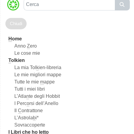
C
e
r
c
a
H
ome
Anno
Z
ero
Le cose mie
T
olkien
La mia Tol
k
ien-libreria
Le mie migliori mappe
Tutte le mie
m
appe
Tutti i miei libri
L’Atla
n
te degli Hobbit
I Perc
o
rsi dell’Anello
Il
C
ontrattone
L’Astrola
b
i*
Sovraccoperte
I
L
ibri che ho letto