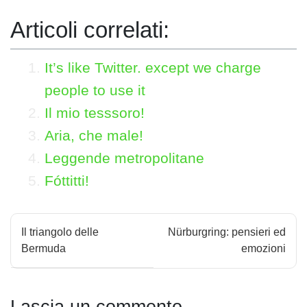
Articoli correlati:
It’s like Twitter. except we charge
people to use it
Il mio tesssoro!
Aria, che male!
Leggende metropolitane
Fóttitti!
N
Il triangolo delle
Nürburgring: pensieri ed
a
Bermuda
emozioni
v
i
Lascia un commento