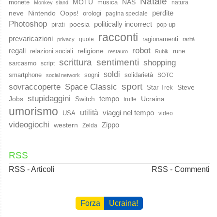
Natale
MOTU
NAS
monete
musica
natura
Monkey Island
perdite
neve
Nintendo
Oops!
orologi
pagina speciale
Photoshop
poesia
politically incorrect
pirati
pop-up
racconti
prevaricazioni
ragionamenti
quote
privacy
rarità
robot
regali
religione
relazioni sociali
rune
restauro
Rubik
scrittura
sentimenti
shopping
sarcasmo
script
soldi
smartphone
sogni
solidarietà
SOTC
social network
sport
Space Classic
sovraccoperte
Steve
Star Trek
stupidaggini
Jobs
Switch
tempo
Ucraina
truffe
umorismo
utilità
viaggi nel tempo
USA
video
videogiochi
western
Zippo
Zelda
RSS
RSS - Articoli
RSS - Commenti
Forza
Ucraina!