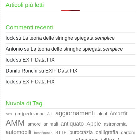
Articoli più letti
Commenti recenti
lock
su
La teoria delle stringhe spiegata
semplice
Antonio
su
La teoria delle stringhe spiegata
semplice
lock
su
EXIF Data FIX
Danilo Ronchi
su
EXIF Data FIX
lock
su
EXIF Data FIX
Nuvola di Tag
aggiornamenti
Amazfit
(im)perfezione
alcol
<><
A.I.
AMM
Apple
antiquato
animali
amore
astronomia
automobili
calligrafia
burocrazia
cartoni
BTTF
beneficenza