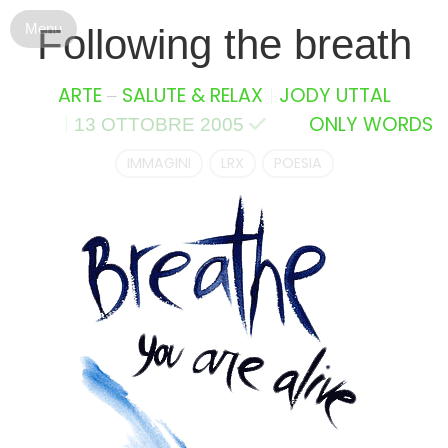
S
Following the breath
k
i
p
–
ARTE
SALUTE & RELAX
JODY UTTAL
t
ONLY WORDS
13 OTTOBRE 2005
o
c
IMMAGINI
LRX
POESIA
o
n
t
e
n
t