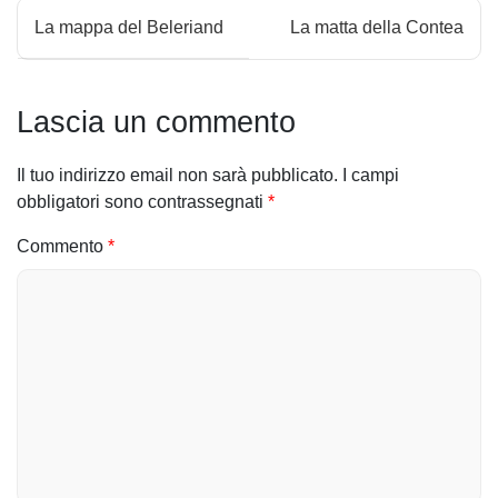
N
La mappa del Beleriand
La matta della Contea
a
v
Lascia un commento
i
Il tuo indirizzo email non sarà pubblicato.
I campi
g
obbligatori sono contrassegnati
*
a
Commento
*
z
i
o
n
e
a