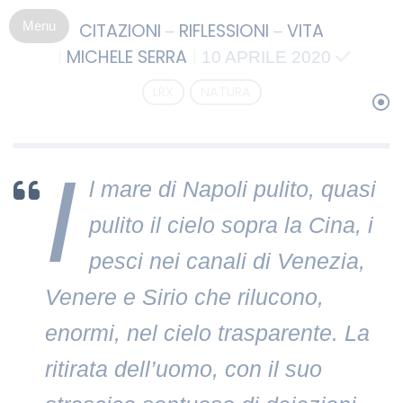
S
–
–
CITAZIONI
RIFLESSIONI
VITA
k
MICHELE SERRA
i
10 APRILE 2020
p
LRX
NATURA
t
o
c
o
I
n
l mare di Napoli pulito, quasi
t
pulito il cielo sopra la Cina, i
e
n
pesci nei canali di Venezia,
t
Venere e Sirio che rilucono,
enormi, nel cielo trasparente. La
ritirata dell’uomo, con il suo