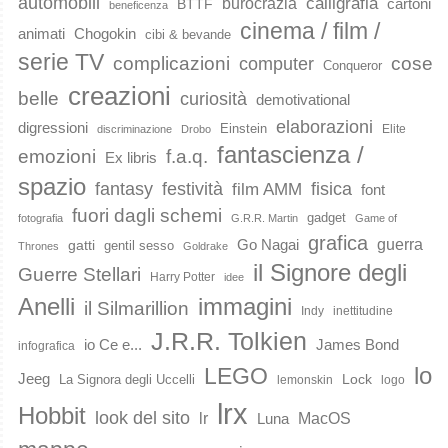
automobili
calligrafia
burocrazia
cartoni
BTTF
beneficenza
cinema / film /
animati
Chogokin
cibi & bevande
serie TV
complicazioni
cose
computer
Conqueror
creazioni
belle
curiosità
demotivational
elaborazioni
digressioni
Einstein
Elite
discriminazione
Drobo
fantascienza /
emozioni
f.a.q.
Ex libris
spazio
fantasy
festività
fisica
film AMM
font
fuori dagli schemi
gadget
fotografia
G.R.R. Martin
Game of
grafica
guerra
Go Nagai
gatti
gentil sesso
Thrones
Goldrake
il Signore degli
Guerre Stellari
Harry Potter
idee
immagini
Anelli
il Silmarillion
Indy
inettitudine
J.R.R. Tolkien
io Ce e...
James Bond
infografica
lo
LEGO
Jeeg
Lock
La Signora degli Uccelli
lemonskin
logo
lrx
Hobbit
look del sito
lr
MacOS
Luna