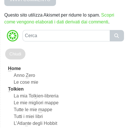
Questo sito utilizza Akismet per ridurre lo spam.
Scopri
come vengono elaborati i dati derivati dai commenti
.
C
e
r
c
a
H
ome
Anno
Z
ero
Le cose mie
T
olkien
La mia Tol
k
ien-libreria
Le mie migliori mappe
Tutte le mie
m
appe
Tutti i miei libri
L’Atla
n
te degli Hobbit