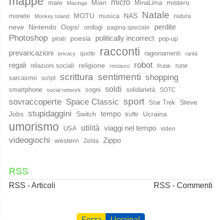
mappe
micro
Mian
mistero
mare
MinaLima
Mazinga
Natale
MOTU
NAS
monete
musica
natura
Monkey Island
perdite
neve
Nintendo
Oops!
orologi
pagina speciale
Photoshop
poesia
politically incorrect
pirati
pop-up
racconti
prevaricazioni
ragionamenti
quote
privacy
rarità
robot
regali
religione
relazioni sociali
rune
restauro
Rubik
scrittura
sentimenti
shopping
sarcasmo
script
soldi
smartphone
sogni
solidarietà
SOTC
social network
sport
Space Classic
sovraccoperte
Steve
Star Trek
stupidaggini
Jobs
Switch
tempo
Ucraina
truffe
umorismo
utilità
viaggi nel tempo
USA
video
videogiochi
western
Zippo
Zelda
RSS
RSS - Articoli
RSS - Commenti
Forza
Ucraina!