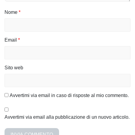
r
Nome
*
t
i
c
Email
*
o
l
Sito web
i
Avvertimi via email in caso di risposte al mio commento.
Avvertimi via email alla pubblicazione di un nuovo articolo.