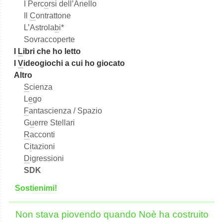
I Perc
o
rsi dell’Anello
Il
C
ontrattone
L’Astrola
b
i*
Sovraccoperte
I
L
ibri che ho letto
I
V
ideogiochi a cui ho giocato
Altro
S
cienza
L
e
go
F
antascienza / Spazio
G
u
erre Stellari
R
acconti
C
i
tazioni
D
igressioni
SDK
S
o
stienimi!
Non stava piovendo quando Noè ha costruito