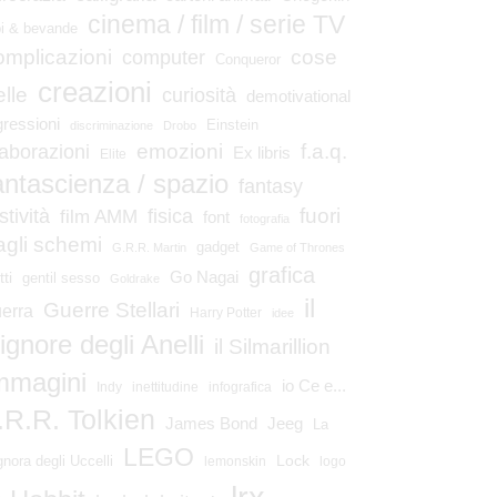
cinema / film / serie TV
bi & bevande
omplicazioni
cose
computer
Conqueror
creazioni
elle
curiosità
demotivational
gressioni
Einstein
discriminazione
Drobo
emozioni
laborazioni
f.a.q.
Ex libris
Elite
antascienza / spazio
fantasy
fuori
stività
fisica
film AMM
font
fotografia
agli schemi
gadget
G.R.R. Martin
Game of Thrones
grafica
Go Nagai
tti
gentil sesso
Goldrake
il
Guerre Stellari
erra
Harry Potter
idee
ignore degli Anelli
il Silmarillion
mmagini
io Ce e...
Indy
inettitudine
infografica
.R.R. Tolkien
James Bond
Jeeg
La
LEGO
Lock
gnora degli Uccelli
lemonskin
logo