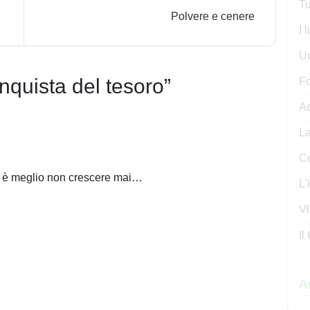
Tu
Polvere e cenere
I 
U
onquista del tesoro
”
Fo
Ad
La
Co
e è meglio non crescere mai…
L'
Vl
Il
Ar