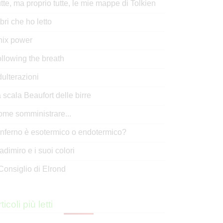
tte, ma proprio tutte, le mie mappe di Tolkien
libri che ho letto
nix power
llowing the breath
ulterazioni
 scala Beaufort delle birre
me somministrare...
inferno è esotermico o endotermico?
adimiro e i suoi colori
 Consiglio di Elrond
ticoli più letti