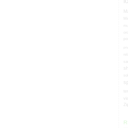
l
M
Mi
mu
or
po
pri
rel
sa
s
so
s
t
vi
Zi
R