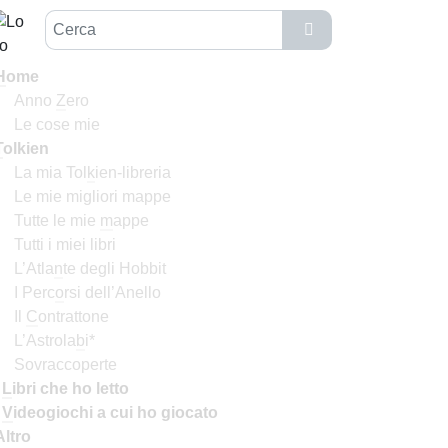
H
ome
Anno
Z
ero
Le cose mie
T
olkien
La mia Tol
k
ien-libreria
Le mie migliori mappe
Tutte le mie
m
appe
Tutti i miei libri
L’Atla
n
te degli Hobbit
I Perc
o
rsi dell’Anello
Il
C
ontrattone
L’Astrola
b
i*
Sovraccoperte
I
L
ibri che ho letto
I
V
ideogiochi a cui ho giocato
Altro