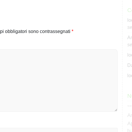
C
lo
se
pi obbligatori sono contrassegnati
*
An
se
lo
Da
lo
N
<>
A
A
bu