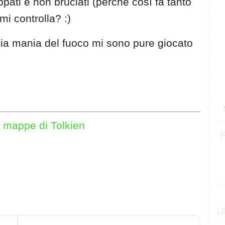
pati e non bruciati (perché così fa tanto
mi controlla? :)
 mia mania del fuoco mi sono pure giocato
ie mappe di Tolkien
F
U