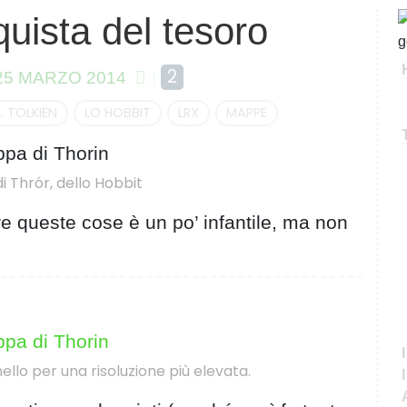
quista del tesoro
C
e
r
2
25 MARZO 2014
c
a
R. TOLKIEN
LO HOBBIT
LRX
MAPPE
 Thrór, dello Hobbit
re queste cose è un po’ infantile, ma non
nello per una risoluzione più elevata.