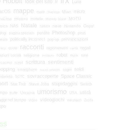
lrx
o Hobbit
look del sito
lr
Luna
mappe
micro
acOS
Mian
mare
Mazinga
mistero
MOTU
naLima
monete
Monkey Island
Natale
NAS
neve
Nintendo
Oops!
sica
natura
Photoshop
perdite
ologi
pirati
pagina speciale
esia
politically incorrect
prevaricazioni
pop-up
racconti
regali
ragionamenti
quote
vacy
rarità
robot
religione
azioni sociali
rune
restauro
Rubik
scrittura
sentimenti
rcasmo
script
hopping
soldi
smartphone
sogni
social network
Space Classic
sovraccoperte
lidarietà
SOTC
port
stupidaggini
Steve Jobs
Switch
Star Trek
umorismo
utilità
empo
Ucraina
USA
truffe
videogiochi
aggi nel tempo
western
video
Zelda
ppo
SS