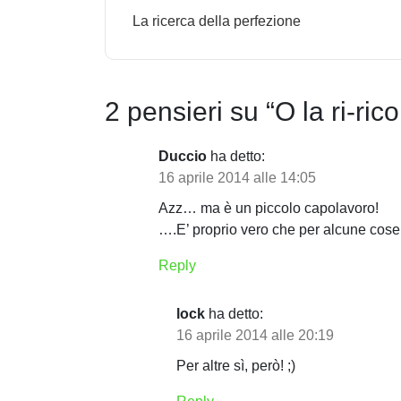
La ricerca della perfezione
a
v
i
2 pensieri su “
O la ri-ric
g
Duccio
ha detto:
a
16 aprile 2014 alle 14:05
z
Azz… ma è un piccolo capolavoro!
i
….E’ proprio vero che per alcune cos
o
Reply
n
lock
ha detto:
e
16 aprile 2014 alle 20:19
a
Per altre sì, però! ;)