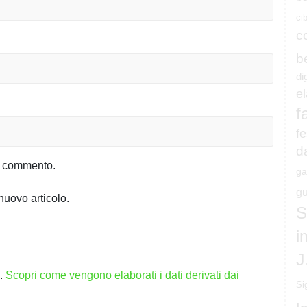
ci
c
b
di
e
f
fe
d
io commento.
ga
gu
nuovo articolo.
S
i
J
m.
Scopri come vengono elaborati i dati derivati dai
Si