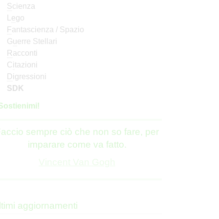
S
cienza
L
e
go
F
antascienza / Spazio
G
u
erre Stellari
R
acconti
C
i
tazioni
D
igressioni
SDK
S
o
stienimi!
accio sempre ciò che non so fare, per
imparare come va fatto.
Vincent Van Gogh
ltimi aggiornamenti