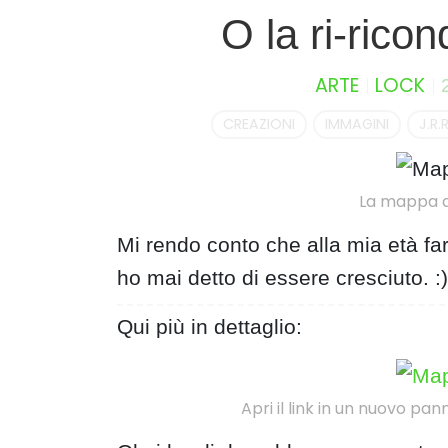
S
O la ri-ricon
k
i
ARTE
LOCK
p
t
CREAZIONI
IMMAGINI
J.R.
o
c
o
La mappa di
n
t
Mi rendo conto che alla mia età fa
e
ho mai detto di essere cresciuto. :)
n
t
Qui più in dettaglio:
Apri il link in un nuovo pan