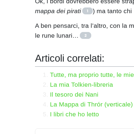
Ok, i bordi dovrebbero essere strap
mappa dei pirati
) ma tanto chi 
1
A ben pensarci, tra l’altro, con la
le rune lunari…
2
Articoli correlati:
Tutte, ma proprio tutte, le m
La mia Tolkien-libreria
Il tesoro dei Nani
La Mappa di Thrór (verticale)
I libri che ho letto
N