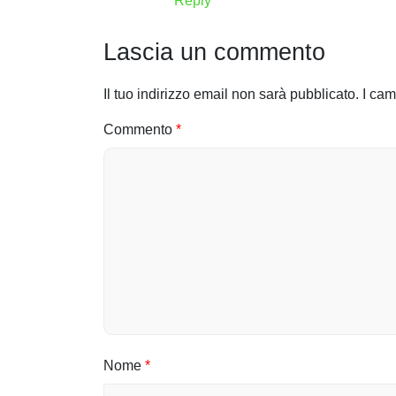
r
Reply
t
Lascia un commento
i
Il tuo indirizzo email non sarà pubblicato.
I cam
c
Commento
*
o
l
i
Nome
*