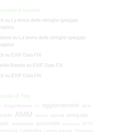
ommenti recenti
ck
su
La teoria delle stringhe spiegata
mplice
tonio
su
La teoria delle stringhe spiegata
mplice
ck
su
EXIF Data FIX
nilo Ronchi
su
EXIF Data FIX
ck
su
EXIF Data FIX
uvola di Tag
aggiornamenti
(im)perfezione
alcol
<
A.I.
AMM
mazfit
antiquato
animali
amore
pple
automobili
astronomia
BTTF
beneficenza
calligrafia
rocrazia
cartoni animati
Chogokin