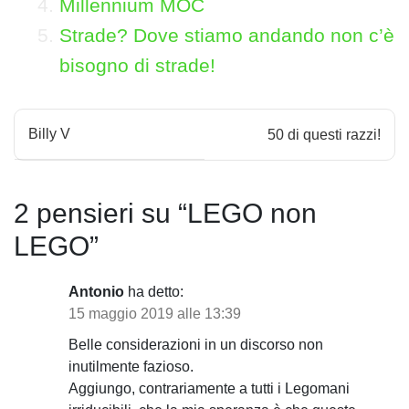
Millennium MOC
Strade? Dove stiamo andando non c’è
bisogno di strade!
N
Billy V
50 di questi razzi!
a
v
2 pensieri su “
LEGO non
i
LEGO
”
g
a
Antonio
ha detto:
15 maggio 2019 alle 13:39
z
Belle considerazioni in un discorso non
i
inutilmente fazioso.
Aggiungo, contrariamente a tutti i Legomani
o