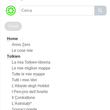
C
e
r
c
a
H
ome
Anno
Z
ero
Le cose mie
T
olkien
La mia Tol
k
ien-libreria
Le mie migliori mappe
Tutte le mie
m
appe
Tutti i miei libri
L’Atla
n
te degli Hobbit
I Perc
o
rsi dell’Anello
Il
C
ontrattone
L’Astrola
b
i*
Sovraccoperte