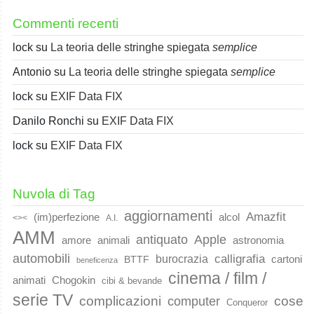
Commenti recenti
lock
su
La teoria delle stringhe spiegata
semplice
Antonio
su
La teoria delle stringhe spiegata
semplice
lock
su
EXIF Data FIX
Danilo Ronchi
su
EXIF Data FIX
lock
su
EXIF Data FIX
Nuvola di Tag
aggiornamenti
Amazfit
(im)perfezione
alcol
<><
A.I.
AMM
Apple
antiquato
animali
amore
astronomia
automobili
calligrafia
burocrazia
cartoni
BTTF
beneficenza
cinema / film /
animati
Chogokin
cibi & bevande
serie TV
complicazioni
cose
computer
Conqueror