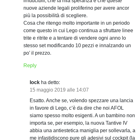
irriducibili, che la mia speranza è che queste
n
nuove aziende legali proliferino per avere ancor
più la possibilità di scegliere.
e
Cosa che ritengo molto importante in un periodo
come questo in cui Lego continua a sfruttare linee
a
trite e ritrite e a tentare di vendere ogni anno lo
r
stesso set modificando 10 pezzi e innalzando un
po’ il prezzo.
t
Reply
i
c
lock
ha detto:
15 maggio 2019 alle 14:07
o
Esatto. Anche se, volendo spezzare una lancia
l
in favore di Lego, c’è da dire che noi AFOL
i
siamo spesso molto esigenti. A un bambino non
importa se, per esempio, la nuova Tantive IV
abbia una antiestetica maniglia per sollevarla, a
me infastidiscono pure gli adesivi sul cockpit (la