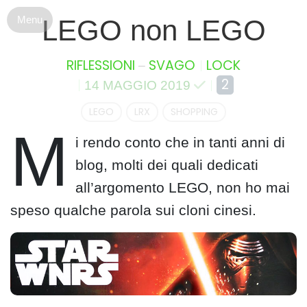
S
LEGO non LEGO
k
i
p
–
RIFLESSIONI
SVAGO
LOCK
t
2
14 MAGGIO 2019
o
c
LEGO
LRX
SHOPPING
o
M
n
i rendo conto che in tanti anni di
t
blog, molti dei quali dedicati
e
all’argomento LEGO, non ho mai
n
t
speso qualche parola sui cloni cinesi.