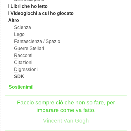
I
L
ibri che ho letto
I
V
ideogiochi a cui ho giocato
Altro
S
cienza
L
e
go
F
antascienza / Spazio
G
u
erre Stellari
R
acconti
C
i
tazioni
D
igressioni
SDK
S
o
stienimi!
Faccio sempre ciò che non so fare, per
imparare come va fatto.
Vincent Van Gogh