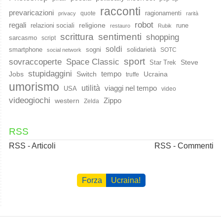
racconti
prevaricazioni
ragionamenti
quote
privacy
rarità
robot
regali
religione
relazioni sociali
rune
restauro
Rubik
scrittura
sentimenti
shopping
sarcasmo
script
soldi
smartphone
sogni
solidarietà
SOTC
social network
sport
Space Classic
sovraccoperte
Steve
Star Trek
stupidaggini
Jobs
Switch
tempo
Ucraina
truffe
umorismo
utilità
viaggi nel tempo
USA
video
videogiochi
western
Zippo
Zelda
RSS
RSS - Articoli
RSS - Commenti
Forza
Ucraina!