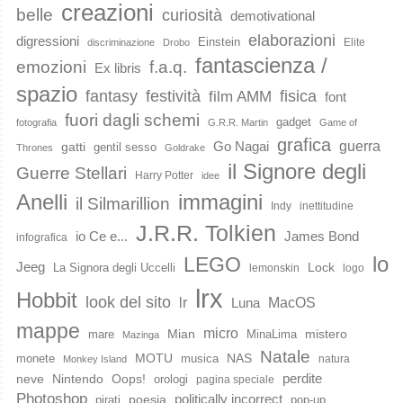
creazioni
belle
curiosità
demotivational
elaborazioni
digressioni
Einstein
Elite
discriminazione
Drobo
fantascienza /
emozioni
f.a.q.
Ex libris
spazio
fantasy
festività
fisica
film AMM
font
fuori dagli schemi
gadget
fotografia
G.R.R. Martin
Game of
grafica
guerra
Go Nagai
gatti
gentil sesso
Thrones
Goldrake
il Signore degli
Guerre Stellari
Harry Potter
idee
immagini
Anelli
il Silmarillion
Indy
inettitudine
J.R.R. Tolkien
io Ce e...
James Bond
infografica
lo
LEGO
Jeeg
Lock
La Signora degli Uccelli
lemonskin
logo
lrx
Hobbit
look del sito
lr
MacOS
Luna
mappe
micro
Mian
mistero
mare
MinaLima
Mazinga
Natale
MOTU
NAS
monete
musica
natura
Monkey Island
perdite
neve
Nintendo
Oops!
orologi
pagina speciale
Photoshop
poesia
politically incorrect
pirati
pop-up