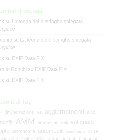
ommenti recenti
ck
su
La teoria delle stringhe spiegata
mplice
tonio
su
La teoria delle stringhe spiegata
mplice
ck
su
EXIF Data FIX
nilo Ronchi
su
EXIF Data FIX
ck
su
EXIF Data FIX
uvola di Tag
aggiornamenti
(im)perfezione
alcol
<
A.I.
AMM
mazfit
antiquato
animali
amore
pple
automobili
astronomia
BTTF
beneficenza
calligrafia
rocrazia
cartoni animati
Chogokin