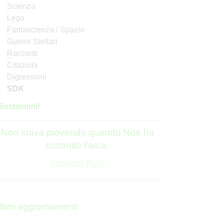
S
cienza
L
e
go
F
antascienza / Spazio
G
u
erre Stellari
R
acconti
C
i
tazioni
D
igressioni
SDK
S
o
stienimi!
Non stava piovendo quando Noè ha
costruito l'arca.
Howard Ruff
ltimi aggiornamenti