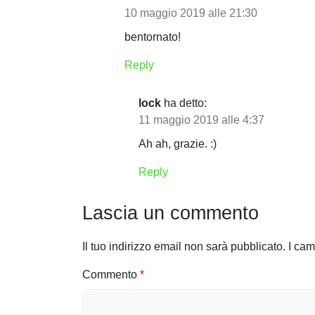
a
10 maggio 2019 alle 21:30
z
bentornato!
i
Reply
o
lock
ha detto:
n
11 maggio 2019 alle 4:37
e
Ah ah, grazie. :)
a
Reply
r
Lascia un commento
t
i
Il tuo indirizzo email non sarà pubblicato.
I cam
c
Commento
*
o