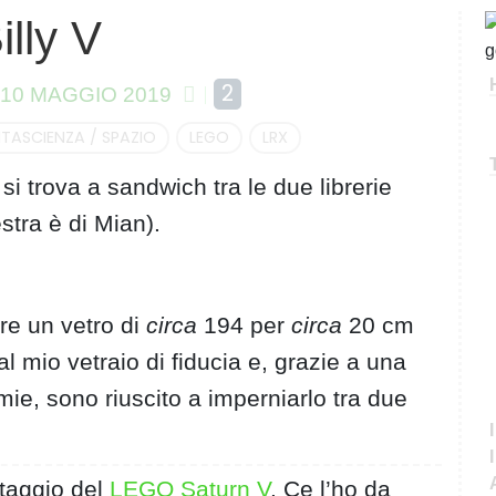
illy V
C
e
r
2
10 MAGGIO 2019
c
a
TASCIENZA / SPAZIO
LEGO
LRX
si trova a sandwich tra le due librerie
estra è di Mian).
re un vetro di
circa
194 per
circa
20 cm
al mio vetraio di fiducia e, grazie a una
e, sono riuscito a imperniarlo tra due
ntaggio del
LEGO Saturn V
. Ce l’ho da