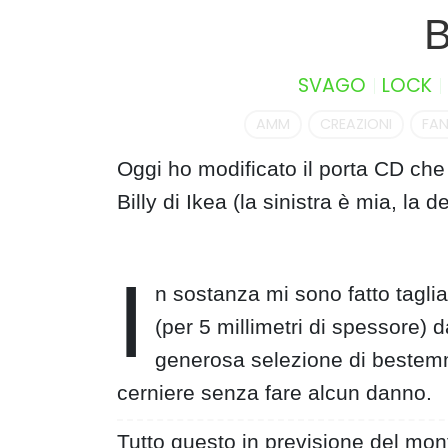
S
B
k
i
SVAGO
LOCK
p
t
AMM
CREAZIONI
FAN
o
c
Oggi ho modificato il porta CD che 
o
Billy di Ikea (la sinistra è mia, la d
n
t
e
I
n
n sostanza mi sono fatto taglia
t
(per 5 millimetri di spessore) d
generosa selezione di bestemmi
cerniere senza fare alcun danno.
Tutto questo in previsione del mo