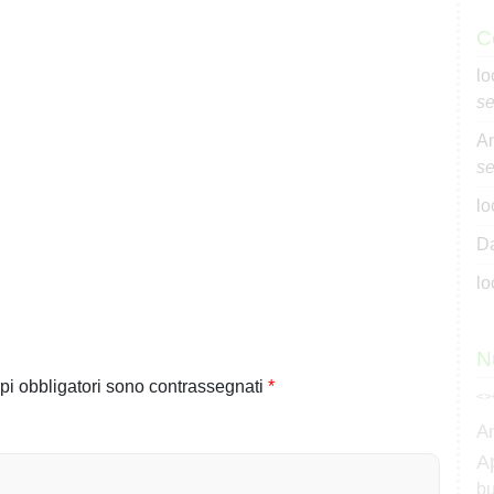
C
lo
se
An
se
lo
Da
lo
N
pi obbligatori sono contrassegnati
*
<>
A
A
bu