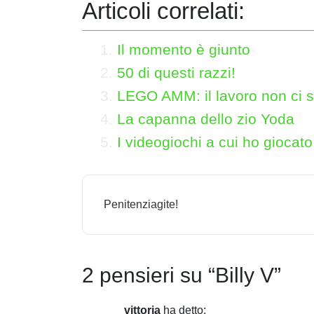
Articoli correlati:
Il momento è giunto
50 di questi razzi!
LEGO AMM: il lavoro non ci s
La capanna dello zio Yoda
I videogiochi a cui ho giocato
N
Penitenziagite!
a
v
i
2 pensieri su “
Billy V
”
g
vittoria
ha detto: