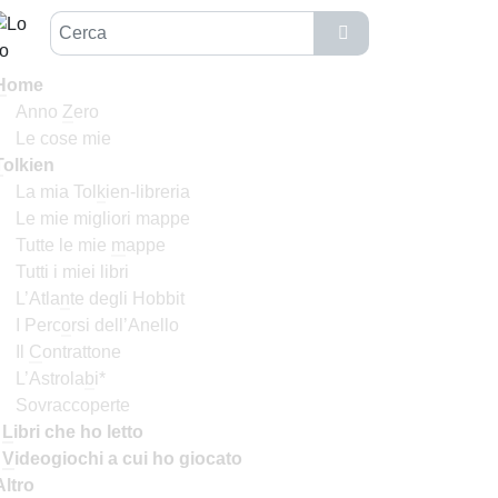
H
ome
Anno
Z
ero
Le cose mie
T
olkien
La mia Tol
k
ien-libreria
Le mie migliori mappe
Tutte le mie
m
appe
Tutti i miei libri
L’Atla
n
te degli Hobbit
I Perc
o
rsi dell’Anello
Il
C
ontrattone
L’Astrola
b
i*
Sovraccoperte
I
L
ibri che ho letto
I
V
ideogiochi a cui ho giocato
Altro