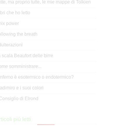
tte, ma proprio tutte, le mie mappe di Tolkien
libri che ho letto
nix power
llowing the breath
ulterazioni
 scala Beaufort delle birre
me somministrare...
inferno è esotermico o endotermico?
adimiro e i suoi colori
 Consiglio di Elrond
ticoli più letti