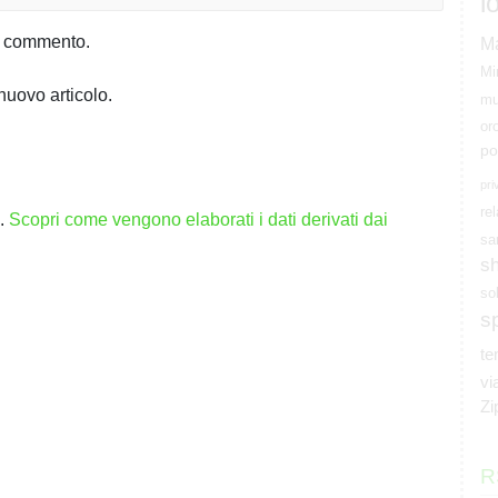
l
io commento.
M
Mi
nuovo articolo.
mu
or
po
pri
rel
m.
Scopri come vengono elaborati i dati derivati dai
sa
s
so
s
t
vi
Zi
R