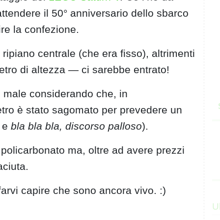
ttendere il 50° anniversario dello sbarco
ire la confezione.
ipiano centrale (che era fisso), altrimenti
tro di altezza — ci sarebbe entrato!
te male considerando che, in
vetro è stato sagomato per prevedere un
i e
bla bla bla, discorso palloso
).
policarbonato ma, oltre ad avere prezzi
aciuta.
 farvi capire che sono ancora vivo. :)
U