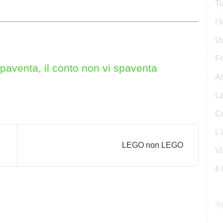
Tu
I 
U
Fo
paventa, il conto non vi spaventa
Ad
La
Co
L'
LEGO non LEGO
Vl
Il
Ar