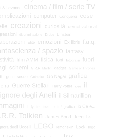
cinema / film / serie TV
bi & bevande
omplicazioni
cose
computer
Conqueror
creazioni
elle
curiosità
demotivational
gressioni
Einstein
discriminazione
Drobo
emozioni
laborazioni
f.a.q.
Ex libris
Elite
antascienza / spazio
fantasy
fuori
stività
fisica
film AMM
font
fotografia
agli schemi
gadget
G.R.R. Martin
Game of Thrones
grafica
Go Nagai
tti
gentil sesso
Goldrake
il
Guerre Stellari
erra
Harry Potter
idee
ignore degli Anelli
il Silmarillion
mmagini
io Ce e...
Indy
inettitudine
infografica
.R.R. Tolkien
James Bond
Jeeg
La
LEGO
Lock
gnora degli Uccelli
lemonskin
logo