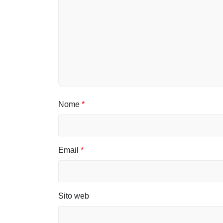
l
i
Nome
*
Email
*
Sito web