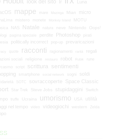
lrx
o Hobbit
look del sito
lr
Luna
mappe
micro
acOS
Mian
mare
Mazinga
mistero
MOTU
naLima
monete
Monkey Island
Natale
NAS
neve
Nintendo
Oops!
sica
natura
Photoshop
perdite
ologi
pirati
pagina speciale
esia
politically incorrect
prevaricazioni
pop-up
racconti
regali
ragionamenti
quote
vacy
rarità
robot
religione
azioni sociali
rune
restauro
Rubik
scrittura
sentimenti
rcasmo
script
hopping
soldi
smartphone
sogni
social network
Space Classic
sovraccoperte
lidarietà
SOTC
port
stupidaggini
Steve Jobs
Switch
Star Trek
umorismo
utilità
empo
Ucraina
USA
truffe
videogiochi
aggi nel tempo
western
video
Zelda
ppo
SS