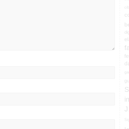
ci
c
b
di
e
f
fe
d
ga
gu
S
i
J
Si