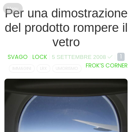
S
Per una dimostrazione
k
i
del prodotto rompere il
p
t
vetro
o
c
o
1
SVAGO
LOCK
5 SETTEMBRE 2008
n
FROK’S CORNER
t
IMMAGINI
LRX
UMORISMO
e
n
t