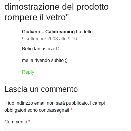
dimostrazione del prodotto
a
rompere il vetro
”
z
i
Giuliano – Calidreaming
ha detto:
9 settembre 2008 alle 9:16
o
Belin fantastica :D
n
me la rivendo subito ;)
e
Reply
a
r
Lascia un commento
t
Il tuo indirizzo email non sarà pubblicato.
I campi
i
obbligatori sono contrassegnati
*
c
Commento
*