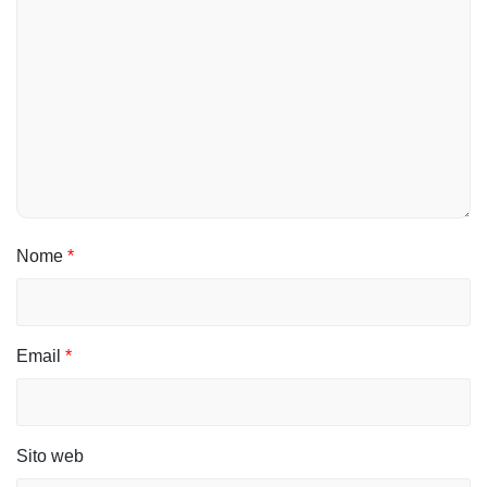
o
l
i
Nome
*
Email
*
Sito web