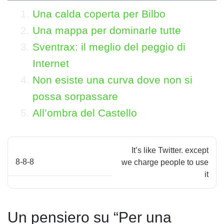
Una calda coperta per Bilbo
Una mappa per dominarle tutte
Sventrax: il meglio del peggio di
Internet
Non esiste una curva dove non si
possa sorpassare
All’ombra del Castello
N
It’s like Twitter. except
a
8-8-8
we charge people to use
it
v
i
Un pensiero su “
Per una
g