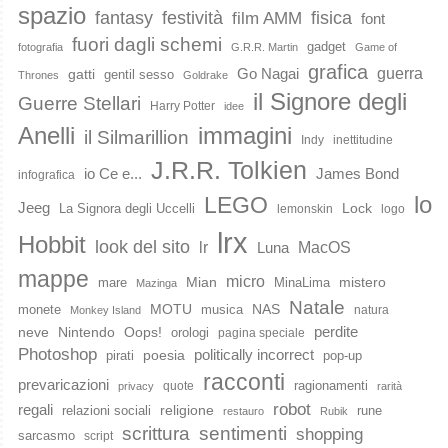
spazio
fantasy
festività
fisica
film AMM
font
fuori dagli schemi
gadget
fotografia
G.R.R. Martin
Game of
grafica
guerra
Go Nagai
gatti
gentil sesso
Thrones
Goldrake
il Signore degli
Guerre Stellari
Harry Potter
idee
immagini
Anelli
il Silmarillion
Indy
inettitudine
J.R.R. Tolkien
io Ce e...
James Bond
infografica
lo
LEGO
Jeeg
Lock
La Signora degli Uccelli
lemonskin
logo
lrx
Hobbit
look del sito
lr
MacOS
Luna
mappe
micro
Mian
mistero
mare
MinaLima
Mazinga
Natale
MOTU
NAS
monete
musica
natura
Monkey Island
perdite
neve
Nintendo
Oops!
orologi
pagina speciale
Photoshop
poesia
politically incorrect
pirati
pop-up
racconti
prevaricazioni
ragionamenti
quote
privacy
rarità
robot
regali
religione
relazioni sociali
rune
restauro
Rubik
scrittura
sentimenti
shopping
sarcasmo
script