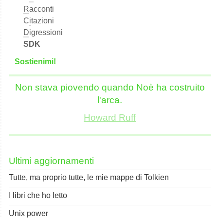
R
acconti
C
i
tazioni
D
igressioni
SDK
S
o
stienimi!
Non stava piovendo quando Noè ha costruito
l'arca.
Howard Ruff
Ultimi aggiornamenti
Tutte, ma proprio tutte, le mie mappe di Tolkien
I libri che ho letto
Unix power