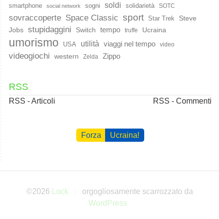
soldi
smartphone
sogni
solidarietà
SOTC
social network
sport
Space Classic
sovraccoperte
Steve
Star Trek
stupidaggini
Jobs
Switch
tempo
Ucraina
truffe
umorismo
utilità
viaggi nel tempo
USA
video
videogiochi
western
Zippo
Zelda
RSS
RSS - Articoli
RSS - Commenti
Forza
Ucraina!
©2026
Lock
orgogliosamente scarrozzato da
WordPress