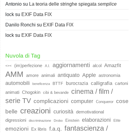
Antonio
su
La teoria delle stringhe spiegata
semplice
lock
su
EXIF Data FIX
Danilo Ronchi
su
EXIF Data FIX
lock
su
EXIF Data FIX
Nuvola di Tag
aggiornamenti
Amazfit
(im)perfezione
alcol
<><
A.I.
AMM
Apple
antiquato
animali
amore
astronomia
automobili
calligrafia
burocrazia
cartoni
BTTF
beneficenza
cinema / film /
animati
Chogokin
cibi & bevande
serie TV
complicazioni
cose
computer
Conqueror
creazioni
belle
curiosità
demotivational
elaborazioni
digressioni
Einstein
Elite
discriminazione
Drobo
fantascienza /
emozioni
f.a.q.
Ex libris