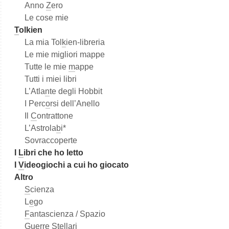
Anno
Z
ero
Le cose mie
T
olkien
La mia Tol
k
ien-libreria
Le mie migliori mappe
Tutte le mie
m
appe
Tutti i miei libri
L’Atla
n
te degli Hobbit
I Perc
o
rsi dell’Anello
Il
C
ontrattone
L’Astrola
b
i*
Sovraccoperte
I
L
ibri che ho letto
I
V
ideogiochi a cui ho giocato
Altro
S
cienza
L
e
go
F
antascienza / Spazio
G
u
erre Stellari