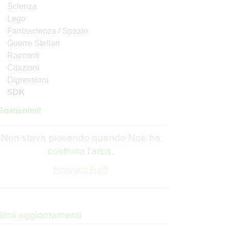
S
cienza
L
e
go
F
antascienza / Spazio
G
u
erre Stellari
R
acconti
C
i
tazioni
D
igressioni
SDK
S
o
stienimi!
Non stava piovendo quando Noè ha
costruito l'arca.
Howard Ruff
ltimi aggiornamenti