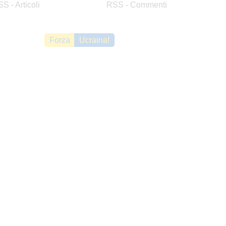
S - Articoli
RSS - Commenti
Forza
Ucraina!