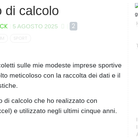
 di calcolo
C
e
r
2
CK
5 AGOSTO 2025
c
a
MM
SPORT
icoletti sulle mie modeste imprese sportive
o meticoloso con la raccolta dei dati e il
stiche.
lio di calcolo che ho realizzato con
el) e utilizzato negli ultimi cinque anni.