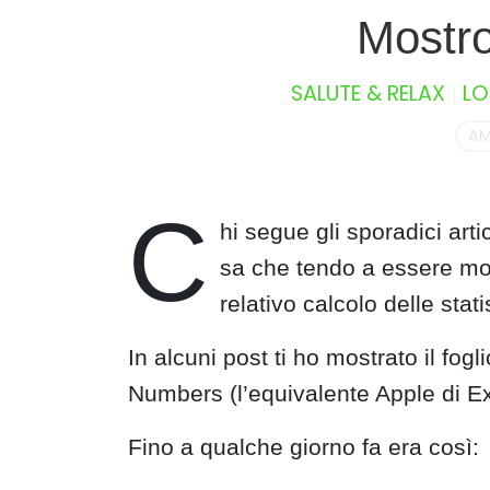
S
Mostro
k
i
SALUTE & RELAX
LO
p
t
A
o
c
o
C
n
hi segue gli sporadici art
t
sa che tendo a essere molt
e
relativo calcolo delle stati
n
t
In alcuni post ti ho mostrato il fog
Numbers (l’equivalente Apple di Exc
Fino a qualche giorno fa era così: