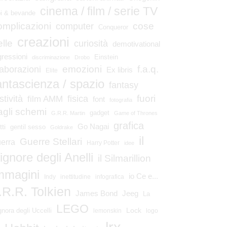
cinema / film / serie TV
bi & bevande
omplicazioni
cose
computer
Conqueror
creazioni
elle
curiosità
demotivational
gressioni
Einstein
discriminazione
Drobo
emozioni
laborazioni
f.a.q.
Ex libris
Elite
antascienza / spazio
fantasy
fuori
stività
fisica
film AMM
font
fotografia
agli schemi
gadget
G.R.R. Martin
Game of Thrones
grafica
Go Nagai
tti
gentil sesso
Goldrake
il
Guerre Stellari
erra
Harry Potter
idee
ignore degli Anelli
il Silmarillion
mmagini
io Ce e...
Indy
inettitudine
infografica
.R.R. Tolkien
James Bond
Jeeg
La
LEGO
Lock
gnora degli Uccelli
lemonskin
logo