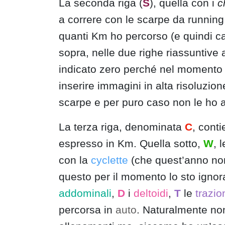
La seconda riga (
S
), quella con i
c
a correre con le scarpe da running 
quanti Km ho percorso (e quindi c
sopra, nelle due righe riassuntive a
indicato zero perché nel momento i
inserire immagini in alta risoluzi
scarpe e per puro caso non le ho a
La terza riga, denominata
C
, conti
espresso in Km. Quella sotto,
W
, 
con la
cyclette
(che quest’anno non
questo per il momento lo sto igno
addominali
,
D
i
deltoidi
,
T
le
trazio
percorsa in
auto
. Naturalmente no