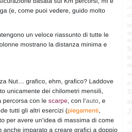
icurazione basata sui Km percorsi, mi è
ci
iga (e, come puoi vedere, guido molto
c
b
di
ntengono un veloce riassunto di tutte le
e
o colonne mostrano la distanza minima e
f
fe
d
ga
nza Nut… grafico, ehm, grafico? Laddove
gu
o unicamente dei chilometri mensili,
S
a percorsa con le
scarpe
, con l’
auto
, e
i
tutti gli altri esercizi (
piegamenti
,
J
nto per avere un’idea di massima di come
Si
anche imparato a creare grafici a doppio