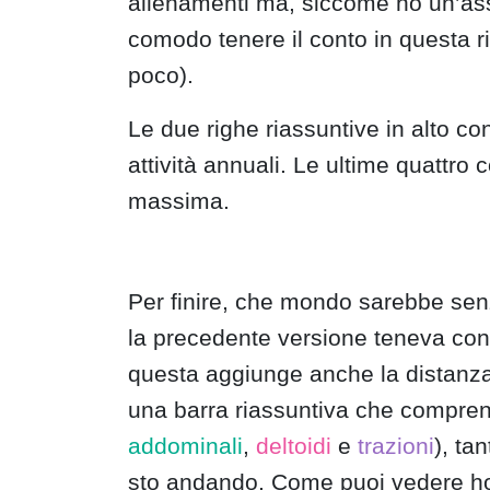
allenamenti ma, siccome ho un’ass
comodo tenere il conto in questa r
poco).
Le due righe riassuntive in alto co
attività annuali. Le ultime quattr
massima.
Per finire, che mondo sarebbe se
la precedente versione teneva cont
questa aggiunge anche la distanz
una barra riassuntiva che comprende 
addominali
,
deltoidi
e
trazioni
), ta
sto andando. Come puoi vedere ho 