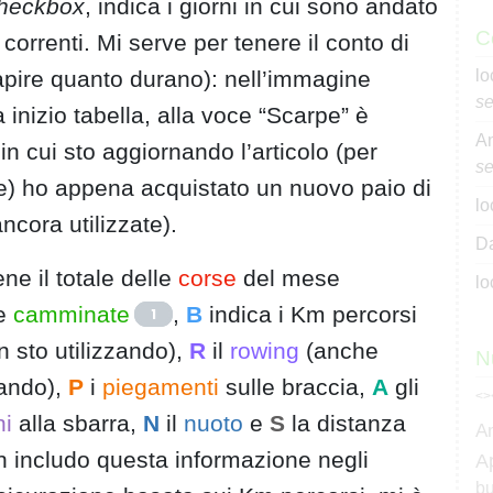
heckbox
, indica i giorni in cui sono andato
C
correnti. Mi serve per tenere il conto di
apire quanto durano): nell’immagine
lo
se
 inizio tabella, alla voce “Scarpe” è
An
n cui sto aggiornando l’articolo (per
se
one) ho appena acquistato un nuovo paio di
lo
ncora utilizzate).
Da
ene il totale delle
corse
del mese
lo
le
camminate
,
B
indica i Km percorsi
1
 sto utilizzando),
R
il
rowing
(anche
N
rando),
P
i
piegamenti
sulle braccia,
A
gli
<>
ni
alla sbarra,
N
il
nuoto
e
S
la distanza
A
n includo questa informazione negli
A
bu