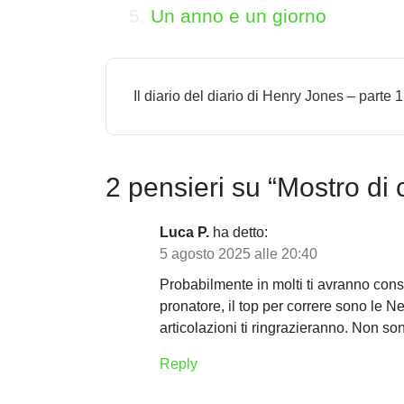
Un anno e un giorno
N
Il diario del diario di Henry Jones – parte 1
a
v
i
2 pensieri su “
Mostro di 
g
Luca P.
ha detto:
a
5 agosto 2025 alle 20:40
z
Probabilmente in molti ti avranno cons
i
pronatore, il top per correre sono le
articolazioni ti ringrazieranno. Non
o
Reply
n