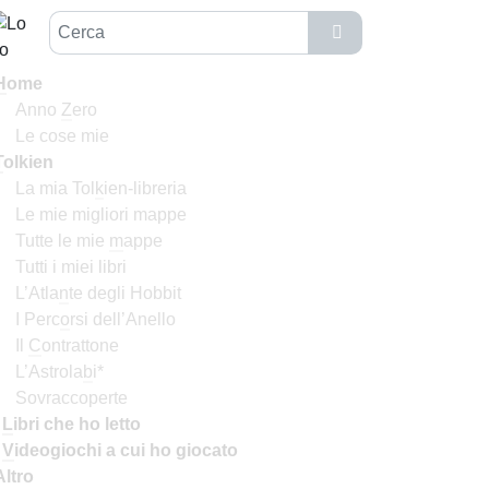
H
ome
Anno
Z
ero
Le cose mie
T
olkien
La mia Tol
k
ien-libreria
Le mie migliori mappe
Tutte le mie
m
appe
Tutti i miei libri
L’Atla
n
te degli Hobbit
I Perc
o
rsi dell’Anello
Il
C
ontrattone
L’Astrola
b
i*
Sovraccoperte
I
L
ibri che ho letto
I
V
ideogiochi a cui ho giocato
Altro