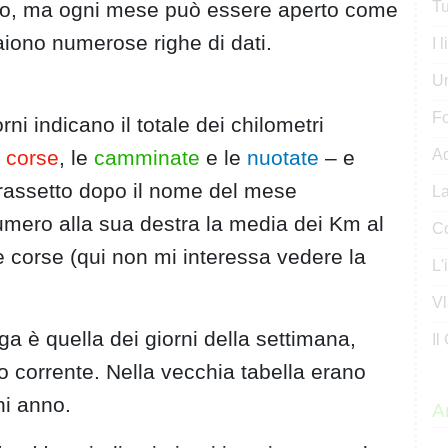
tro, ma ogni mese può essere aperto come
Tu
aiono numerose righe di dati.
I 
U
Fo
rni indicano il totale dei chilometri
e
corse
, le
camminate
e le
nuotate
– e
Ad
 grassetto dopo il nome del mese
La
numero alla sua destra la media dei Km al
Co
e corse (qui non mi interessa vedere la
L'
Vl
iga è quella dei giorni della settimana,
Il
 corrente. Nella vecchia tabella erano
ni anno.
Ar