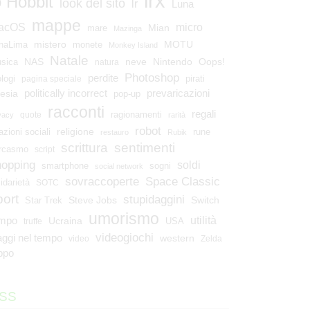
lrx
o Hobbit
look del sito
lr
Luna
mappe
micro
acOS
Mian
mare
Mazinga
mistero
MOTU
naLima
monete
Monkey Island
Natale
NAS
neve
Nintendo
Oops!
sica
natura
Photoshop
perdite
ologi
pirati
pagina speciale
esia
politically incorrect
prevaricazioni
pop-up
racconti
regali
ragionamenti
quote
vacy
rarità
robot
religione
azioni sociali
rune
restauro
Rubik
scrittura
sentimenti
rcasmo
script
hopping
soldi
smartphone
sogni
social network
Space Classic
sovraccoperte
lidarietà
SOTC
port
stupidaggini
Steve Jobs
Switch
Star Trek
umorismo
utilità
empo
Ucraina
USA
truffe
videogiochi
aggi nel tempo
western
video
Zelda
ppo
SS