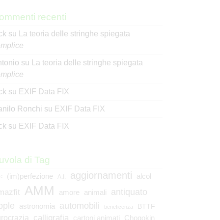
ommenti recenti
ck
su
La teoria delle stringhe spiegata
mplice
tonio
su
La teoria delle stringhe spiegata
mplice
ck
su
EXIF Data FIX
nilo Ronchi
su
EXIF Data FIX
ck
su
EXIF Data FIX
uvola di Tag
aggiornamenti
(im)perfezione
alcol
<
A.I.
AMM
mazfit
antiquato
animali
amore
pple
automobili
astronomia
BTTF
beneficenza
calligrafia
rocrazia
cartoni animati
Chogokin