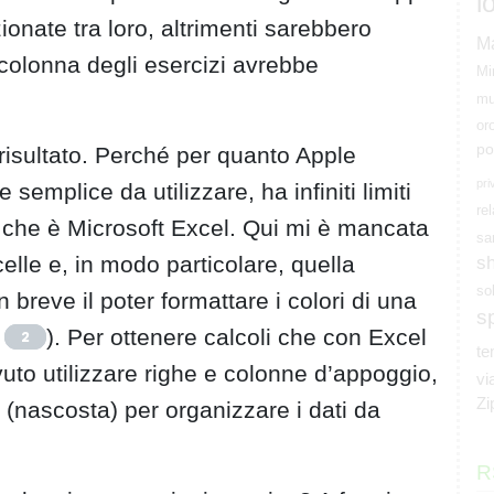
l
ionate tra loro, altrimenti sarebbero
M
 colonna degli esercizi avrebbe
Mi
mu
or
po
 risultato. Perché per quanto Apple
pri
semplice da utilizzare, ha infiniti limiti
rel
e che è Microsoft Excel. Qui mi è mancata
sa
elle e, in modo particolare, quella
s
so
 breve il poter formattare i colori di una
s
). Per ottenere calcoli che con Excel
2
t
uto utilizzare righe e colonne d’appoggio,
vi
Zi
a (nascosta) per organizzare i dati da
R