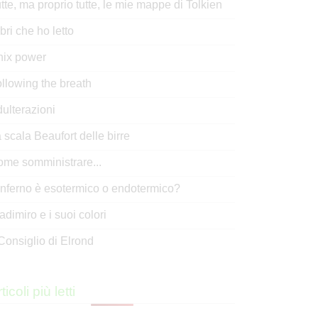
tte, ma proprio tutte, le mie mappe di Tolkien
libri che ho letto
nix power
llowing the breath
ulterazioni
 scala Beaufort delle birre
me somministrare...
inferno è esotermico o endotermico?
adimiro e i suoi colori
 Consiglio di Elrond
ticoli più letti