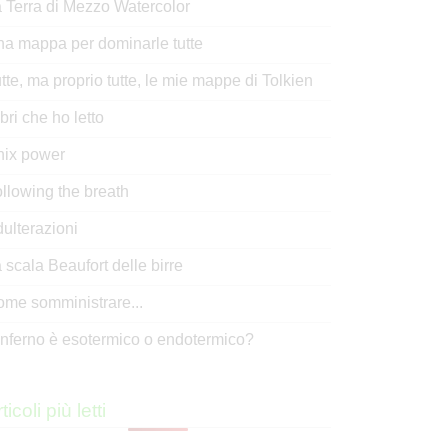
 Terra di Mezzo Watercolor
a mappa per dominarle tutte
tte, ma proprio tutte, le mie mappe di Tolkien
libri che ho letto
nix power
llowing the breath
ulterazioni
 scala Beaufort delle birre
me somministrare...
inferno è esotermico o endotermico?
ticoli più letti