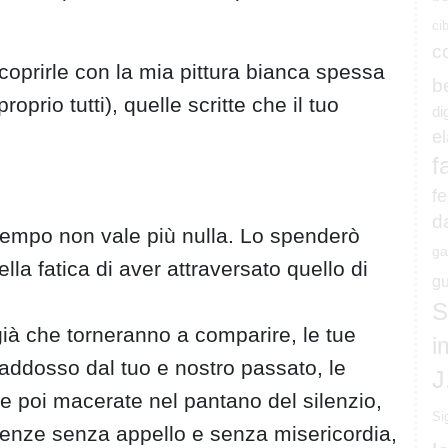
ci
c
 coprirle con la mia pittura bianca spessa
b
proprio tutti), quelle scritte che il tuo
di
e
f
fe
d
tempo non vale più nulla. Lo spenderò
ga
ella fatica di aver attraversato quello di
gu
S
ià che torneranno a comparire, le tue
i
i addosso dal tuo e nostro passato, le
J
 e poi macerate nel pantano del silenzio,
Si
enze senza appello e senza misericordia,