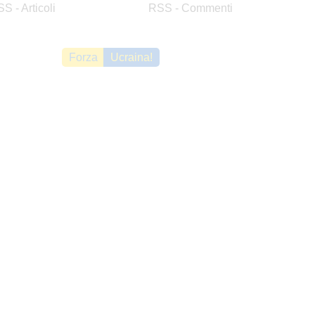
S - Articoli
RSS - Commenti
Forza
Ucraina!