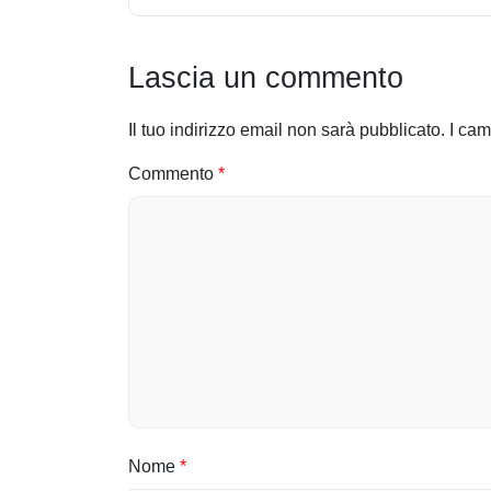
v
i
Lascia un commento
g
Il tuo indirizzo email non sarà pubblicato.
I cam
a
Commento
*
z
i
o
n
e
a
r
Nome
*
t