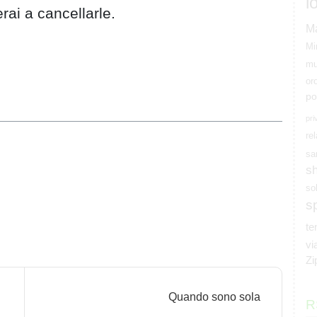
l
erai a cancellarle.
M
Mi
mu
or
po
pri
rel
sa
s
so
s
t
vi
Zi
Quando sono sola
R