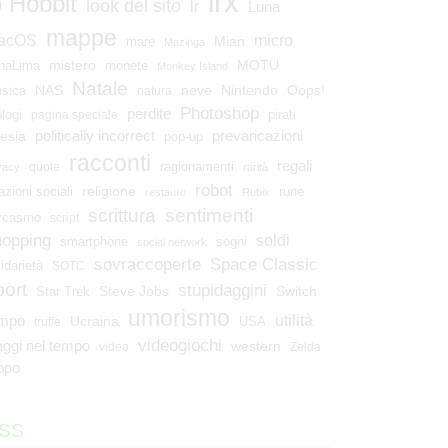
lrx
o Hobbit
look del sito
lr
Luna
mappe
micro
acOS
Mian
mare
Mazinga
mistero
MOTU
naLima
monete
Monkey Island
Natale
NAS
neve
Nintendo
Oops!
sica
natura
Photoshop
perdite
ologi
pirati
pagina speciale
esia
politically incorrect
prevaricazioni
pop-up
racconti
regali
ragionamenti
quote
vacy
rarità
robot
religione
azioni sociali
rune
restauro
Rubik
scrittura
sentimenti
rcasmo
script
hopping
soldi
smartphone
sogni
social network
Space Classic
sovraccoperte
lidarietà
SOTC
port
stupidaggini
Steve Jobs
Switch
Star Trek
umorismo
utilità
empo
Ucraina
USA
truffe
videogiochi
aggi nel tempo
western
video
Zelda
ppo
SS