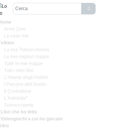
H
ome
Anno
Z
ero
Le cose mie
T
olkien
La mia Tol
k
ien-libreria
Le mie migliori mappe
Tutte le mie
m
appe
Tutti i miei libri
L’Atla
n
te degli Hobbit
I Perc
o
rsi dell’Anello
Il
C
ontrattone
L’Astrola
b
i*
Sovraccoperte
I
L
ibri che ho letto
I
V
ideogiochi a cui ho giocato
Altro