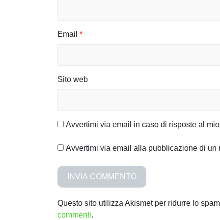
i
c
Email
*
o
l
Sito web
i
Avvertimi via email in caso di risposte al m
Avvertimi via email alla pubblicazione di un 
Questo sito utilizza Akismet per ridurre lo spa
commenti
.