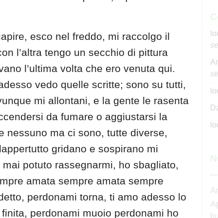
C
lo
apire, esco nel freddo, mi raccolgo il
se
n l’altra tengo un secchio di pittura
An
avano l’ultima volta che ero venuta qui.
se
 adesso vedo quelle scritte; sono su tutti,
lo
 ovunque mi allontani, e la gente le rasenta
Da
accendersi da fumare o aggiustarsi la
lo
de nessuno ma ci sono, tutte diverse,
, dappertutto gridano e sospirano mi
N
mai potuto rassegnarmi, ho sbagliato,
<>
 ho sempre amata sempre amata sempre
A
detto, perdonami torna, ti amo adesso lo
A
è finita, perdonami muoio perdonami ho
bu