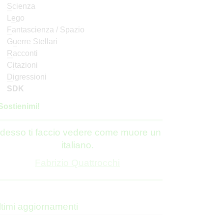
S
cienza
L
e
go
F
antascienza / Spazio
G
u
erre Stellari
R
acconti
C
i
tazioni
D
igressioni
SDK
S
o
stienimi!
desso ti faccio vedere come muore un
italiano.
Fabrizio Quattrocchi
ltimi aggiornamenti