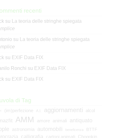
ommenti recenti
ck
su
La teoria delle stringhe spiegata
mplice
tonio
su
La teoria delle stringhe spiegata
mplice
ck
su
EXIF Data FIX
nilo Ronchi
su
EXIF Data FIX
ck
su
EXIF Data FIX
uvola di Tag
aggiornamenti
(im)perfezione
alcol
<
A.I.
AMM
mazfit
antiquato
animali
amore
pple
automobili
astronomia
BTTF
beneficenza
calligrafia
rocrazia
cartoni animati
Chogokin