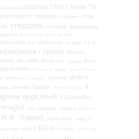
cinema / film / serie TV
bi & bevande
omplicazioni
cose
computer
Conqueror
creazioni
elle
curiosità
demotivational
gressioni
Einstein
discriminazione
Drobo
emozioni
laborazioni
f.a.q.
Ex libris
Elite
antascienza / spazio
fantasy
fuori
stività
fisica
film AMM
font
fotografia
agli schemi
gadget
G.R.R. Martin
Game of Thrones
grafica
Go Nagai
tti
gentil sesso
Goldrake
il
Guerre Stellari
erra
Harry Potter
idee
ignore degli Anelli
il Silmarillion
mmagini
io Ce e...
Indy
inettitudine
infografica
.R.R. Tolkien
James Bond
Jeeg
La
LEGO
Lock
gnora degli Uccelli
lemonskin
logo