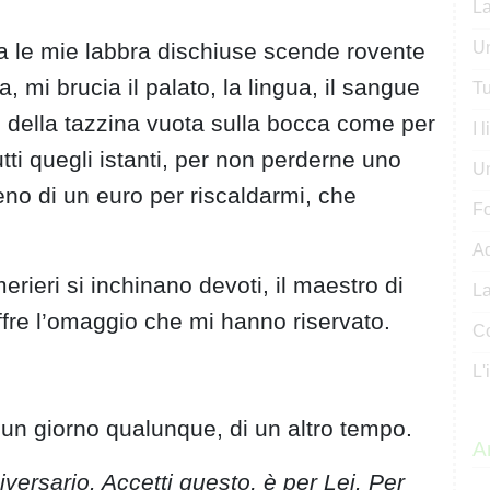
La
a le mie labbra dischiuse scende rovente
Un
 mi brucia il palato, la lingua, il sangue
Tu
lo della tazzina vuota sulla bocca come per
I 
utti quegli istanti, per non perderne uno
U
 Meno di un euro per riscaldarmi, che
Fo
Ad
rieri si inchinano devoti, il maestro di
La
fre l’omaggio che mi hanno riservato.
Co
L'
un giorno qualunque, di un altro tempo.
Ar
ersario. Accetti questo, è per Lei. Per