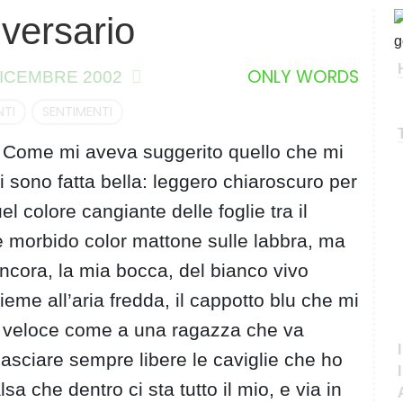
versario
C
e
r
ONLY WORDS
DICEMBRE 2002
c
a
TI
SENTIMENTI
. Come mi aveva suggerito quello che mi
 sono fatta bella: leggero chiaroscuro per
l colore cangiante delle foglie tra il
o e morbido color mattone sulle labbra, ma
ncora, la mia bocca, del bianco vivo
sieme all’aria fredda, il cappotto blu che mi
 e veloce come a una ragazza che va
 lasciare sempre libere le caviglie che ho
sa che dentro ci sta tutto il mio, e via in