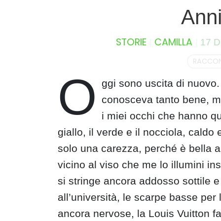
S
Anni
k
i
STORIE
CAMILLA
p
17 
t
RACCON
o
O
c
ggi sono uscita di nuovo
o
conosceva tanto bene, mi
n
t
i miei occhi che hanno que
e
giallo, il verde e il nocciola, cald
n
solo una carezza, perché è bella a
t
vicino al viso che me lo illumini in
si stringe ancora addosso sottile
all’università, le scarpe basse per
ancora nervose, la Louis Vuitton fal