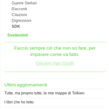
G
u
erre Stellari
R
acconti
C
i
tazioni
D
igressioni
SDK
S
o
stienimi!
Faccio sempre ciò che non so fare, per
imparare come va fatto.
Vincent Van Gogh
Ultimi aggiornamenti
Tutte, ma proprio tutte, le mie mappe di Tolkien
I libri che ho letto