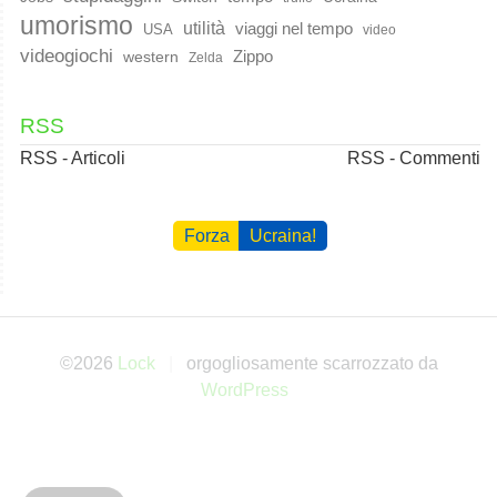
umorismo
utilità
viaggi nel tempo
USA
video
videogiochi
western
Zippo
Zelda
RSS
RSS - Articoli
RSS - Commenti
Forza
Ucraina!
©2026
Lock
orgogliosamente scarrozzato da
WordPress