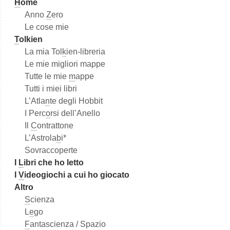
H
ome
Anno
Z
ero
Le cose mie
T
olkien
La mia Tol
k
ien-libreria
Le mie migliori mappe
Tutte le mie
m
appe
Tutti i miei libri
L’Atla
n
te degli Hobbit
I Perc
o
rsi dell’Anello
Il
C
ontrattone
L’Astrola
b
i*
Sovraccoperte
I
L
ibri che ho letto
I
V
ideogiochi a cui ho giocato
Altro
S
cienza
L
e
go
F
antascienza / Spazio