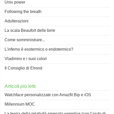
Unix power
Following the breath
Adulterazioni
La scala Beaufort delle birre
Come somministrare...
L'inferno è esotermico o endotermico?
Vladimiro e i suoi colori
Il Consiglio di Elrond
Articoli più letti
Watchface personalizzate con Amazfit Bip e iOS
Millennium MOC
La teoria della relatività spiegata
semplice
(con l’aiuto di Spok)