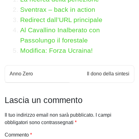
Sventrax – back in action
Redirect dall’URL principale
Al Cavallino Inalberato con
Passolungo il forestale
Modifica: Forza Ucraina!
N
Anno Zero
Il dono della sintesi
a
v
Lascia un commento
i
Il tuo indirizzo email non sarà pubblicato.
I campi
g
obbligatori sono contrassegnati
*
a
Commento
*