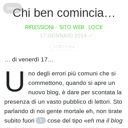
S
Chi ben comincia…
k
i
p
–
RIFLESSIONI
SITO WEB
LOCK
t
17 GENNAIO 2014
o
c
SCRITTURA
o
n
… di venerdì 17…
t
U
e
no degli errori più comuni che si
n
commettono, quando si apre un
t
nuovo blog, è dare per scontata la
presenza di un vasto pubblico di lettori. Sto
parlando di noi gente mortale eh, non tirate
subito fuori
cose del tipo «
eh ma il blog
1