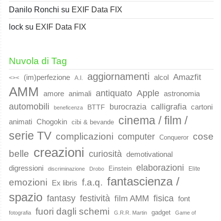
Danilo Ronchi
su
EXIF Data FIX
lock
su
EXIF Data FIX
Nuvola di Tag
aggiornamenti
Amazfit
(im)perfezione
alcol
<><
A.I.
AMM
Apple
antiquato
animali
amore
astronomia
automobili
calligrafia
burocrazia
cartoni
BTTF
beneficenza
cinema / film /
animati
Chogokin
cibi & bevande
serie TV
complicazioni
cose
computer
Conqueror
creazioni
belle
curiosità
demotivational
elaborazioni
digressioni
Einstein
Elite
discriminazione
Drobo
fantascienza /
emozioni
f.a.q.
Ex libris
spazio
fantasy
festività
fisica
film AMM
font
fuori dagli schemi
gadget
fotografia
G.R.R. Martin
Game of