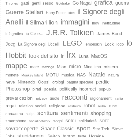
grafica
guerra
Go Nagai
gatti
gentil sesso
Thrones
Goldrake
il Signore degli
Guerre Stellari
Harry Potter
idee
immagini
Anelli
il Silmarillion
Indy
inettitudine
J.R.R. Tolkien
io Ce e...
James Bond
infografica
lo
LEGO
Jeeg
Lock
La Signora degli Uccelli
lemonskin
logo
lrx
Hobbit
look del sito
lr
MacOS
Luna
mappe
micro
Mian
mistero
mare
MinaLima
Mazinga
Natale
MOTU
NAS
monete
musica
natura
Monkey Island
perdite
neve
Nintendo
Oops!
orologi
pagina speciale
Photoshop
poesia
politically incorrect
pirati
pop-up
racconti
prevaricazioni
ragionamenti
quote
privacy
rarità
robot
regali
religione
relazioni sociali
rune
restauro
Rubik
scrittura
sentimenti
shopping
sarcasmo
script
soldi
smartphone
sogni
solidarietà
SOTC
social network
sport
Space Classic
sovraccoperte
Steve
Star Trek
stupidaggini
Jobs
Switch
tempo
Ucraina
truffe