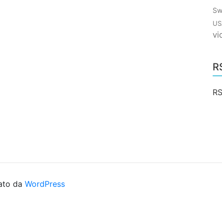
Sw
US
vi
R
RS
ato da
WordPress