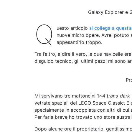
n
t
Galaxy Explorer e 
Q
uesto articolo
si collega a quest’a
nuove micro opere. Avrei potuto 
appesantirlo troppo.
Tra l’altro, a dire il vero, le due navicelle
disguido tecnico, gli ultimi pezzi mi sono ar
Pro
Mi servivano tre mattoncini 1×4
trans-dark-
vetrate spaziali del LEGO Space Classic. El
specialmente in accoppiata con altri di cui
Per farla breve ho trovato uno
store austra
Dopo alcune ore il proprietario, gentilissim