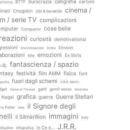
calligrafia
burocrazia
cartoni
BTTF
eficenza
cinema /
imati
Chogokin
cibi & bevande
ilm / serie TV
complicazioni
cose belle
omputer
Conqueror
reazioni
curiosità
demotivational
gressioni
Einstein
discriminazione
Drobo
emozioni
aborazioni
Ex libris
Elite
fantascienza / spazio
a.q.
ntasy
festività
fisica
film AMM
font
fuori dagli schemi
ografia
G.R.R. Martin
gatti
dget
gentil sesso
Game of Thrones
Goldrake
grafica
Guerre Stellari
guerra
 Nagai
il Signore degli
ry Potter
idee
nelli
immagini
il Silmarillion
Indy
J.R.R.
io Ce e...
ttitudine
infografica