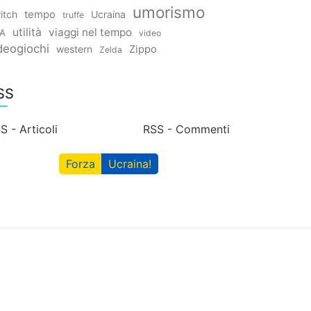
umorismo
itch
tempo
Ucraina
truffe
utilità
viaggi nel tempo
A
video
deogiochi
western
Zippo
Zelda
SS
S - Articoli
RSS - Commenti
Forza
Ucraina!