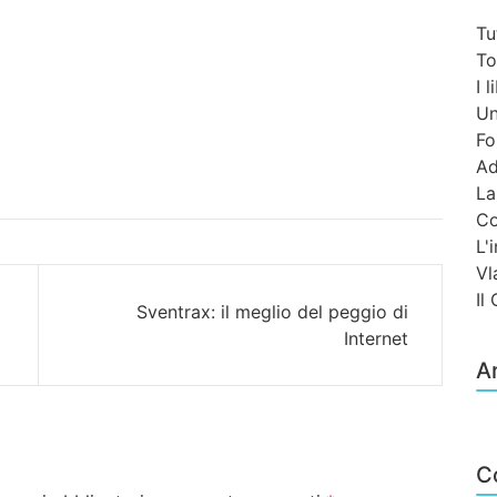
Tu
To
I 
Un
Fo
Ad
La
Co
L'
Vl
Il
Sventrax: il meglio del peggio di
Internet
Ar
C