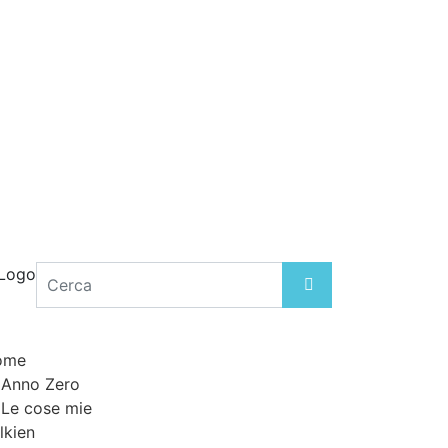
ome
Anno
Z
ero
Le cose mie
lkien