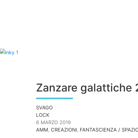
S
k
i
p
Zanzare galattiche 
t
o
c
SVAGO
o
LOCK
n
6 MARZO 2019
t
AMM
,
CREAZIONI
,
FANTASCIENZA / SPAZI
e