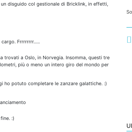
n disguido col gestionale di Bricklink, in effetti,
S
cargo. Frrrrrrrr…..
a trovati a Oslo, in Norvegia. Insomma, questi tre
hilometri, più o meno un intero giro del mondo per
gi ho potuto completare le zanzare galattiche. :)
anciamento
fine. :)
U