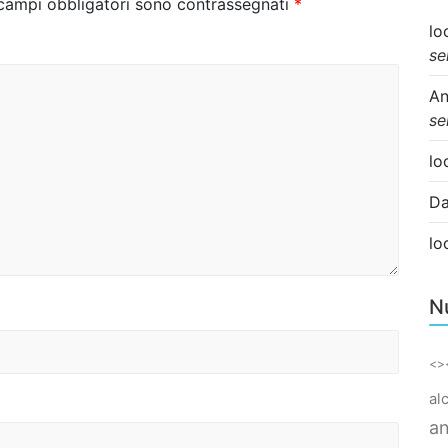
 campi obbligatori sono contrassegnati
*
lo
se
An
se
lo
Da
lo
N
<>
al
an