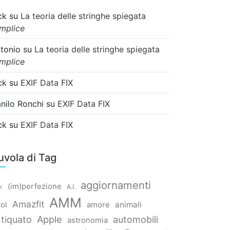
ck
su
La teoria delle stringhe spiegata
mplice
tonio
su
La teoria delle stringhe spiegata
mplice
ck
su
EXIF Data FIX
nilo Ronchi
su
EXIF Data FIX
ck
su
EXIF Data FIX
uvola di Tag
aggiornamenti
(im)perfezione
<
A.I.
AMM
Amazfit
animali
col
amore
Apple
tiquato
automobili
astronomia