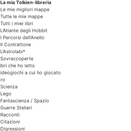
La mia Tol
k
ien-libreria
Le mie migliori mappe
Tutte le mie
m
appe
Tutti i miei libri
L’Atla
n
te degli Hobbit
I Perc
o
rsi dell’Anello
Il
C
ontrattone
L’Astrola
b
i*
Sovraccoperte
ibri che ho letto
V
ideogiochi a cui ho giocato
tro
S
cienza
L
e
go
F
antascienza / Spazio
G
u
erre Stellari
R
acconti
C
i
tazioni
D
igressioni