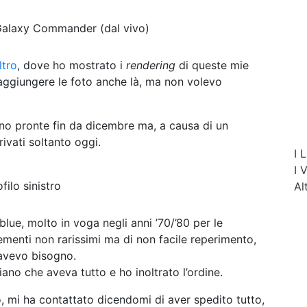
Galaxy Commander (dal vivo)
ltro
, dove ho mostrato i
rendering
di queste mie
aggiungere le foto anche là, ma non volevo
 erano pronte fin da dicembre ma, a causa di un
rivati soltanto oggi.
I
L
I
filo sinistro
Al
blue, molto in voga negli anni ’70/’80 per le
ementi non rarissimi ma di non facile reperimento,
 avevo bisogno.
liano
che aveva tutto e ho inoltrato l’ordine.
o, mi ha contattato dicendomi di aver spedito tutto,