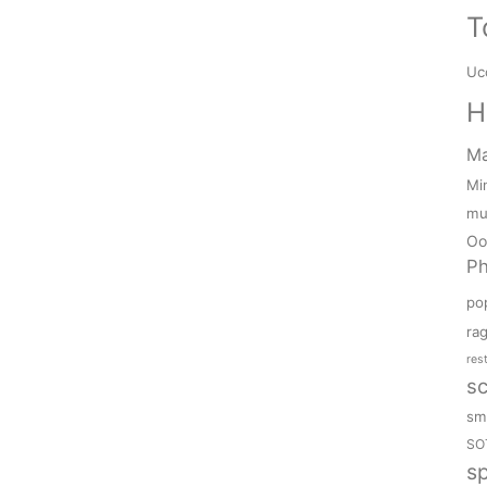
T
Ucc
H
M
Mi
mu
Oo
P
po
ra
res
sc
sm
SO
s