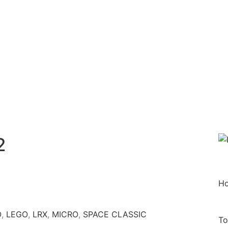
2
C
e
r
c
H
a
O
,
LEGO
,
LRX
,
MICRO
,
SPACE CLASSIC
T
o