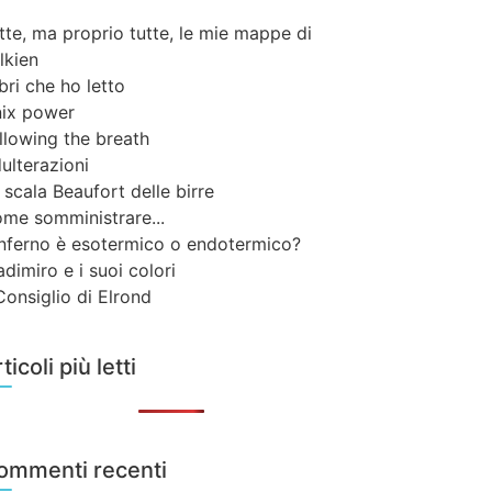
tte, ma proprio tutte, le mie mappe di
lkien
libri che ho letto
ix power
llowing the breath
ulterazioni
 scala Beaufort delle birre
me somministrare...
inferno è esotermico o endotermico?
adimiro e i suoi colori
 Consiglio di Elrond
ticoli più letti
ommenti recenti