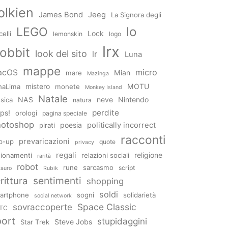
olkien
James Bond
Jeeg
La Signora degli
lo
LEGO
Lock
elli
lemonskin
logo
lrx
obbit
look del sito
lr
Luna
mappe
micro
acOS
Mian
mare
Mazinga
mistero
MOTU
naLima
monete
Monkey Island
Natale
NAS
neve
Nintendo
sica
natura
perdite
ps!
orologi
pagina speciale
hotoshop
poesia
politically incorrect
pirati
racconti
prevaricazioni
p-up
quote
privacy
regali
religione
gionamenti
relazioni sociali
rarità
robot
rune
sarcasmo
script
tauro
Rubik
sentimenti
rittura
shopping
soldi
artphone
sogni
solidarietà
social network
Space Classic
sovraccoperte
TC
port
stupidaggini
Steve Jobs
Star Trek