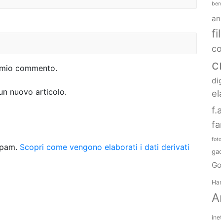
ben
an
f
c
c
al mio commento.
di
 un nuovo articolo.
el
f.
fa
fot
 spam.
Scopri come vengono elaborati i dati derivati
ga
Go
Har
A
ine