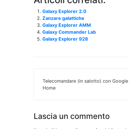
Galaxy Explorer 2.0
Zanzare galattiche
Galaxy Explorer AMM
Galaxy Commander Lab
Galaxy Explorer 928
N
Telecomandare (in salotto) con Google
a
Home
v
i
Lascia un commento
g
a